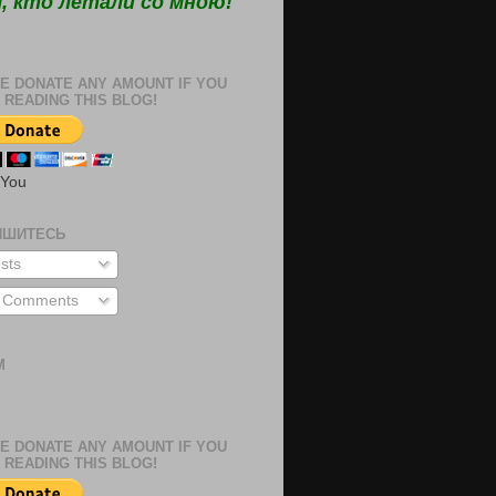
, кто летали со мною!
E DONATE ANY AMOUNT IF YOU
 READING THIS BLOG!
 You
ИШИТЕСЬ
sts
l Comments
М
м
E DONATE ANY AMOUNT IF YOU
 READING THIS BLOG!