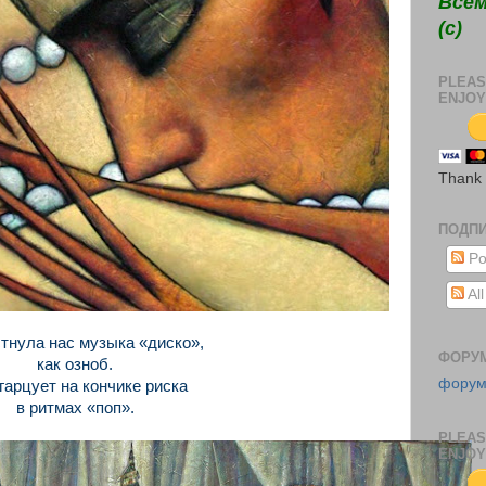
Всем
(c)
PLEAS
ENJOY
Thank
ПОДП
Po
Al
тнула нас музыка «диско»,
ФОРУ
как озноб.
фору
гарцует на кончике риска
в ритмах «поп».
PLEAS
ENJOY