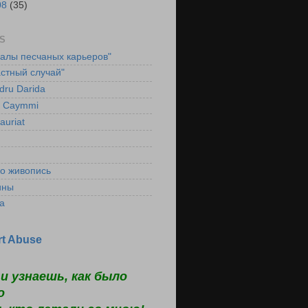
08
(35)
S
ралы песчаных карьеров"
стный случай"
dru Darida
l Caymmi
auriat
ко живопись
ины
а
t Abuse
и узнаешь, как было
о