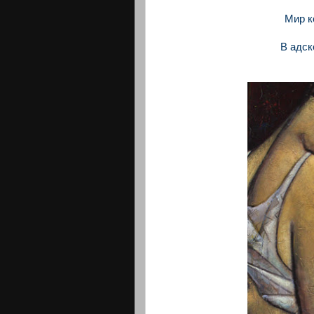
Мир к
В адск