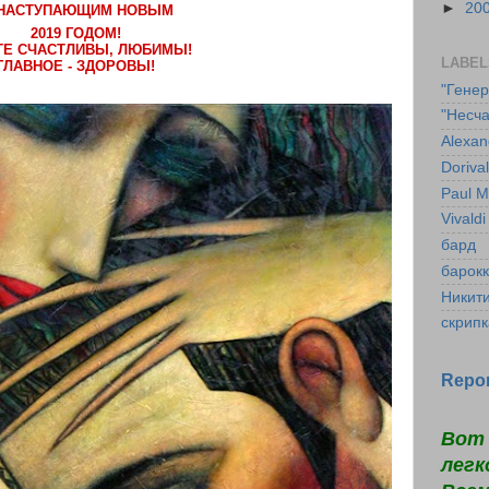
►
20
 НАСТУПАЮЩИМ НОВЫМ
2019 ГОДОМ!
ТЕ СЧАСТЛИВЫ, ЛЮБИМЫ!
LABEL
ГЛАВНОЕ - ЗДОРОВЫ!
"Гене
"Несча
Alexan
Doriva
Paul M
Vivaldi
бард
барок
Никит
скрипк
Repor
Вот 
легк