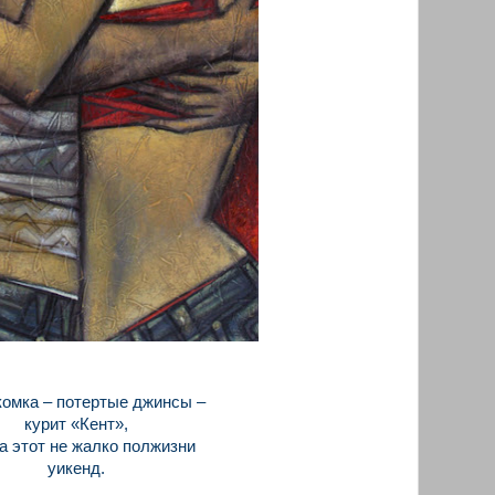
омка – потертые джинсы –
курит «Кент»,
а этот не жалко полжизни
уикенд.