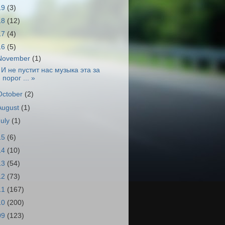
19
(3)
18
(12)
17
(4)
16
(5)
November
(1)
 И не пустит нас музыка эта за
порог ... »
October
(2)
August
(1)
July
(1)
15
(6)
14
(10)
13
(54)
12
(73)
11
(167)
10
(200)
09
(123)