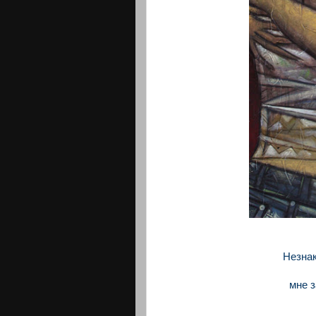
Незнак
мне з