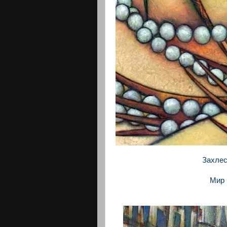
Захлес
Мир 