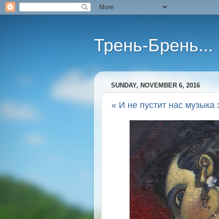
Трень-Брень...
SUNDAY, NOVEMBER 6, 2016
« И не пустит нас музыка э