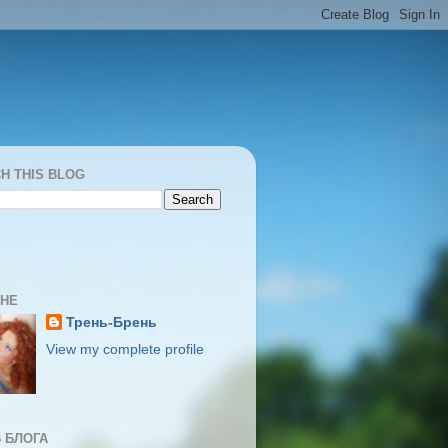
H THIS BLOG
МНЕ
Трень-Брень
View my complete profile
 БЛОГА