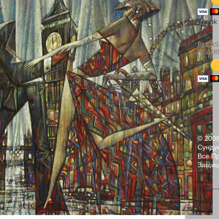
Thank
PLEAS
READI
© 200
Сундук
Все П
Защи
--------