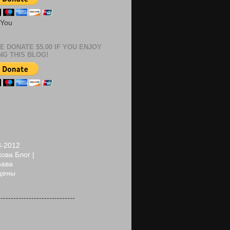
 You
E DONATE $5.00 IF YOU ENJOY
NG THIS BLOG!
8-2012
ова Блог |
рава
щены
------------------------------