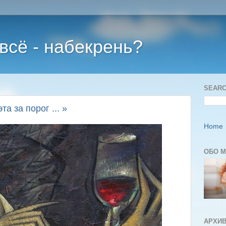
 всё - набекрень?
SEARC
та за порог ... »
Home
ОБО 
АРХИВ