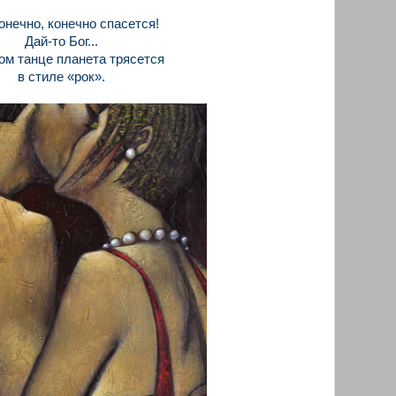
онечно, конечно спасется!
Дай-то Бог...
ом танце планета трясется
в стиле «рок».