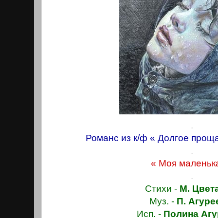
.
Романс из к/ф « Долгое проща
.
« Моя маленьк
.
Стихи -
М. Цвет
Муз. -
П. Агуре
Исп. -
Полина Агу