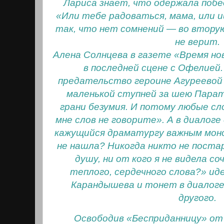
Лариса знает, что одержала побед
«Или тебе радоваться, мама, или и
так, что нет сомнений — во вторую
не верит.
Алена Солнцева в газете «Время но
в последней сцене с Офелией
предательство героине Агуреевой 
маленькой ступней за шею Парат
грани безумия. И потому любые с
мне слов не говорите». А в диалог
кажущийся драматургу важным монол
не нашла? Никогда никто не постар
душу, ни от кого я не видела со
теплого, сердечного слова?» ид
Карандышева и тонет в диалоге
другого.
Освободив «Бесприданницу» о