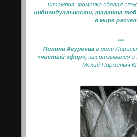
штампов, Фоменко сделал спе
индивидуальности, таланта люб
в мире расче
***
Полина Агуреева
в роли Ларисы
«чистый эфир»,
как отзывался о
Мокий Парменыч Кн
.