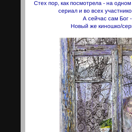
Стех пор, как посмотрела - на одном
сериал и во всех учаcтнико
А сейчас сам Бог -
Новый же киношко/сер
.