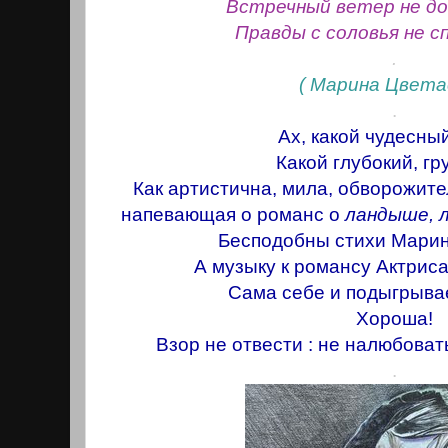
Встречный ветер не д
Правды с соловья не 
.
( Марина Цвета
.
Ах, какой чудесный
Какой глубокий, гру
Как артистична, мила, обворожит
напевающая о романс о
ландыше, л
Бесподобны стихи Марин
А музыку к романсу Актрис
Сама себе и подыгрывае
Хороша!
Взор не отвести : не налюбоват
.