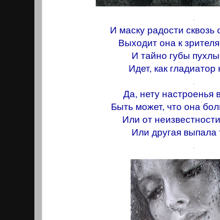
.
И маску радости сквозь 
Выходит она к зрителя
И тайно губы пухлы
Идет, как гладиатор 
.
Да, нету настроенья 
Быть может, что она бол
Или от неизвестности
Или другая выпала 
.