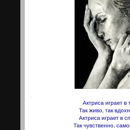
.
Актриса играет в 
Так живо, так вдох
Актриса играет в с
Так чувственно, сам