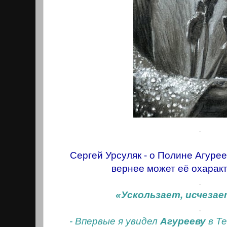
.
Сергей Урсуляк - о Полине Агурее
вернее может её охаракт
.
«Ускользает, исчезает
.
- Впервые я увидел
Агурееву
в Те