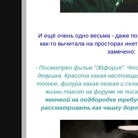
.
И ещё очень одно весьма - даже п
как-то вычитала на просторах инета
замечено:
.
- Посмотрел фильм "Эйфория". Что 
девушка. Красота какая настоящая
точное, фигура какая легкая и скл
жизни такого на форуме не писа
ямочкой на подбородке требу
рассматривать как чашку доро
.