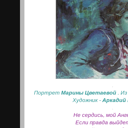
.
Портрет
Марины Цветаевой
. И
Художник -
Аркадий 
.
Не сердись, мой Анг
Если правда выйде