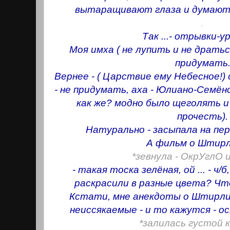
вытаращивают глаза и думают, 
.
Так ...- отрывки-ур
Моя имха ( не лупить и не драть
придумать
Вернее - ( Царствие ему Небесное!) 
- не придумать, аха - Юлиано-Семён
как же? модно было щеголять и 
прочесть).
Натурально - засыпала на пе
А фильм о Штирли
*зевнула - ОкрУглO 
- такая тоска зелёная, ой ... - ч/б,
раскрасили в разные цвета? Чт
Кстати, мне анекдоты о Штирлиц
неиссякаемые - и то кажутся - о
*залилась густой 