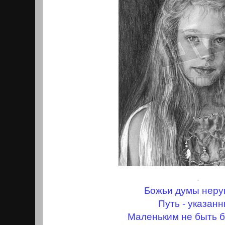
.
Божьи думы нер
Путь - указанн
Маленьким не быть 