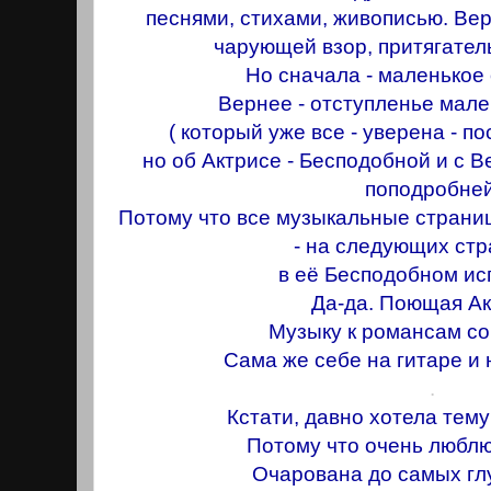
песнями, стихами, живописью. Ве
чарующей взор, притягател
Но сначала - маленькое
Вернее - отступленье мал
( который уже все - уверена - пос
но об Актрисе - Бесподобной и с В
поподробней
Потому что все музыкальные страни
- на следующих стр
в её Бесподобном ис
Да-да. Поющая Aк
Музыку к романсам с
Сама же себ
е
на гитаре и
.
Кстати, давно хотела тему
Потому что очень люблю
Очарована до самых глу