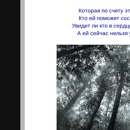
.
Которая по счету э
Кто ей поможет со
Увидит ли кто в сердц
А ей сейчас нельзя у
.