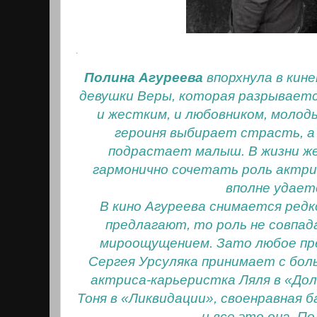
.
Полина Агуреева
впорхнула в кин
девушки Веры, которая разрываетс
и жестким, и любовником, молод
героиня выбирает страсть, а 
подрастает малыш. В жизни ж
гармонично сочетать роль актри
вполне удает
В кино Агуреева снимается редк
предлагают, то роль не совпад
мироощущением. Зато любое пр
Сергея Урсуляка принимает с бол
актриса-карьеристка Ляля в «Дол
Тоня в «Ликвидации», своенравная 
- и все это она, По