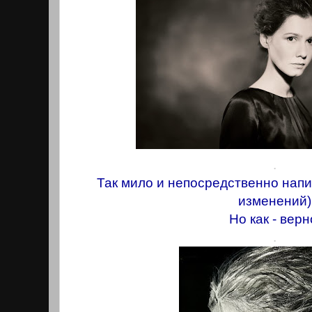
.
Так мило и непосредственно напи
изменений)
Но как - верн
.