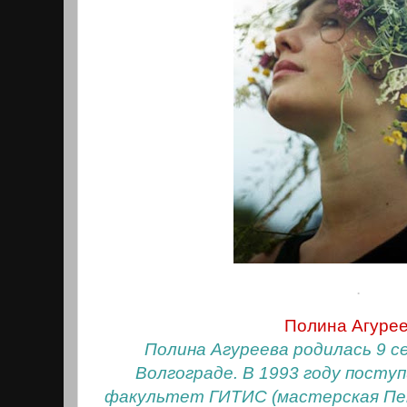
.
Полина Агурее
Полина Агуреева родилась 9 с
Волгограде. В 1993 году посту
факультет ГИТИС (мастерская Пе