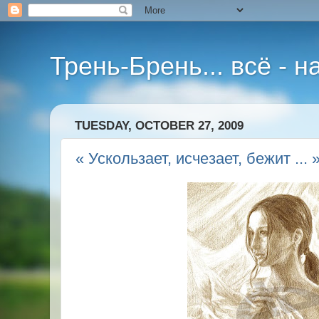
Трень-Брень... всё - 
TUESDAY, OCTOBER 27, 2009
« Ускользает, исчезает, бежит ... 