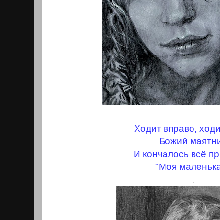
Ходит вправо, ход
Божий маятни
И кончалось всё п
"Моя маленька
.