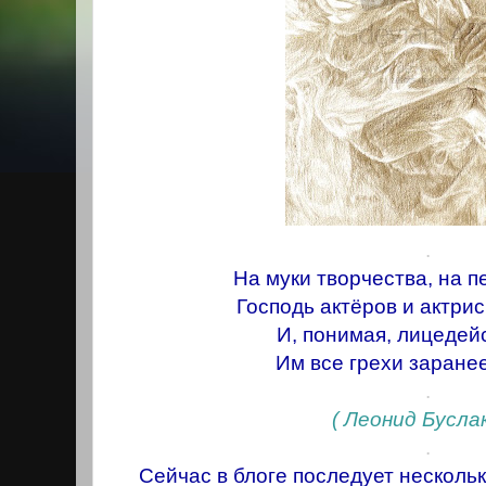
.
На муки творчества, на п
Господь актёров и актрис
И, понимая, лицедейс
Им все грехи заране
.
( Леонид Буслак
.
Сейчас в блоге последует несколько