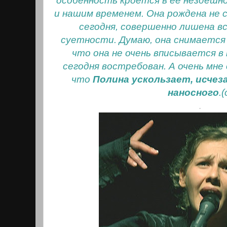
особенность кроется в ее нездешно
и нашим временем. Она рождена не 
сегодня, совершенно лишена в
суетности. Думаю, она снимается
что она не очень вписывается 
сегодня востребован. А очень мне
что
Полина ускользает, исчез
наносного
.(
.