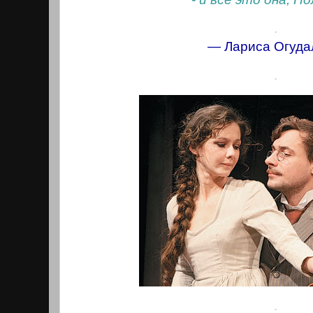
.
— Лариса Огуда
.
.