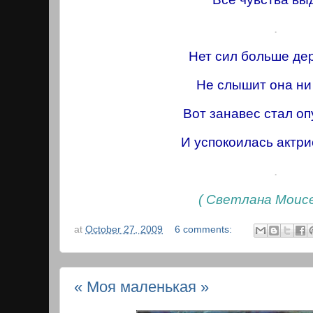
.
Нет сил больше де
Не слышит она ни
Вот занавес стал оп
И успокоилась актри
.
( Светлана Моисе
at
October 27, 2009
6 comments:
« Моя маленькая »