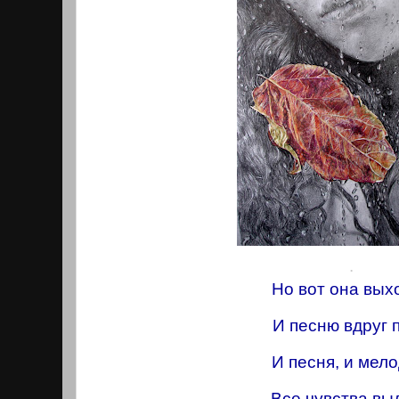
.
Но вот она вых
И песню вдруг п
И песня, и мело
Все чувства выд