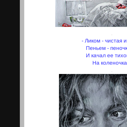
.
- Ликом - чистая 
Пеньем - пеночка
И качал ее тихо
На коленочка
.