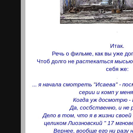
.
Итак.
Речь о фильме, как вы уже дог
Чтоб долго не
растекаться мысью(
себя же:
.
... я начала смотреть "Исаева" - п
серии и комп у меня
Когда уж досмотрю - 
Да, сосбственно, и не 
Дело в том, что я в жизни свое
целиком Лиозновский " 17 мгнов
Вернее, вообще его ни разу н