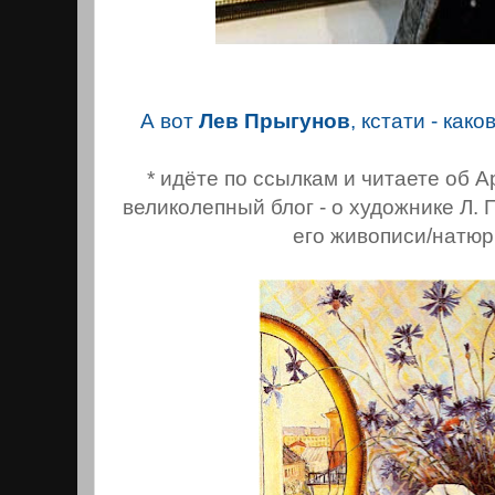
А вот
Лев Прыгунов
, кстати - како
* идёте по ссылкам и читаетe об А
великолепный блог - о художнике Л. 
его живописи/натюр