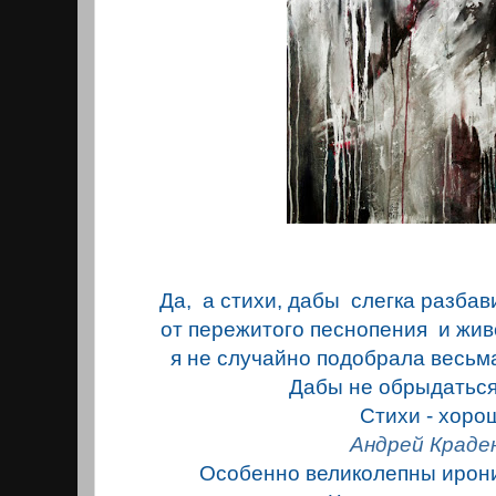
Да, а стихи, дабы слегка разбав
от пережитого песнопения и жив
я не случайно подобрала весьм
Дабы не обрыдаться 
Стихи - хоро
Андрей Краде
Особенно великолепны ирон