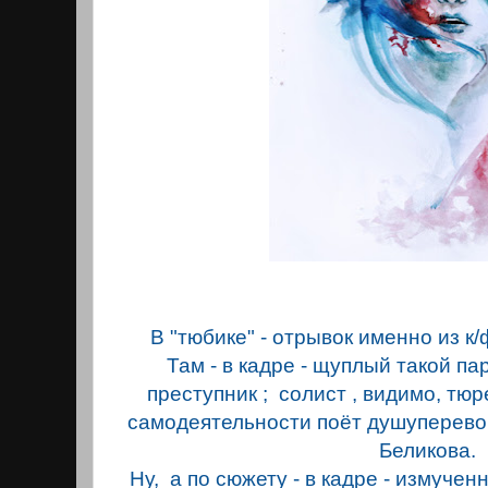
В "тюбике" - отрывок именно из к
Там - в кадре - щуплый такой па
преступник ; солист , видимо, т
самодеятельности поёт душуперев
Беликова.
Ну, а по сюжету - в кадре - измуче