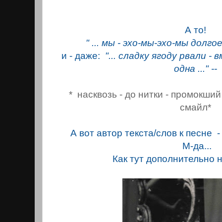
А то!
" ... мы - эхо-мы-эхо-мы долгое
и - даже:
"... сладку ягоду рвали - 
одна ..." --
* насквозь
- до нитки -
промокший 
смайл*
А вот автор текста/слов к песне 
М-да...
Как тут дополнительно 