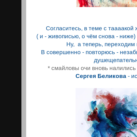
Согласитесь, в теме с таааако
( и - живописью, о чём снова - ниже)
Ну, а теперь, переходим 
В совершенно - повторюсь - неза
душещепатель
* смайловы очи вновь налились 
Сергея Беликова
- и