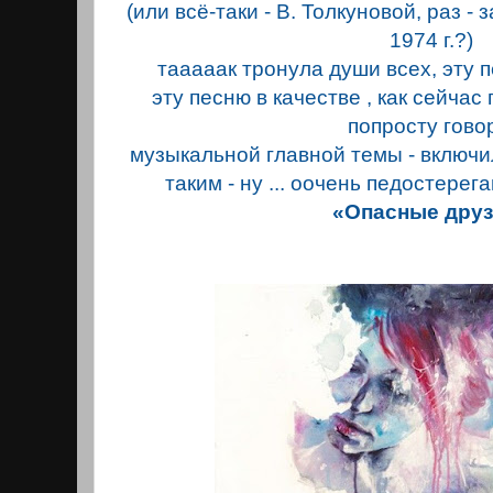
(или всё-таки - В. Толкуновой, раз -
1974 г.?)
тааааак тронула души всех, эту п
эту песню в качестве , как сейчас 
попросту говор
музыкальной главной темы - включ
таким - ну ... оочень педостере
«Опасные друз