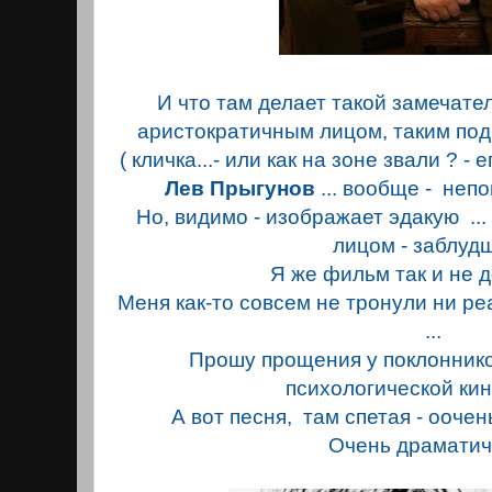
И что там делает такой замечател
аристократичным лицом, таким по
( кличка...- или как на зоне звали ? - 
Лев Прыгунов
... вообще - неп
Но, видимо - изображает эдакую ...
лицом - заблуд
Я же фильм так и не 
Меня как-то совсем не тронули ни р
...
Прошу прощения у поклонников э
психологической ки
А вот песня, там спетая - оочен
Очень драмати