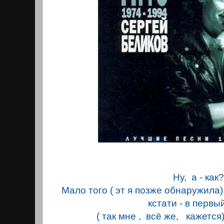
Ну, а - как
Мало того ( эт я позже обнаружила)
кстати - в первы
( так мне , всё же, кажется