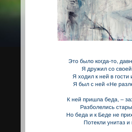
Это было когда-то, дав
Я дружил со своей
Я ходил к ней в гости 
Я был с ней «Не разл
К ней пришла беда, – за
Разболелись стары
Но беда и к Беде не при
Потекли унитаз и