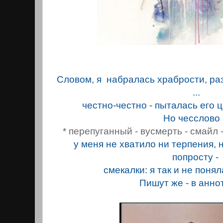
Словом, я набралась храбрости, ра
...
честно-честно - пыталaсь его 
Но чесслово .
* перепуганный - вусмерть - смайл -
у меня не хватило ни терпения, н
попросту -
смекалки: я так и не понял
Пишут же - в анно