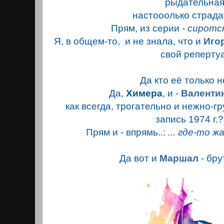
рыдательна
настооолько страда
Прям, из серии -
сиротск
Я, в общем-то, и не знала, что и
Иго
свой реперту
Да кто её только н
Да,
Химера
, и -
Валенти
как всегда, трогательно и нежно-гр
запись 1974 г.?)
Прям и - впрямь..:
... где-то ж
Да вот и
Маршал
- бру