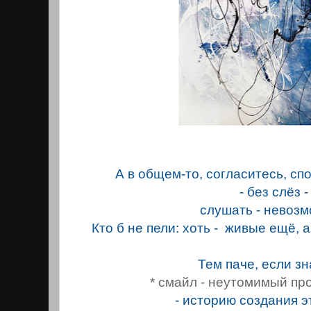
А в общем-то, согласитесь, спо
- без слёз -
слушать - невоз
Кто б нe пели: хоть - живые ещё, а 
Тем паче, если зн
* смайл - неутомимый пр
- историю создания э