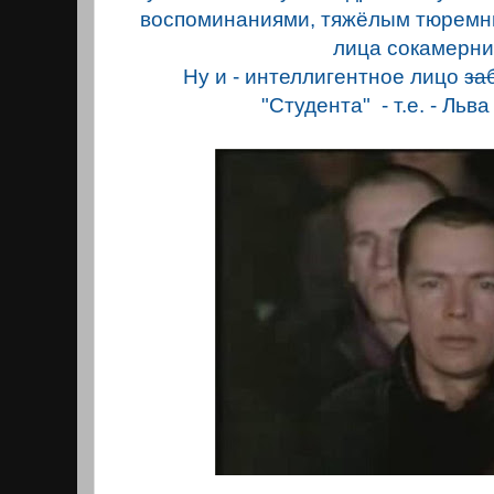
воспоминаниями, тяжёлым тюремным 
лица сокамерни
Ну и - интеллигентное лицо
за
"Студента" - т.е. - Льв