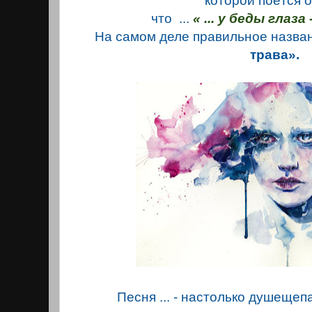
которой поётся о
что ...
« ... у беды глаза 
На самом деле правильное назва
трава».
Песня ... - настолько душещеп