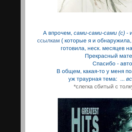
А впрочем,
сами-сами-сами (с)
- 
ссылкам
( которые я и обнаружила,
готовила, неск. месяцев на
Прекрасный мат
Спасибо - авто
В общем, какая-то у меня п
уж траурная тема: ...
вс
*слегка сбитый с толк