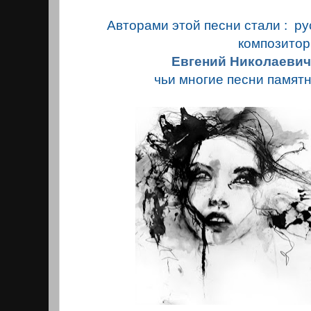
Авторами этой песни стали : ру
композитор
Евгений Николаевич
чьи многие песни памят