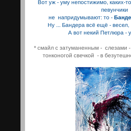
Вот уж - уму непостижимо, каких-
певунчики
не напридyмывают: то -
Банд
Ну ... Бандера всё ещё - весел
А вот некий Петлюра - 
* смайл с затуманенным - слезами
тонконогой свечкой - в безутеш