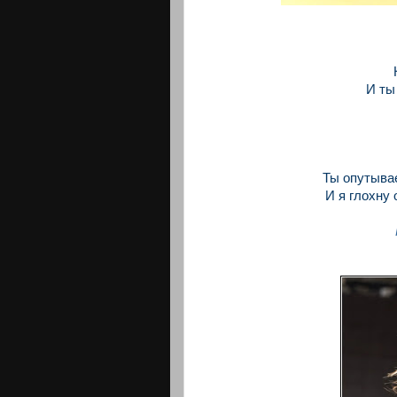
И ты
Ты опутывае
И я глохну 