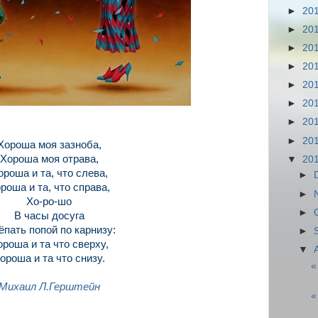
►
20
►
20
►
20
►
20
►
20
►
20
►
20
►
20
Хороша моя зазноба,
Хороша моя отрава,
▼
20
ороша и та, что слева,
►
роша и та, что справа,
►
Хо-ро-шо
►
В часы досуга
пать попой по карнизу:
►
ороша и та что сверху,
▼
ороша и та что снизу.
«
Михаил Л.Герштейн
«