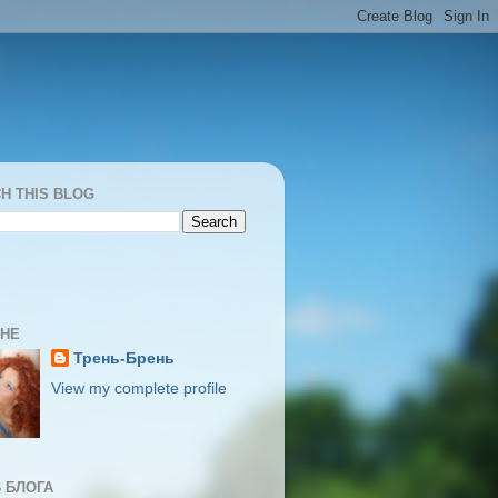
H THIS BLOG
МНЕ
Трень-Брень
View my complete profile
 БЛОГА