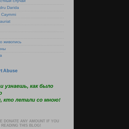
стный случай"
dru Darida
l Caymmi
auriat
ко живопись
ины
а
t Abuse
и узнаешь, как было
о
, кто летали со мною!
E DONATE ANY AMOUNT IF YOU
 READING THIS BLOG!