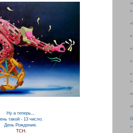
«
«
«
«
«
«
«
«
«
«
Ну а теперь...
О
ень такой - 13 число.
День Рождения.
«
ТСН.