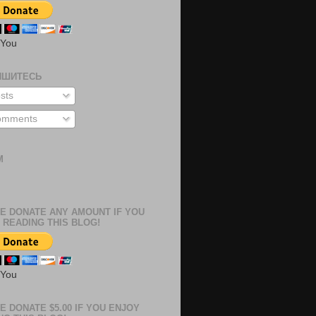
 You
ИШИТЕСЬ
sts
mments
М
м
E DONATE ANY AMOUNT IF YOU
 READING THIS BLOG!
 You
E DONATE $5.00 IF YOU ENJOY