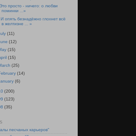
Это просто - ничего: о любви
поминки ...»
 И опять безнадёжно глохнет всё
в желтизне ... »
July
(11)
June
(12)
May
(15)
April
(15)
March
(25)
February
(14)
January
(6)
10
(200)
09
(123)
08
(35)
S
ралы песчаных карьеров"