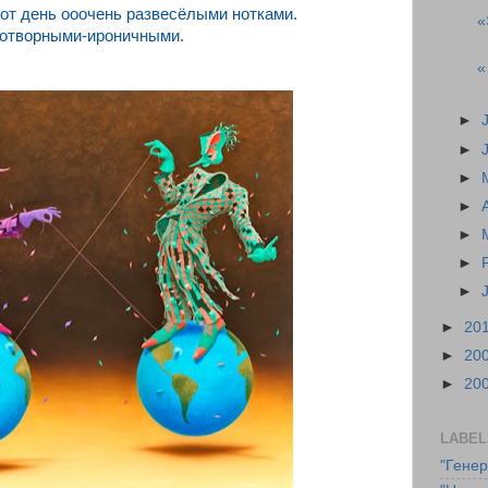
от день ооочень развесёлыми нотками.
«
отворными-ироничными.
«
►
►
►
►
►
►
►
►
20
►
20
►
20
LABEL
"Гене