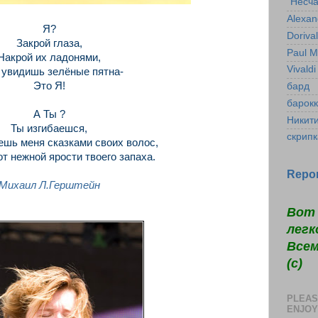
"Несча
Alexan
Я?
Doriva
Закрой глаза,
Paul M
Накрой их ладонями,
Vivaldi
 увидишь зелёные пятна-
Это Я!
бард
барок
А Ты ?
Никит
Ты изгибаешся,
скрипк
шь меня сказками своих волос,
от нежной ярости твоего запаха.
Repor
Михаил Л.Герштейн
Вот 
легк
Всем
(c)
PLEAS
ENJOY