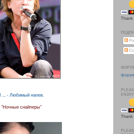
Thank
ПОДП
Po
Co
ФОРУ
фору
PLEAS
ENJOY
 ... - Любимый напев.
"Ночные снайперы"
Thank
PLEAS