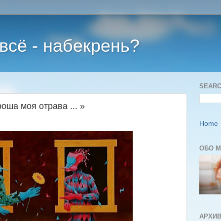
 всё - набекрень?
SEARC
оша моя отрава ... »
Home
ОБО 
АРХИВ