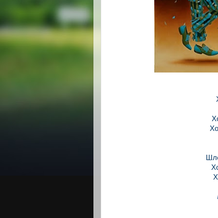
Х
Хо
Шлё
Х
Х