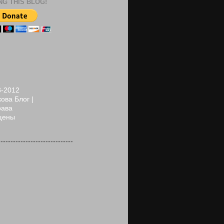
NG THIS BLOG!
8-2012
ова Блог |
рава
щены
------------------------------