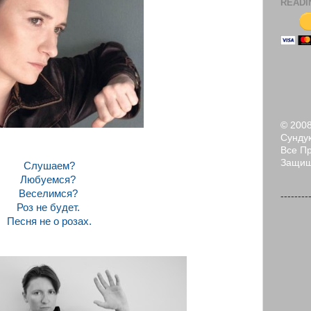
READI
© 200
Сундук
Все П
Защи
Слушаем?
Любуемся?
Веселимся?
--------
Роз не будет.
Песня не о розах.