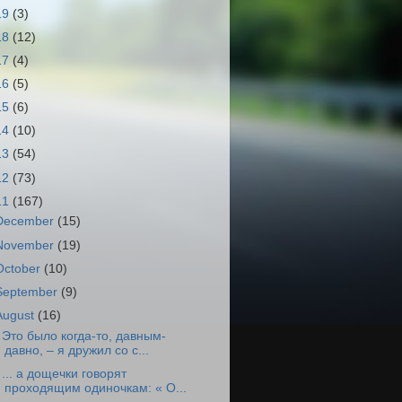
19
(3)
18
(12)
17
(4)
16
(5)
15
(6)
14
(10)
13
(54)
12
(73)
11
(167)
December
(15)
November
(19)
October
(10)
September
(9)
August
(16)
 Это было когда-то, давным-
давно, – я дружил со с...
 ... а дощечки говорят
проходящим одиночкам: « О...