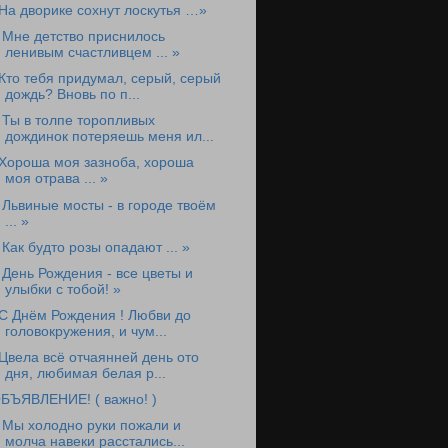
На дворике сохнут лоскутья …»
 Мне детство приснилось
ленивым счастливцем ... »
Кто тебя придумал, серый, серый
дождь? Вновь по п...
 Ты в толпе торопливых
дождинок потеряешь меня ил...
Хороша моя зазноба, хороша
моя отрава ... »
 Львиные мосты - в городе твоём
... »
 Как будто розы опадают ... »
 День Рождения - все цветы и
улыбки с тобой! »
С Днём Рождения ! Любви до
головокружения, и чум...
Цвела всё отчаянней день ото
дня, любимая белая р...
БЪЯВЛЕНИЕ! ( важно! )
 Мы холодно руки пожали и
молча навеки расстались...