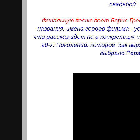
свадьбой.
Финальную песню поет Борис Гре
названия, имена героев фильма - у
что рассказ идет не о конкретных п
90-х. Поколении, которое, как в
выбрало Peps