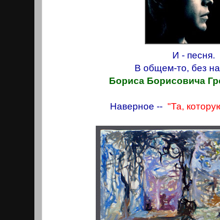
И - песня.
В общем-то, без н
Бориса Борисовича Гр
Наверное --
"Та, которую