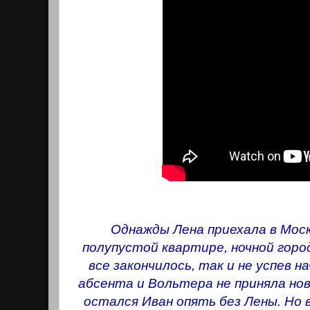
Однажды Лена приехала в Моск
полупустой квартире, ночной горо
все закончилось, так и не успев 
абсента и Вольтера не приняла нов
остался Иван опять без Лены. Но 