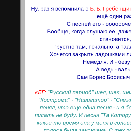
Ну, раз я вспомнила о
Б. Б. Гребенщи
ещё один ра
С песней его - ооооооч
Вообще, когда слушаю её, даже 
становится
грустно там, печально, а таа
Хочется закрыть ладошками л
Немедля. И - без
А ведь - валь
Сам Борис Борисыч 
«БГ:
"Русский период" шел, шел, ше
"Кострома" - "Навигатор" - "Снежн
понял, что еще одна песня - и я 
писать не буду. И песня "Та Котор
какое-то время она у меня в голове
полоса была закончена. С тех п