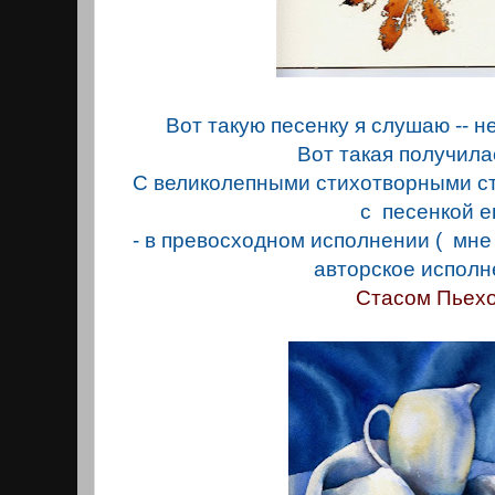
Вот такую песенку я слушаю -- н
Вот такая получила
С великолепными стихотворными ст
с песенкой е
- в превосходном исполнении ( мне
авторское исполн
Стасом Пьехо