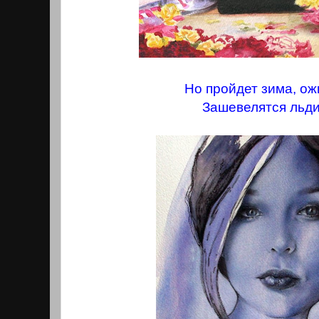
Но пройдет зима, ож
Зашевелятся льди