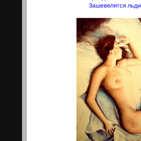
Зашевелятся льди