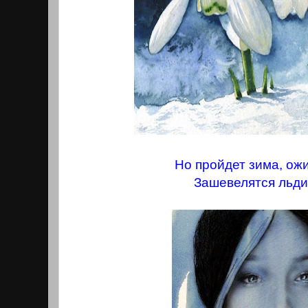
Но пройдет зима, ож
Зашевелятся льди