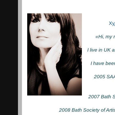
Ху
«Hi, my
I live in UK 
I have been
2005 SAA f
2007 Bath So
2008 Bath Society of Artis