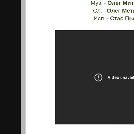
Муз. -
Олег Мит
Сл. -
Олег Мет
Исп. -
Стас Пь