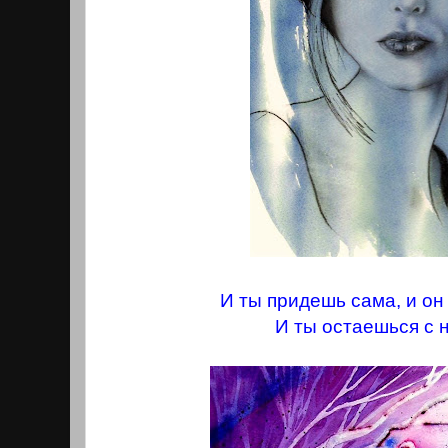
И ты придешь сама, и он
И ты остаешься с н