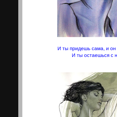
И ты придешь сама, и он
И ты остаешься с н