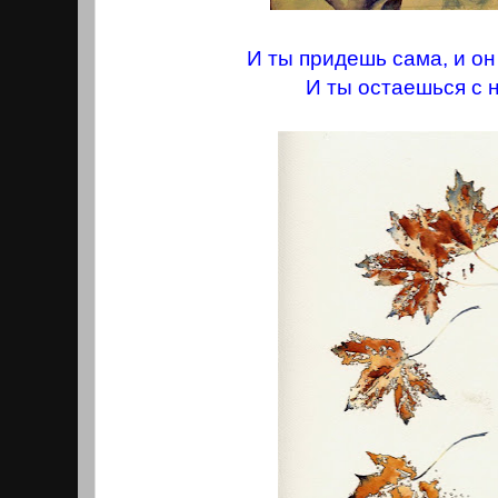
И ты придешь сама, и он
И ты остаешься с н