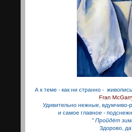
А к теме - как ни странно - живопис
Fran McGarr
Удивительно нежные, вдумчиво
и самое главное - подснежн
" Пройдёт зима.
Здорово, да