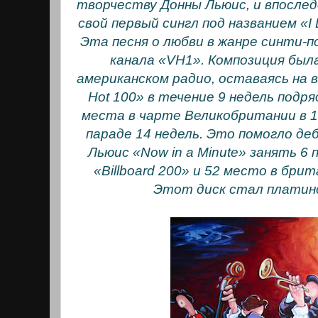
творчеству Донны Льюис, и впосле
свой первый сингл под названием «I 
Эта песня о любви в жанре синти-
канала «VH1». Композиция была
американском радио, оставаясь на в
Hot 100» в течение 9 недель подр
места в чарте Великобритании в 19
параде 14 недель. Это помогло д
Льюис «Now in a Minute» занять 6
«Billboard 200» и 52 место в брит
Этот диск стал платин