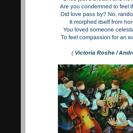
Are you condemned to feel th
Did love pass by? No, rand
It morphed itself from ho
You loved someone celestia
To feel compassion for an ea
(
Victoria Roshe / And