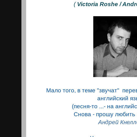
(
Victoria Roshe / And
Мало того, в теме "звучат" пере
английский яз
(песня-то ...- на англий
Снова - прошу любить 
Андрей Кнелл