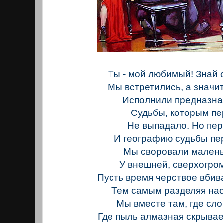
Ты - мой любимый! Знай о
Мы встретились, а значи
Исполнили предназна
Судьбы, которым пе
Не выпадало. Но пер
И географию судьбы пе
Мы своровали малень
У внешней, сверхогро
Пусть время черствое вбив
Тем самым разделяя нас
Мы вместе там, где сл
Где пыль алмазная скрывае