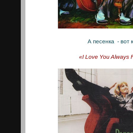
А песенка - вот 
«I Love You Always 