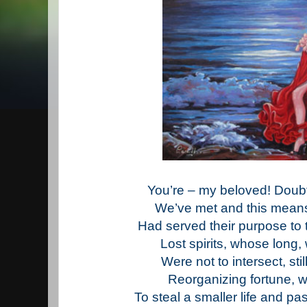
You’re – my beloved! Doubt it
We’ve met and this means 
Had served their purpose to 
Lost spirits, whose long, 
Were not to intersect, stil
Reorganizing fortune, w
To steal a smaller life and p