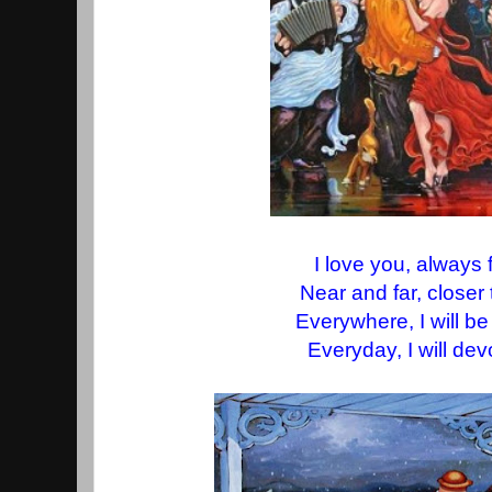
I love you, always 
Near and far, closer
Everywhere, I will be
Everyday, I will de