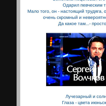
Одарил певческим т
Мало того, он - настоящий трудяга,
очень скромный и невероятн
Да какое там...- прост
Лучезарный и сол
Глаза - цвета июньск