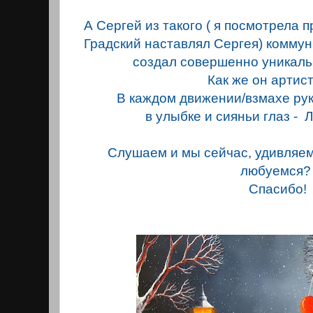
А Сергей из такого ( я посмотрела п
Градский наставлял Сергея) коммуни
создал совершенно уникаль
Как же он артис
В каждом движении/взмахе рук
в улыбке и сияньи глаз - 
Слушаем и мы сейчас, удивляе
любуемся?
Спасибо!