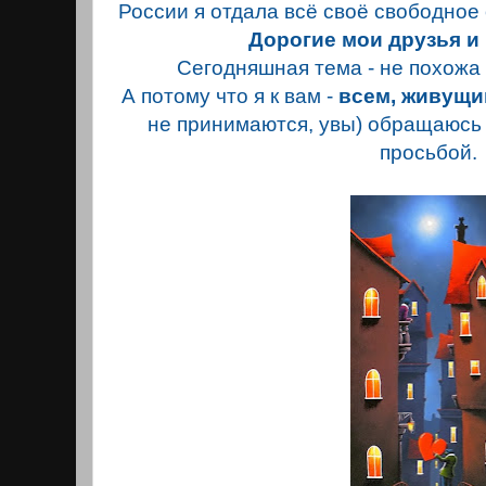
России я отдала всё своё свободное 
Дорогие мои друзья и 
Сегодняшная тема - не похожа
А потому что я к вам -
всем, живущи
не принимаются, увы) обращаюсь
просьбой.