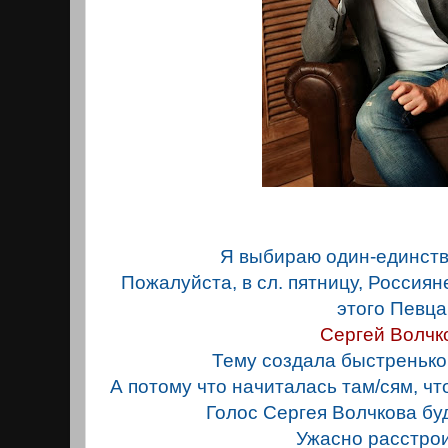
Я выбираю один-единств
Пожалуйста, в сл. пятницу, Россиян
этого Певца
Сергей Волчк
Тему создала быстренько, 
А потому что начиталась там/сям, ч
Голос Сергея Волчкова бу
Ужасно расстрои