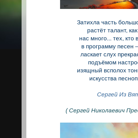
Затихла часть больш
растёт талант, как
нас много... тех, кт
в программу песен –
ласкает слух прекр
подъёмом настро
изящный всполох тон
искусства песно
Сергей Из Вя
( Сергей Николаевич Пре