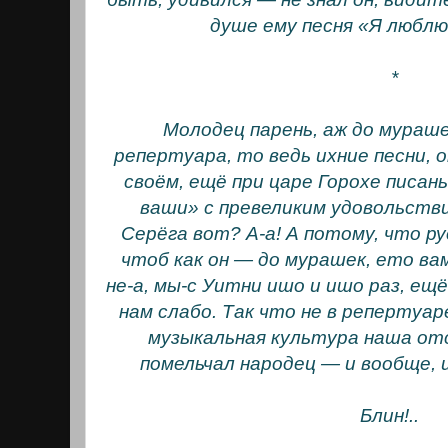
душе ему песня «Я люблю
*
Молодец парень, аж до мураше
репертуара, то ведь ихние песни, 
своём, ещё при царе Горохе писаны
ваши» с превеликим удовольстви
Серёга вот? А-а! А потому, что р
чтоб как он — до мурашек, ето ва
не-а, мы-с Уитни ишо и ишо раз, ещё
нам слабо. Так что не в репертуар
музыкальная культура наша отс
помельчал народец — и вообще, 
Блин!..