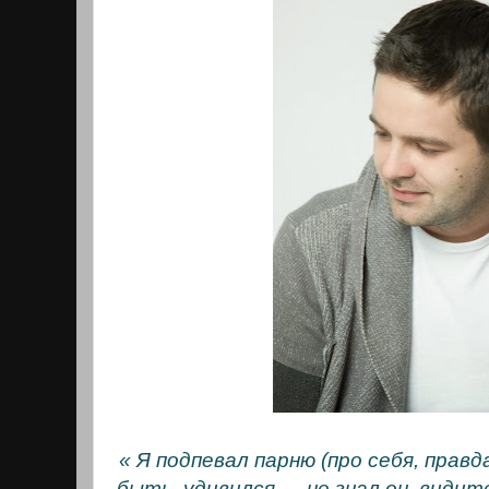
« Я подпевал парню (про себя, правд
быть, удивился — не знал он, видите