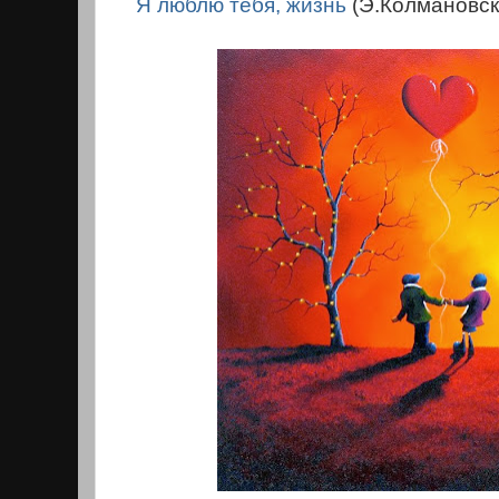
Я люблю тебя, жизнь
(Э.Колмановс