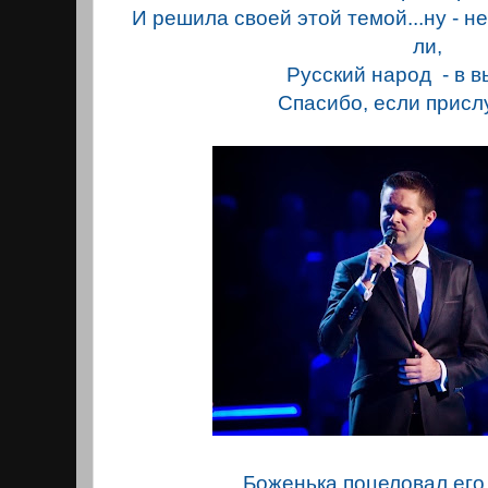
И решила своей этой темой...ну - не
ли,
Русский народ - в в
Спасибо, если присл
Боженька поцеловал его в