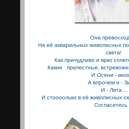
Она превосхо
На её акварельных живописных по
света!
Как причудливо и ярко спле
Какие прелестныe, встревож
И Осени - мно
А впрочем и - З
И - Лета ...
И стоoooлько в её живописных сю
Согласитесь .