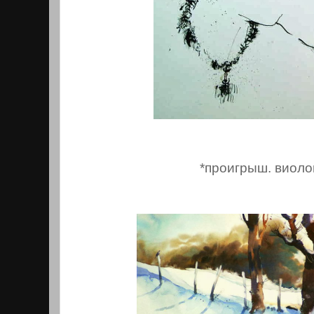
*проигрыш. виоло