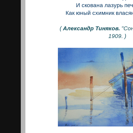
И скована лазурь печ
Как юный схимник влася
(
Александр Тиняков.
"Сон
1909. )