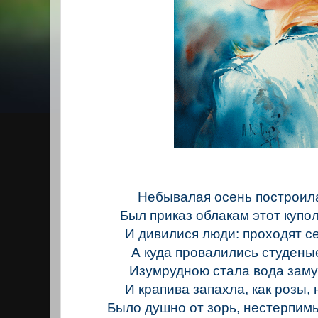
Небывалая осень построила
Был приказ облакам этот купол
И дивилися люди: проходят с
А куда провалились студены
Изумрудною стала вода заму
И крапива запахла, как розы, 
Было душно от зорь, нестерпимы