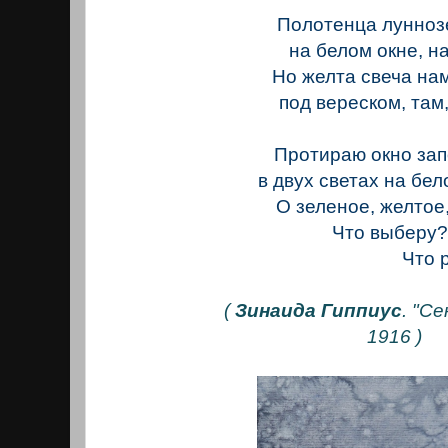
Полотенца лунно
на белом окне, на
Но желта свеча на
под вереском, там,
Протираю окно зап
в двух светах на бел
О зеленое, желтое,
Что выберу?
Что решу
(
Зинаида Гиппиус
. "С
1916 )