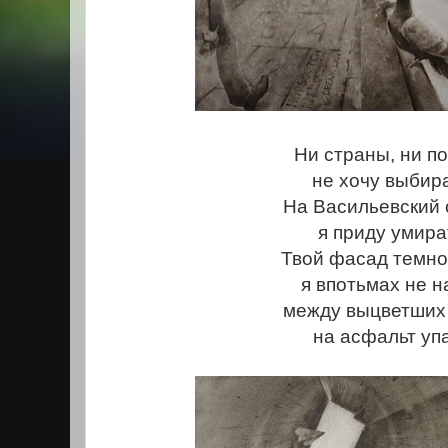
Ни страны, ни по
не хочу выбир
На Васильевский 
я приду умира
Твой фасад темно
я впотьмах не н
между выцветших
на асфальт упа