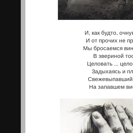
И, как будто, очн
И от прочих не пр
Мы бросаемся вин
В звериной тос
Целовать ... цело
Задыхаясь и пл
Свежевыпавший
На запавшем виск