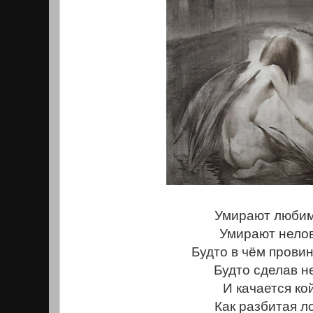
Умирают люби
Умирают нелов
Будто в чём прови
Будто сделав не
И качается кой
Как разбитая л