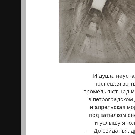
И душа, неуст
поспешая во т
промелькнет над 
в петроградском
и апрельская мо
под затылком сн
и услышу я гол
— До свиданья, д