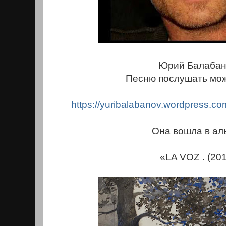
Юрий Балабан
Песню послушать мож
https://yuribalabanov.
wordpress.com
Она вошла в а
«LA VOZ . (20