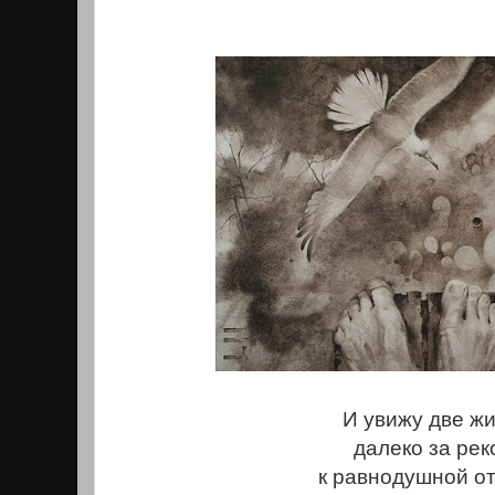
И увижу две ж
далеко за рек
к равнодушной о