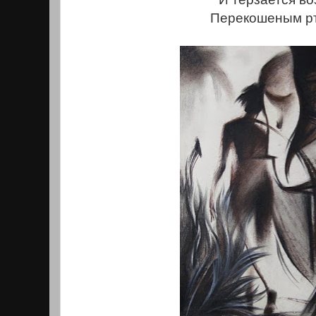
Перекошеным рто