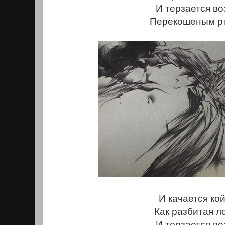
И терзается во
Перекошеным рто
И качается кой
Как разбитая л
И терзается во