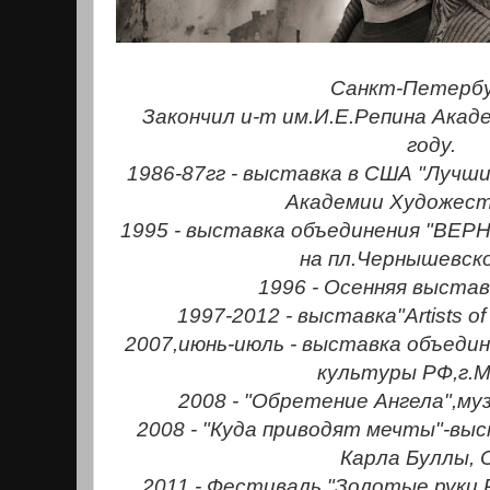
Санкт-Петербу
Закончил и-т им.И.Е.Репина Акад
году.
1986-87гг - выставка в США "Лучш
Академии Художес
1995 - выставка объединения "ВЕР
на пл.Чернышевск
1996 - Осенняя выста
1997-2012 - выставка"Artists of 
2007,июнь-июль - выставка объедин
культуры РФ,г.М
2008 - "Обретение Ангела",му
2008 - "Куда приводят мечты"-выс
Карла Буллы, 
2011 - Фестиваль "Золотые руки 