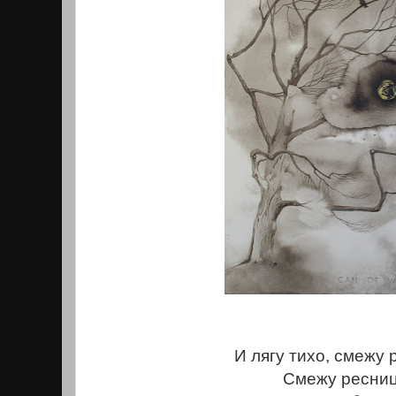
И лягу тихо, смежу 
Смежу ресни