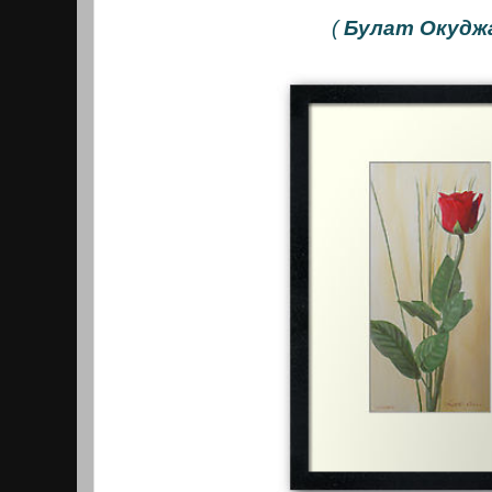
(
Булат Окудж