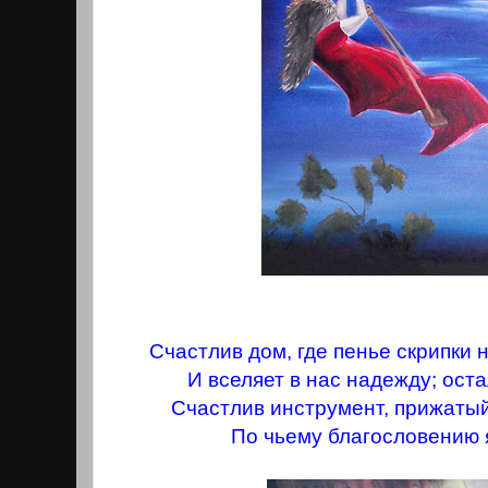
Счастлив дом, где пенье скрипки н
И вселяет в нас надежду; оста
Счастлив инструмент, прижатый
По чьему благословению я