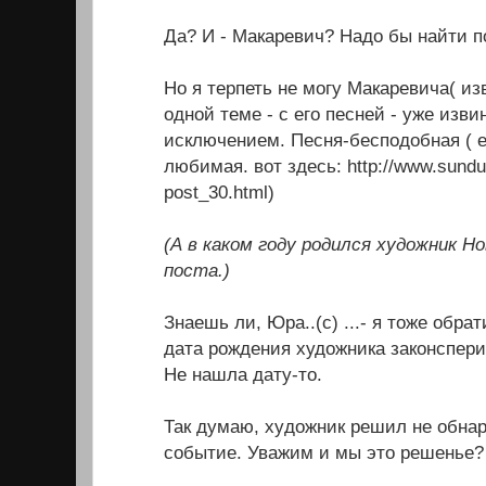
Да? И - Макаревич? Надо бы найти 
Но я терпеть не могу Макаревича( изв
одной теме - с его песней - уже изв
исключением. Песня-бесподобная ( 
любимая. вот здесь: http://www.sundu
post_30.html)
(А в каком году родился художник Но
поста.)
Знаешь ли, Юра..(с) ...- я тоже обра
дата рождения художника законспери
Не нашла дату-то.
Так думаю, хyдожник решил не обна
событие. Уважим и мы это решенье?