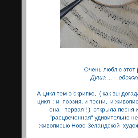
Очень люблю этот 
Душа ... - обожже
А цикл тем о скрипке, ( как вы дога
цикл : и поэзия, и песни, и живопись
она - первая ! ) открыла песня 
"расцвеченная" удивительно н
живописью Ново-Зеландской худо