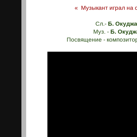
« Музыкант играл на ск
Сл.-
Б. Окуджа
Муз. -
Б. Окудж
Посвящение - композито