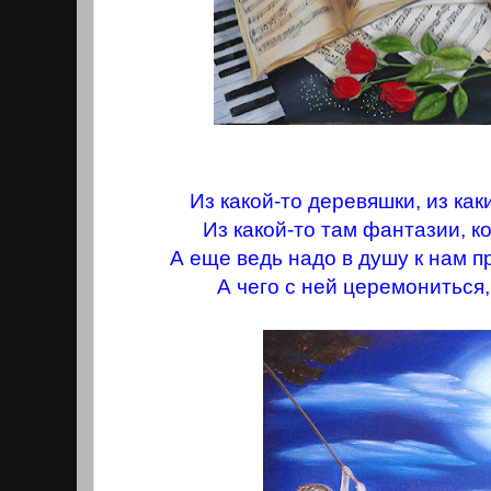
Из какой-то деревяшки, из как
Из какой-то там фантазии, к
А еще ведь надо в душу к нам п
А чего с ней церемониться,