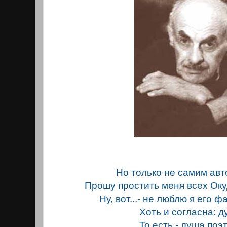
Но только не самим авт
Прошу простить меня всех Оку
Ну, вот...- не люблю я его 
Хоть и согласна: д
То есть - душа поэ