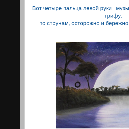
Вот четыре пальца левой руки музы
грифу;
по струнам, осторожно и бережно