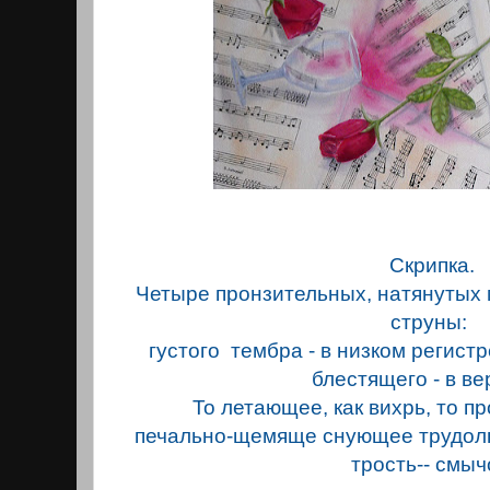
Скрипка.
Четыре пронзительных, натянутых 
струны:
густого тембра - в низком регистре
блестящего - в ве
То летающее, как вихрь, то п
печально-щемяще снующее трудолю
трость-- смыч