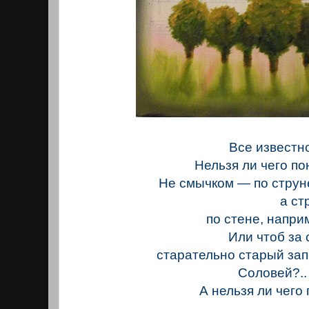
Все известн
Нельзя ли чего п
Не смычком — по струн
а струно
по стене, наприм
Или чтоб за с
старательно старый запе
Соловей?..
А нельзя ли чего 