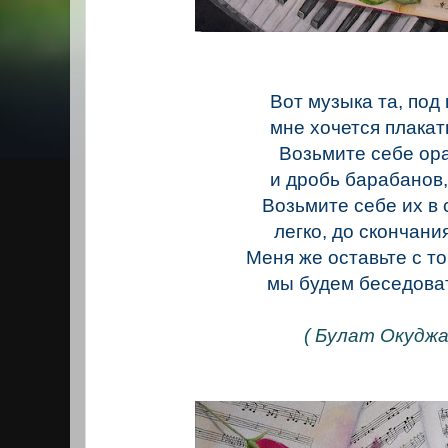
Вот музыка та, под
мне хочется плакать
Возьмите себе ор
и дробь барабанов,
Возьмите себе их в
легко, до скончания
Меня же оставьте с то
мы будем беседоват
( Булат Окуджав