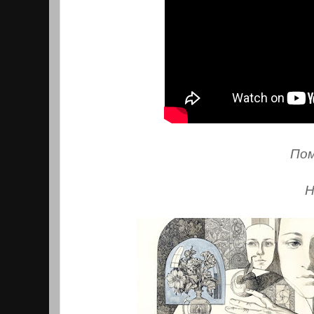
Пом
Н