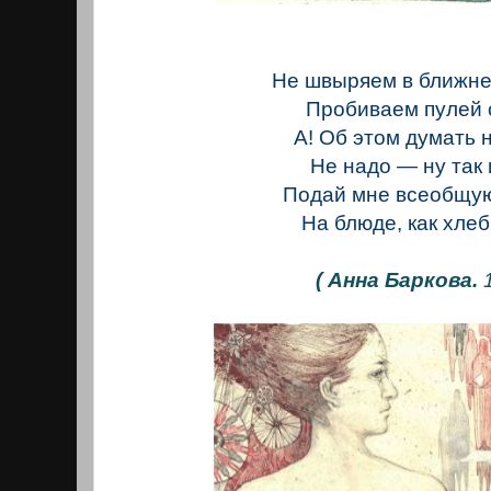
Не швыряем в ближне
Пробиваем пулей 
А! Об этом думать 
Не надо — ну так 
Подай мне всеобщую
На блюде, как хлеб
( Анна Баркова.