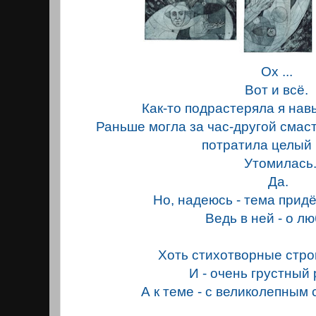
Ох ...
Вот и всё.
Как-то подрастеряла я навы
Раньше могла за час-другой смаст
потратила целый 
Утомилась
Да.
Но, надеюсь - тема прид
Ведь в ней - о люб
Хоть стихотворные строк
И - очень грустный 
А к теме - с великолепным