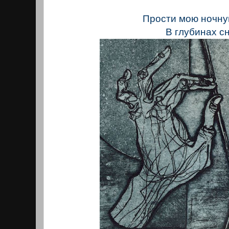
Прости мою ночну
В глубинах сн