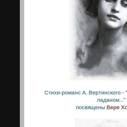
Стихи-романс А. Вертинского -
ладаном..."
посвящены
Вере Х