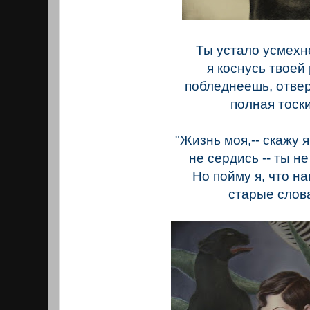
Ты устало усмехн
я коснусь твоей 
побледнеешь, отве
полная тоски
"Жизнь моя,-- скажу я
не сердись -- ты не
Но пойму я, что н
старые слов