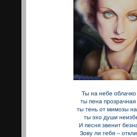
Ты на небе облачко
ты пена прозрачная
ты тень от мимозы н
ты эхо души неизб
И песня звенит безн
Зову ли тебя -- откл