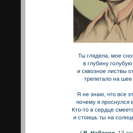
Ты глядела, мое сн
в глубину голубую
и сквозное листвы 
трепетало на шее
Я не знаю, что все э
почему я проснулся в
Кто-то в сердце смеетс
и стоишь ты на солнце
(
В. Набоков.
13 ав