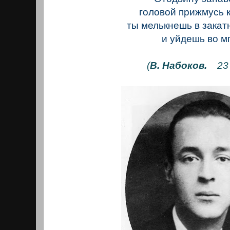
головой прижмусь к
ты мелькнешь в закат
и уйдешь во мг
(
В. Набоков.
23 