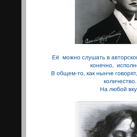
Её можно слушать в авторско
конечно, исполн
В общем-то, как нынче говорят
ко
л
ичество
На любой вку