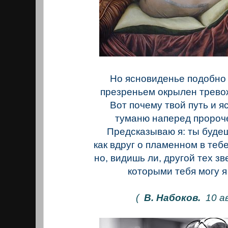
Но ясновиденье подобно
презреньем окрылен трево
Вот почему твой путь и 
туманю наперед пророч
Предсказываю я: ты буде
как вдруг о пламенном в тебе
но, видишь ли, другой тех зв
которыми тебя могу я
(
В. Набоков.
10 ав