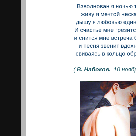
Взволнован я ночью 
живу я мечтой неск
дышу я любовью един
И счастье мне грезит
и снится мне встреча
и песня звенит вдох
свиваясь в кольцо об
(
В. Набоков.
10 ноябр