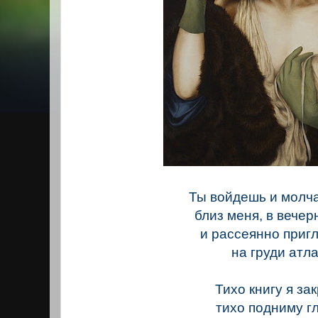
Ты войдешь и молч
близ меня, в вечер
и рассеянно приг
на груди атла
Тихо книгу я за
тихо подниму гл