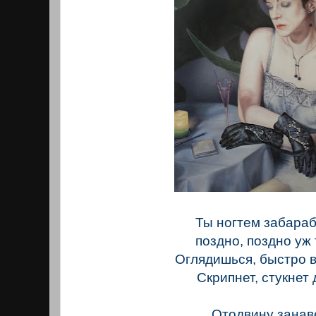
Ты ногтем забара
поздно, поздно уж 
Оглядишься, быстро в
Скрипнет, стукнет 
Отодвину занав