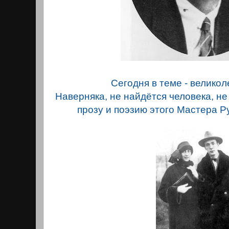
Сегодня в теме - великoл
Наверняка, не найдётся человека, н
прозу и поэзию этого Мастера 