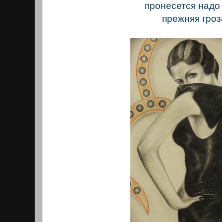
пронесется надо
прежняя гроз