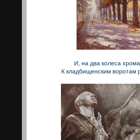
И, на два колеса хрома
К кладбищенским воротам р