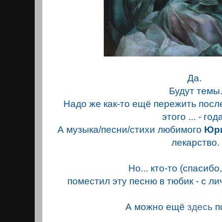
Да.
Будут темы
Надо же как-то ещё пережить после
этого ... - год
А музыка/песни/стихи любимого
Юр
лекарство.
Но... кто-то (спасибо
поместил эту песню в тюбик - с 
А можно ещё
здесь
п