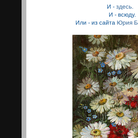
И -
здесь.
И - всюду.
Или - из сайта
Юрия Б