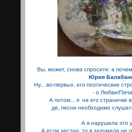
Вы, может, снова спросите: а почем
Юрия Балабан
Ну... во-первых, его поэтические стр
- о Любви/Печа
А потом... я на его страничке 
де, песни необходимо слушать,
А я нарушила это 
А если честно, то я задумала не 