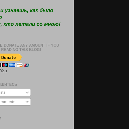
и узнаешь, как было
о
, кто летали со мною!
E DONATE ANY AMOUNT IF YOU
 READING THIS BLOG!
 You
ИШИТЕСЬ
sts
mments
М
м