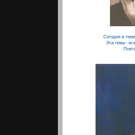
Сегодня в теме
Эта тема - вс
Повто