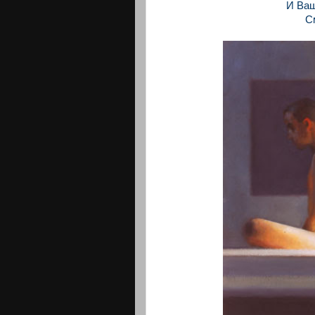
И Ваш
С