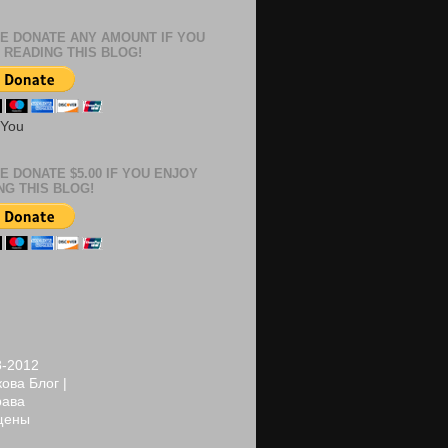
E DONATE ANY AMOUNT IF YOU
 READING THIS BLOG!
 You
E DONATE $5.00 IF YOU ENJOY
NG THIS BLOG!
8-2012
ова Блог |
рава
щены