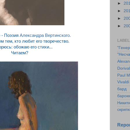
►
20
►
20
►
20
►
20
 - Поэзия
Александра Вертинского.
LABEL
ем тем, кто любит его творечество.
рюсь: обожаю его стихи...
"Гене
Читаем?
"Несча
Alexan
Doriva
Paul M
Vivaldi
бард
барок
Никит
скрипк
Repor