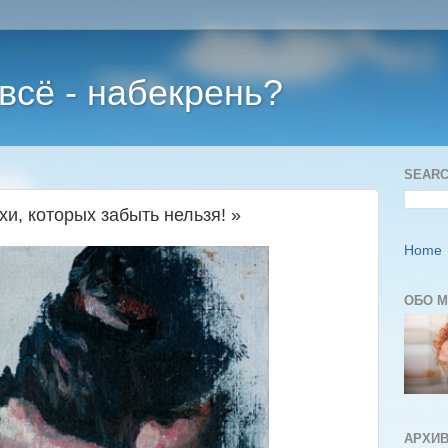
 всё - набекрень?
SEARC
хи, которых забыть нельзя! »
Home
ОБО 
АРХИВ