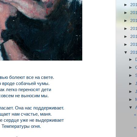
►
20
►
20
►
20
►
20
►
20
►
20
▼
20
►
►
►
ью болеют все на свете.
 вроде собачьей чумы.
►
так легко переносят дети
►
совсем не выносим мы.
►
▼
пасает. Она нас поддерживает.
щает нам счастье, маня.
«
е сердце уже не выдерживает
Температуры огня.
«