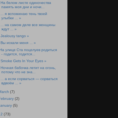
 На белом листе одиночества
память моя дни и ночи...
 ... я вспоминаю тень твоей
улыбки ... »
 ... на самом деле все женщины
ждут ... »
 Jealousy tango »
 Вы искали меня ... »
На улице Ста поцелуев родиться
- годится, годится...
 Smoke Gets In Your Eyes »
 Ночная бабочка летит на огонь,
потому что не зна...
 ... а если сорваться — сорваться
вдвоём ... »
March
(7)
February
(2)
January
(5)
12
(73)