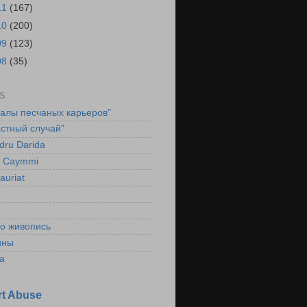
11
(167)
10
(200)
09
(123)
08
(35)
S
ралы песчаных карьеров"
стный случай"
dru Darida
l Caymmi
auriat
ко живопись
ины
а
t Abuse