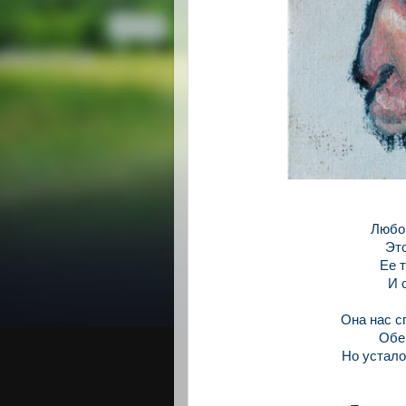
Любов
Это
Ее 
И 
Она нас с
Обе
Но устало