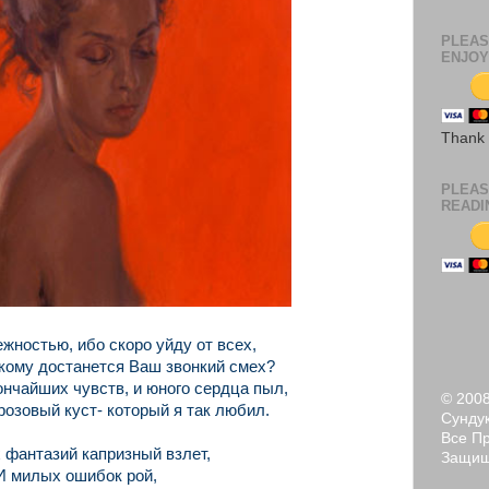
PLEAS
ENJOY
Thank
PLEAS
READI
жностью, ибо скоро уйду от всех,
 кому достанется Ваш звонкий смех?
ончайших чувств, и юного сердца пыл,
© 200
розовый куст- который я так любил.
Сундук
Все П
 фантазий капризный взлет,
Защи
И милых ошибок рой,