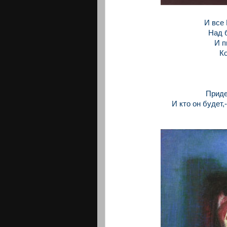
И все 
Над 
И п
Ко
Приде
И кто он будет,