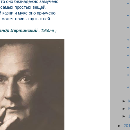
то оно безнадежно замучено
«
 самых простых вещей.
й казни и муке оно приучено,
«
 может привыкнуть к ней.
«
андр Вертинский
.
1950-е )
«
«
«
«
«
«
►
►
►
►
20