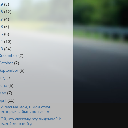
19
(3)
18
(12)
17
(4)
16
(5)
15
(6)
14
(10)
13
(54)
December
(2)
October
(7)
September
(5)
July
(3)
June
(5)
May
(7)
April
(11)
 И письма мои, и мои стихи,
которых забыть нельзя! »
 Ой, кто сказочку эту выдумал? И
какой же в ней д...