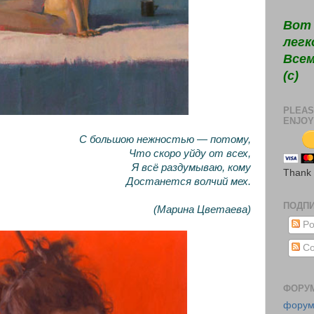
Вот 
легк
Всем
(c)
PLEAS
ENJOY
С большою нежностью — потому,
Что скоро уйду от всех,
Я всё раздумываю, кому
Thank
Достанется волчий мех.
ПОДП
(Марина Цветаева)
Po
Co
ФОРУ
фору