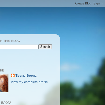
H THIS BLOG
МНЕ
Трень-Брень
View my complete profile
 БЛОГА