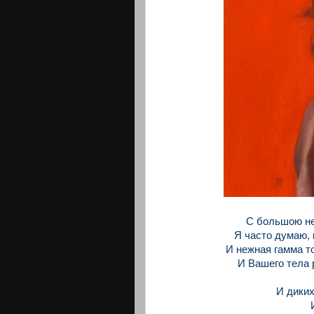
С большою не
Я часто думаю,
И нежная гамма т
И Вашего тела 
И диких