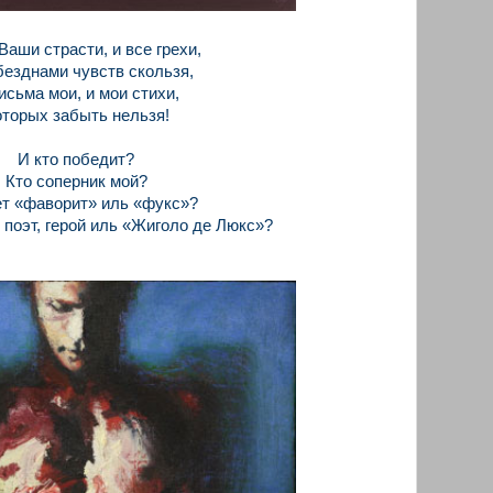
Ваши страсти, и все грехи,
безднами чувств скользя,
исьма мои, и мои стихи,
торых забыть нельзя!
И кто победит?
Кто соперник мой?
т «фаворит» иль «фукс»?
- поэт, герой иль «Жиголо де Люкс»?