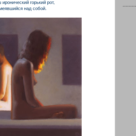
 иронический горький рот,
--------
меявшийся над собой.