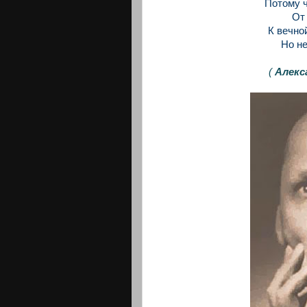
Потому ч
От
К вечно
Но не
(
Алекс