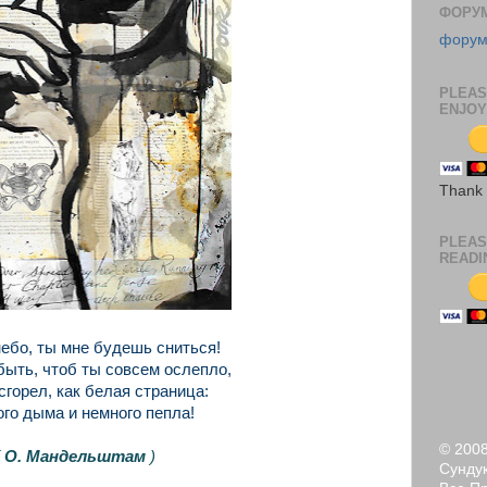
ФОРУ
фору
PLEAS
ENJOY
Thank
PLEAS
READI
небо, ты мне будешь сниться!
быть, чтоб ты совсем ослепло,
сгорел, как белая страница:
го дыма и немного пепла!
© 200
(
О. Мандельштам
)
Сундук