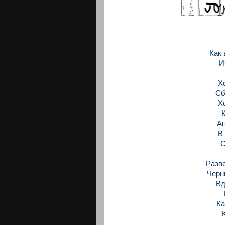
Как 
И
Х
Сб
Х
Ан
В
С
Разв
Черн
Вд
Ка