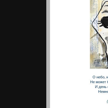
О небо, 
Не может 
И день 
Немно