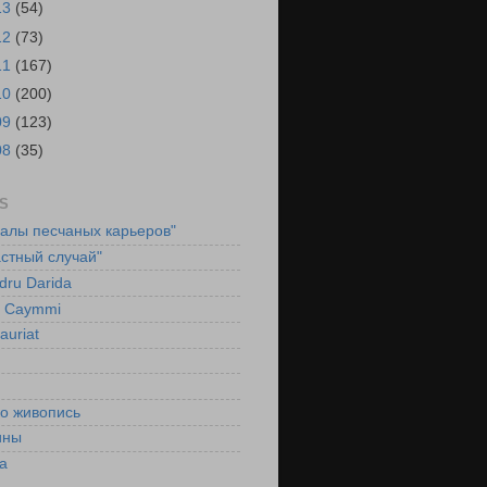
13
(54)
12
(73)
11
(167)
10
(200)
09
(123)
08
(35)
S
ралы песчаных карьеров"
стный случай"
dru Darida
l Caymmi
auriat
ко живопись
ины
а