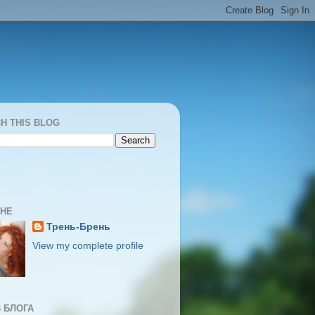
H THIS BLOG
МНЕ
Трень-Брень
View my complete profile
 БЛОГА