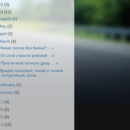
19
(3)
18
(12)
August
(1)
May
(2)
April
(2)
March
(4)
 Какая песня без баяна?... »
 От этой страсти роковой ...»
 Прости мою ночную душу ... »
Дождик ласковый, тихий и тонкий,
осторожный, колю...
February
(1)
January
(2)
17
(4)
16
(5)
15
(6)
14
(10)