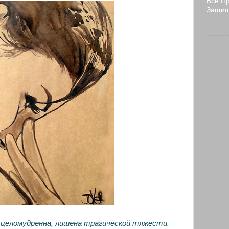
Все П
Защи
--------
 целомудренна, лишена трагической тяжести.