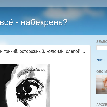
 всё - набекрень?
SEARC
и тонкий, осторожный, колючий, слепой ...
Home
ОБО 
АРХИВ