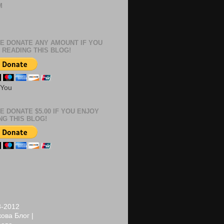
М
м
E DONATE ANY AMOUNT IF YOU
 READING THIS BLOG!
 You
E DONATE $5.00 IF YOU ENJOY
NG THIS BLOG!
8-2012
ова Блог |