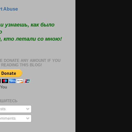
t Abuse
и узнаешь, как было
о
, кто летали со мною!
E DONATE ANY AMOUNT IF YOU
 READING THIS BLOG!
 You
ИШИТЕСЬ
sts
mments