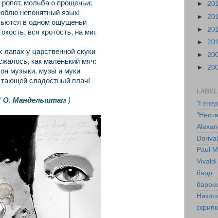
 ропот, мольба о прощеньи;
►
20
юблю непонятный язык!
►
20
льются в одном ощущеньи
►
20
окость, вся кротость, на миг.
►
20
х лапах у царственной скуки
►
20
сжалось, как маленький мяч:
►
20
он музыки, музы и муки
 тающей сладостный плач!
LABEL
(
О. Мандельштам
)
"Гене
"Несча
Alexan
Doriva
Paul M
Vivaldi
бард
барок
Никит
скрипк