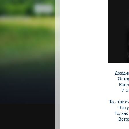
Дождик
Остор
Капл
И о
То - так 
Что у
То, ка
Ветро