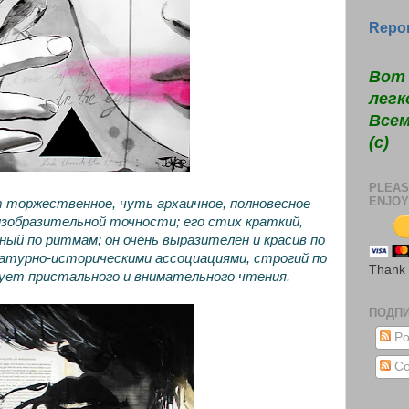
Repor
Вот 
легк
Всем
(c)
PLEAS
ENJOY
 торжественное, чуть архаичное, полновесное
изобразительной точности; его стих краткий,
ый по ритмам; он очень выразителен и красив по
турно-историческими ассоциациями, строгий по
Thank
ует пристального и внимательного чтения.
ПОДП
Po
Co