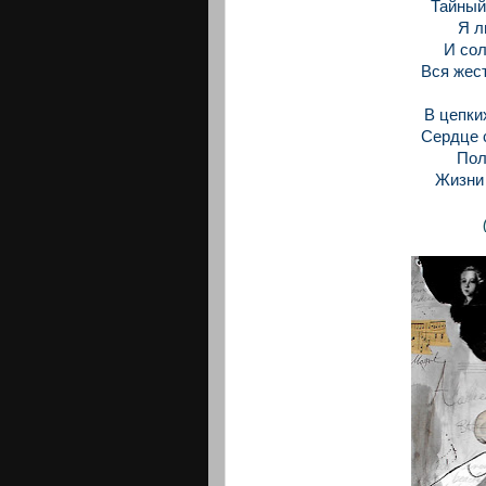
Тайный
Я л
И со
Bся жест
В цепки
Сердце 
Пол
Жизни