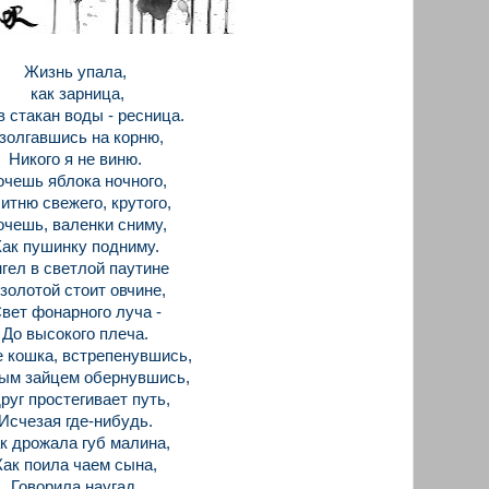
Жизнь упала,
как зарница,
в стакан воды - ресница.
золгавшись на корню,
Никого я не виню.
очешь яблока ночного,
итню свежего, крутого,
очешь, валенки сниму,
Как пушинку подниму.
гел в светлой паутине
 золотой стоит овчине,
вет фонарного луча -
До высокого плеча.
е кошка, встрепенувшись,
ым зайцем обернувшись,
руг простегивает путь,
Исчезая где-нибудь.
к дрожала губ малина,
Как поила чаем сына,
Говорила наугад,