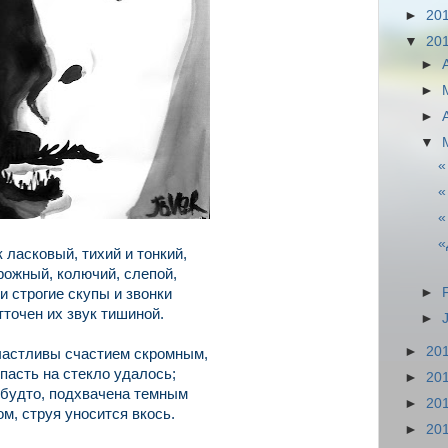
►
20
▼
20
►
►
►
▼
«
«
«
«
 ласковый, тихий и тонкий,
ожный, колючий, слепой,
►
и строгие скупы и звонки
тточен их звук тишиной.
►
►
20
счастливы счастием скромным,
пасть на стекло удалось;
►
20
к будто, подхвачена темным
►
20
м, струя уносится вкось.
►
20