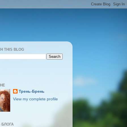
H THIS BLOG
МНЕ
Трень-Брень
View my complete profile
 БЛОГА