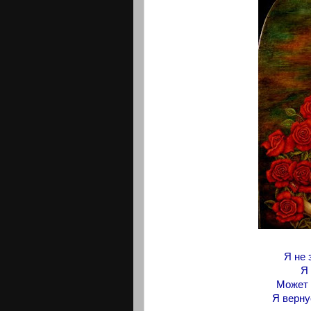
Я не 
Я 
Может 
Я вернус