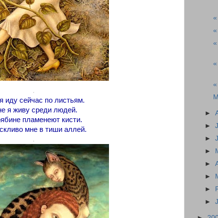
«
«
«
«
«
.
М
 я иду сейчас по листьям.
не я живу среди людей.
►
рябине пламенеют кисти.
►
скливо мне в тиши аллей.
►
.
►
►
►
►
►
►
20