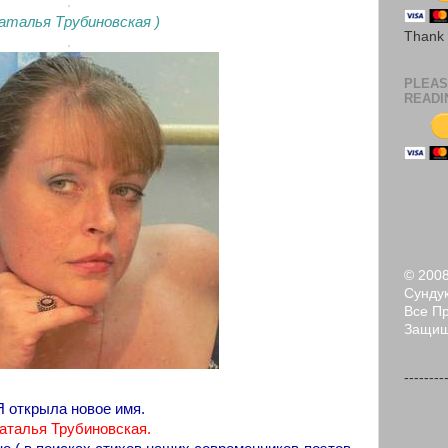
.
Наталья Трубиновская )
Thank
.
PLEAS
READI
© 200
Сундук
Все П
Защи
--------
Я открыла новое имя.
аталья Трубиновская.