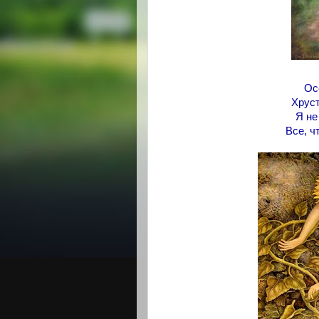
Ос
Хруст
Я не
Все, ч