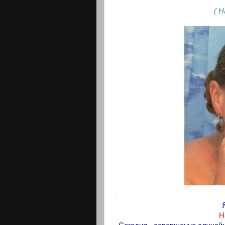
( 
.
Н