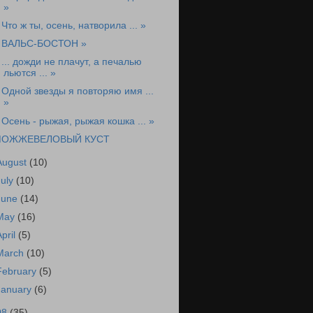
»
 Что ж ты, осень, натворила ... »
 ВАЛЬС-БОСТОН »
 ... дожди не плачут, а печалью
льются ... »
 Одной звезды я повторяю имя ...
»
 Осень - рыжая, рыжая кошка ... »
ОЖЖЕВЕЛОВЫЙ КУСТ
August
(10)
July
(10)
June
(14)
May
(16)
April
(5)
March
(10)
February
(5)
January
(6)
08
(35)