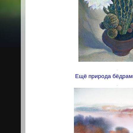
.
Ещё природа бёдрами
.