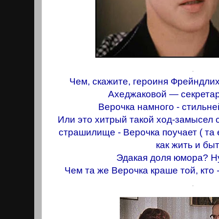
.
Чем, скажите, героиня Фрейндли
Ахеджаковой — секрета
Верочка намного - стильне
Или это хитрый такой ход-замысел 
страшилище - Верочка поучает ( тa е
как жить и бы
Эдакая доля юмора? Ну,
Чем та же Верочка краше той, кто
.