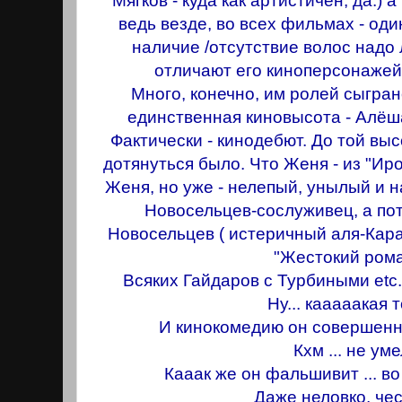
Мягков - куда как артистичен, да.) 
ведь везде, во всех фильмах - один
наличие /отсутствие волос надо л
отличают его киноперсонажей 
Много, конечно, им ролей сыгран
единственная киновысота - Алёш
Фактически - кинодебют. До той выс
дотянуться было. Что Женя - из "Иро
Женя, но уже - нелепый, унылый и 
Новосельцев-сослуживец, а по
Новосельцев ( истеричный аля-Кар
"Жестокий рома
Всяких Гайдаров с Турбиными etc
Ну... каaaaaкая т
И кинокомедию он совершенно
Кхм ... не уме
Кааак же он фальшивит ... во
Даже неловко, че