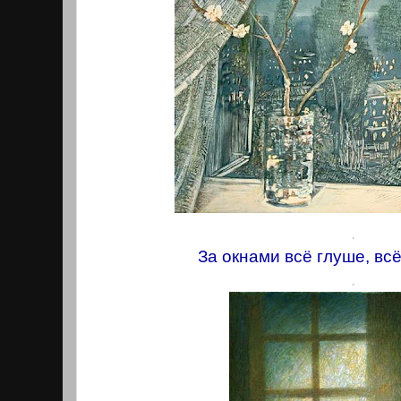
.
За окнами всё глуше, вс
.