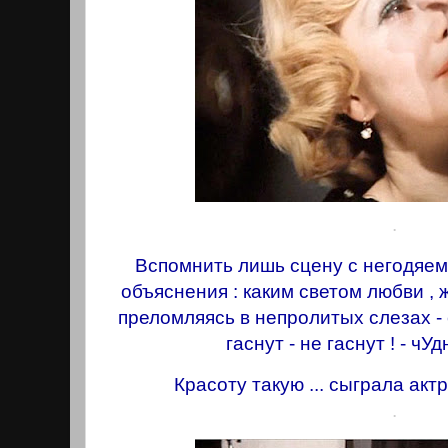
.
Вспомнить лишь сцену с негодяе
объяснения : каким светом любви , 
преломляясь в непролитых слезах - с
гаснут - не гаснут ! - чУ
Красоту такую ... сыграла акт
.