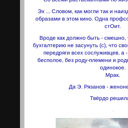
Эх ... Словом, как могли так и на
образами в этом кино. Одна профс
стОит.
Вроде как должно быть - смешно, 
бухгалтерию не засунуть (с), что св
передряги всех сослуживцев, а -
бесполое, без роду-племени и родн
одинокое.
Мрак.
Да Э. Рязaнов - женон
Твёрдо решила
.