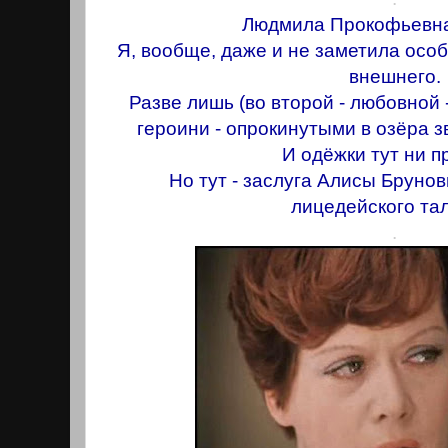
Людмила Прокофьевна
Я, вообще, даже и не заметила осо
внешнего.
Разве лишь (во второй - любовной -
героини - опрокинутыми в озёра з
И одёжки тут ни п
Но тут - заслуга Алисы Бруно
лицедейского та
.