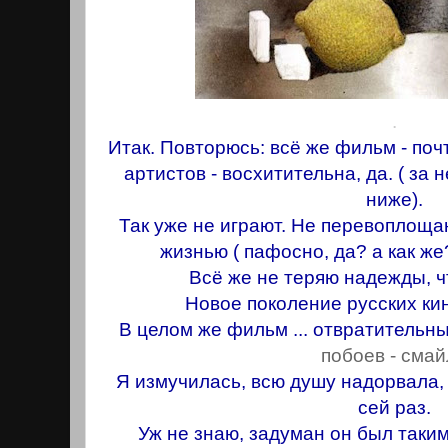
.
Итак. Повторюсь: всё же фильм - поч
артистов - восхитительна, да. ( за 
ниже).
Так уже не играют. Не перевоплоща
жизнью ( пафосно, да? а как же
Всё же не теряю надежды, ч
Новое поколение русских ки
В целом же фильм ... отвратительн
побоев - смай
Я измучилась, всю душу надорвала, 
сей раз.
Уж не знаю, задуман он был таки