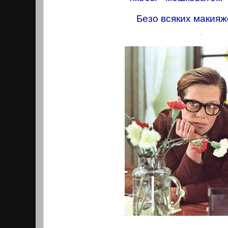
Безо всяких макияже
.
.