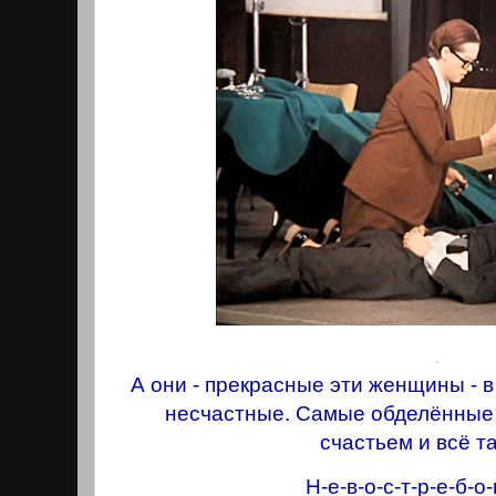
.
А они - прекрасные эти женщины - 
несчастные. Самые обделённые
счастьем и всё так
Н-е-в-о-с-т-р-е-б-о-