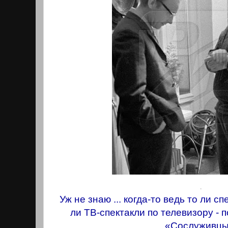
.
Уж не знаю ... когда-то ведь то ли с
ли ТВ-спектакли по телевизору - п
«Сослуживцы