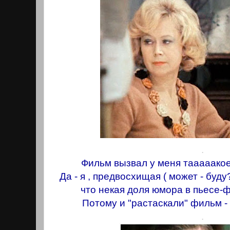
.
Фильм вызвал у меня таaaaaкое
Да - я , предвосхищая ( может - буд
что некая доля юмора в пьесе-
Потому и "растаскали" фильм - 
.