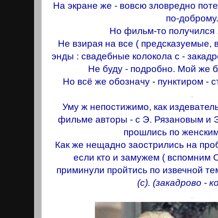
На экране же - вовсю зловредно пот
по-доброму
Но фильм-то получился 
Не взирая на все ( предсказуемые, 
энды : свадебные колокола с - закадр
Не буду - подробно. Мой же б
Но всё же обозначу - пунктиром - 
.
Уму ж непостижимо, как издеватель
фильме авторы - с Э. Рязановым и Э.
прошлись по женским
Как же нещадно заострились на про
если кто и замужем ( вспомним О
приминули пройтись по извечной те
(с). (закадрово - к
.