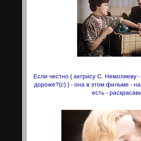
.
Если честно ( актрису С. Немоляеву -
дороже?(с) ) - она в этом фильме - н
есть - раскраса
.