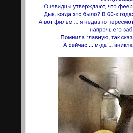
Очевидцы утверждают, что феер
Дык, когда это было? В 60-х год
А вот фильм ... я недавно пересмо
напрочь его за
Помнила главную, так сказа
А сейчас ... м-да ... вникл
.