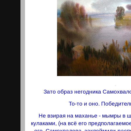
.
Зато образ негодника Самохвaло
То-то и оно. Победите
Не взирая на маханье - мымры в ш
кулаками, (на всё его предполагаемое
его, Самохвалова, заклеймили-рас