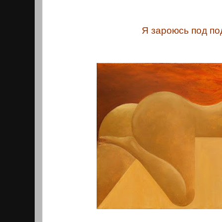
Я зароюсь под по