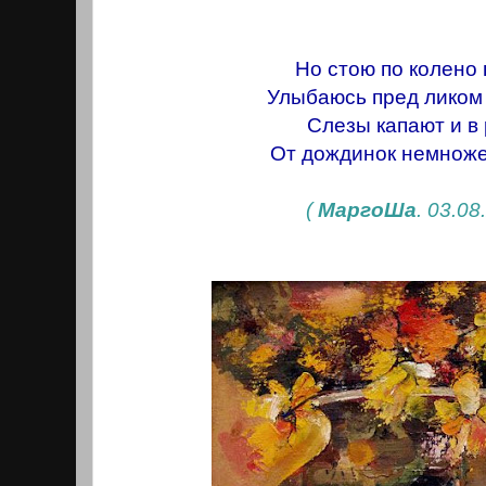
Но стою по колено 
Улыбаюсь пред ликом
Слезы капают и в
От дождинок немноже
(
МаргоШа
.
03.08