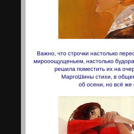
Важно, что строчки настолько пер
мирооощущеньем, настолько будоражат
решила поместить их на оче
МаргоШины стихи, в общем
об осени, но всё же и