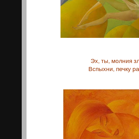
Эх, ты, молния з
Вспыхни, печку ра