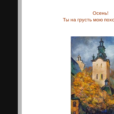
Осень!
Ты на грусть мою похо