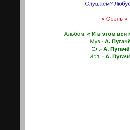
Слушаем? Любу
« Осень »
Альбом:
« И в этом вся
Муз.-
А. Пугач
Сл.-
А. Пугачё
Исп. -
А. Пугач