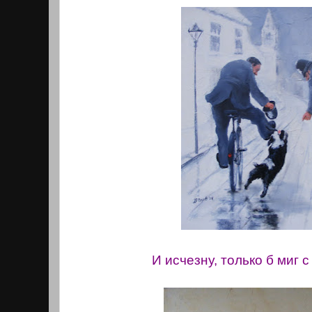
И исчезну, только б миг 