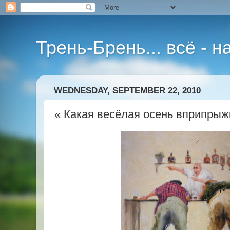
Трень-Брень... всё - 
WEDNESDAY, SEPTEMBER 22, 2010
« Какая весёлая осень вприпрыжк