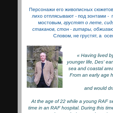
Персонажи его живописных сюжето
лихо отплясывают - под зонтами -
мостовым,
грустят о лете, сид
стаканов, стон - гитары, обжигаю
Словом, не грустят, а осе
« Having lived by
younger life, Des' ea
sea and coastal area
From an early age h
and would dra
At the age of 22 while a young RAF 
time in an RAF hospital. During this ti