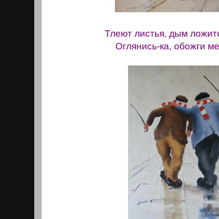
Тлеют листья, дым ложит
Оглянись-ка, обожги ме