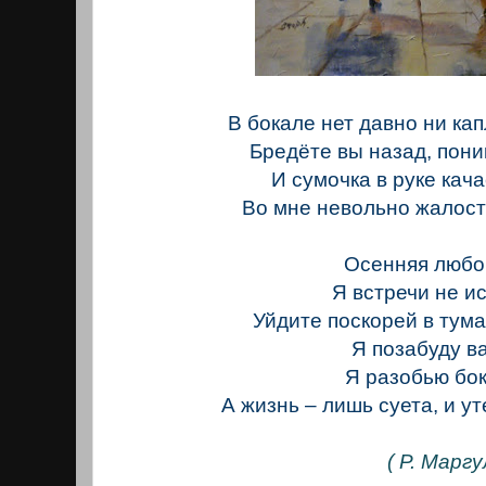
В бокале нет давно ни кап
Бредёте вы назад, пони
И сумочка в руке кача
Во мне невольно жалост
Осенняя любо
Я встречи не ис
Уйдите поскорей в тум
Я позабуду ва
Я разобью бо
А жизнь – лишь суета, и у
( Р. Маргу