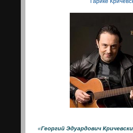
Гарике Кричевс
«
Георгий Эдуардович Кричевск