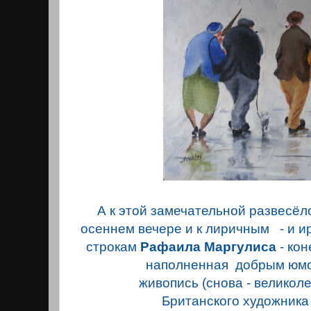
А к этой замечательной развеcёл
осеннем вечере и к лиричным - и 
строкам
Рафаила Маргулиса
- кон
наполненная добрым юмо
живопись (снова - великоле
Британского художник