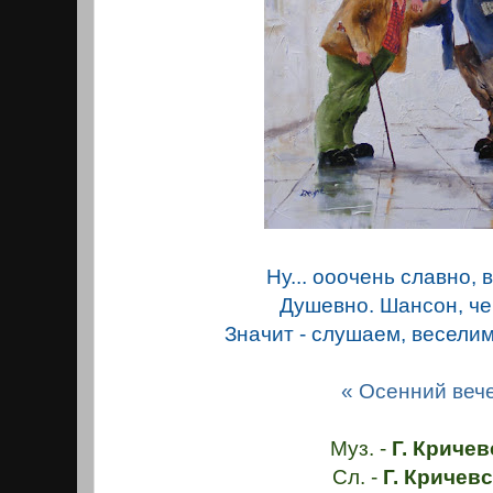
Ну... ооочень славно, 
Душевно. Шансон, че
Значит - слушаем, весели
« Осенний веч
Муз. -
Г. Кричев
Сл. -
Г. Кричевс