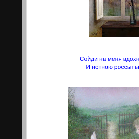
Сойди на меня вдох
И нотною россыпь