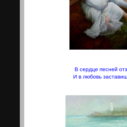
В сердце песней от
И в любовь заставиш