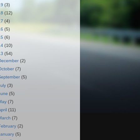
19
(3)
18
(12)
17
(4)
16
(5)
15
(6)
14
(10)
13
(54)
December
(2)
October
(7)
September
(5)
July
(3)
June
(5)
May
(7)
April
(11)
March
(7)
February
(2)
January
(5)