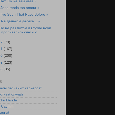
Нет. Он не вам чета.»
 Je te rends ton amour »
 I’ve Seen That Face Before »
 А в далёком далеке ...»
Но не раз потом в глухие ночи
проливались слезы о...
12
(73)
11
(167)
10
(200)
09
(123)
08
(35)
S
ралы песчаных карьеров"
стный случай"
dru Darida
l Caymmi
auriat