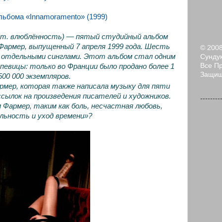
льбома «Innamoramento» (1999)
 лат. влюблённость) — пятый студийный альбом
Фармер, выпущенный 7 апреля 1999 года. Шесть
© 200
ы отдельными синглами. Этот альбом стал одним
Сундук
Все П
 певицы: только во Франции было продано более 1
Защи
500 000 экземпляров.
рмер, которая также написала музыку для пяти
ссылок на произведения писателей и художников.
--------
Фармер, таким как боль, несчастная любовь,
льность и уход времени»?