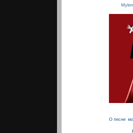
Mylеn
О песне м