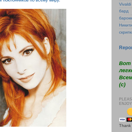
 поклонников по всему миру.
Vivaldi
бард
барок
Никит
скрипк
Repor
Вот 
легк
Всем
(c)
PLEAS
ENJOY
Thank