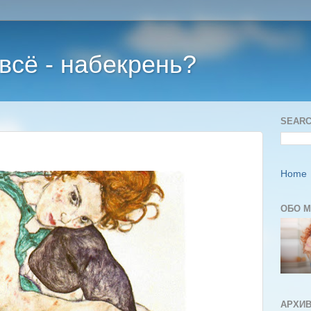
 всё - набекрень?
SEARC
Home
ОБО 
АРХИВ