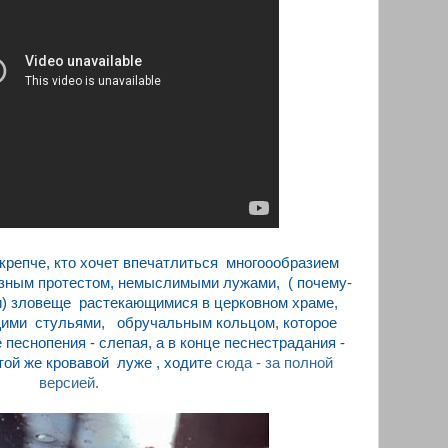
окрепче, кто хочет впечатлиться многоообразием
озным протестом, немыслимыми лужами, ( почему-
и) зловеще растекающимися в церковном храме,
щими стульями, обручальным кольцом, которое
 песнопения - слепая, а в конце песнестрадания -
той же кровавой луже , ходите
сюда - за полной
версией.