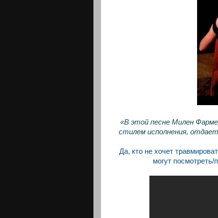
«В этой песне Милен Фарме
стилем исполнения, отдает
Да, кто не хочет травмирова
могут посмотреть/