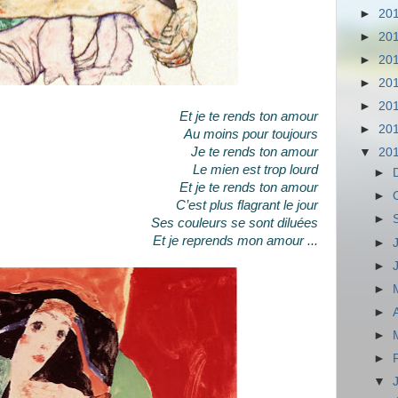
►
20
►
20
►
20
►
20
►
20
Et je te rends ton amour
►
20
Au moins pour toujours
Je te rends ton amour
▼
20
Le mien est trop lourd
►
Et je te rends ton amour
►
C’est plus flagrant le jour
►
Ses couleurs se sont diluées
Et je reprends mon amour ...
►
►
►
►
►
►
▼