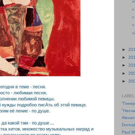
«
«
«
«
«
►
20
►
20
►
20
►
20
►
20
егодня в теме - песня.
осто - любимая песня.
LABEL
олнении любимой певицы.
"Гене
й нужды подробно писАть об этой певице.
"Несча
гим её пение - по душе.
Alexan
- да какой там - по душе ...
Doriva
ятка хитов, множество музыкальных наград и
Paul M