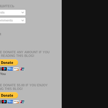
ИШИТЕСЬ
sts
mments
М
м
E DONATE ANY AMOUNT IF YOU
 READING THIS BLOG!
 You
E DONATE $5.00 IF YOU ENJOY
NG THIS BLOG!