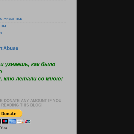
ко живопись
ины
а
t Abuse
и узнаешь, как было
о
, кто летали со мною!
E DONATE ANY AMOUNT IF YOU
 READING THIS BLOG!
 You