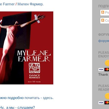
e Farmer
/
Милен Фармер.
ПОДП
Po
Co
ФОРУ
фору
PLEAS
ENJOY
Thank
PLEAS
READI
ожно подробно
почитать
-
здесь.
Ну, а мы - слушаем?