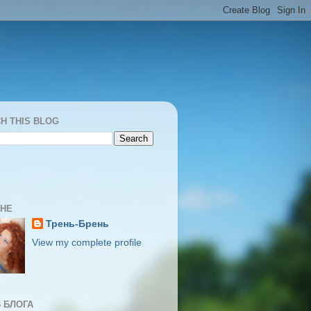
H THIS BLOG
МНЕ
Трень-Брень
View my complete profile
 БЛОГА