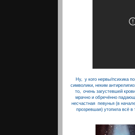
Ну, у кого нервы/психика п
символики, неким антирелиги
то, очень загустевшей кров
мрачно и обречённо падаю
несчастная певунья (в начале
прозревшая) утопила всё в 