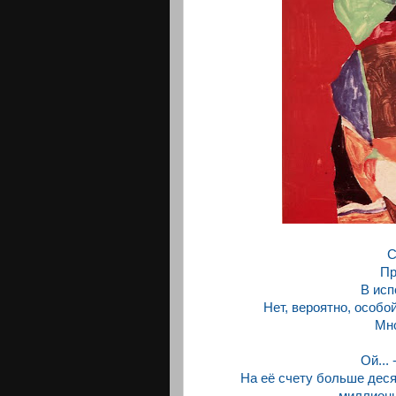
С
Пр
В исп
Нет, вероятно, особо
Мно
Ой... 
На её счету больше дес