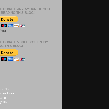
E DONATE ANY AMOUNT IF YOU
 READING THIS BLOG!
 You
E DONATE $5.00 IF YOU ENJOY
NG THIS BLOG!
8-2012
ова Блог |
рава
щены