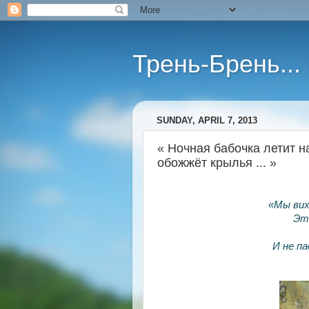
Трень-Брень...
SUNDAY, APRIL 7, 2013
« Ночная бабочка летит на
обожжёт крылья ... »
«Мы вих
Эт
И не п