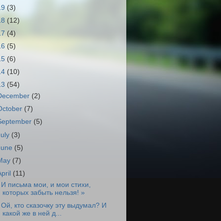
19
(3)
18
(12)
17
(4)
16
(5)
15
(6)
14
(10)
13
(54)
December
(2)
October
(7)
September
(5)
July
(3)
June
(5)
May
(7)
April
(11)
 И письма мои, и мои стихи,
которых забыть нельзя! »
 Ой, кто сказочку эту выдумал? И
какой же в ней д...