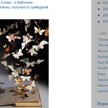
Снова - о бабочках.
►
20
роятно, получится сумбурной.
►
20
►
20
►
20
LABEL
"Гене
"Несча
Alexan
Doriva
Paul M
Vivaldi
бард
барок
Никит
скрипк
Repor