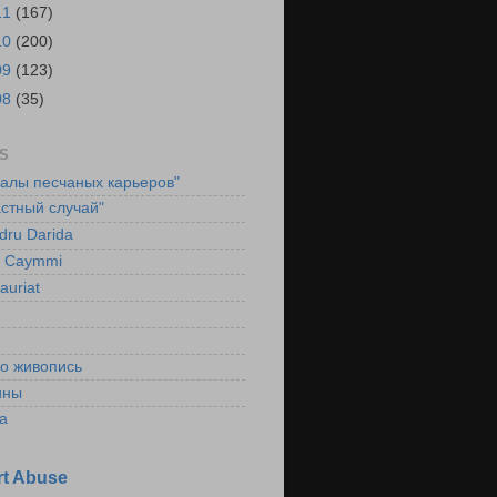
11
(167)
10
(200)
09
(123)
08
(35)
S
ралы песчаных карьеров"
стный случай"
dru Darida
l Caymmi
auriat
ко живопись
ины
а
t Abuse