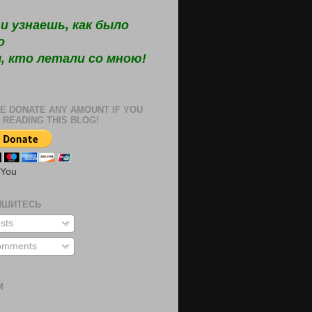
и узнаешь, как было
о
, кто летали со мною!
E DONATE ANY AMOUNT IF YOU
 READING THIS BLOG!
 You
ИШИТЕСЬ
sts
mments
М
м