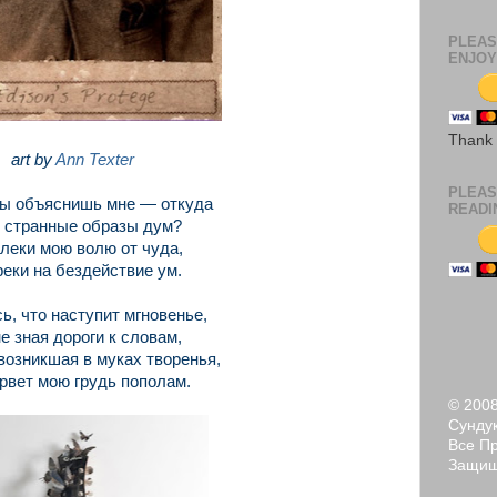
PLEAS
ENJOY
Thank
art by
Ann Texter
PLEAS
ты объяснишь мне — откуда
READI
 странные образы дум?
леки мою волю от чуда,
еки на бездействие ум.
ь, что наступит мгновенье,
не зная дороги к словам,
возникшая в муках творенья,
рвет мою грудь пополам.
© 200
Сундук
Все П
Защи