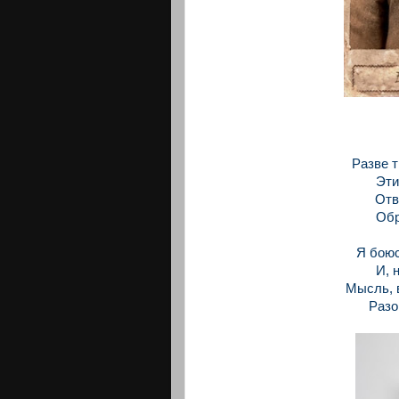
Разве 
Эти
Отв
Обр
Я боюс
И, 
Мысль, 
Разо