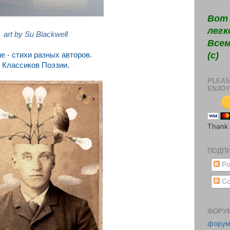
Вот 
легк
art by Su Blackwell
Всем
(c)
е - стихи разных авторов.
Классиков Поэзии.
PLEAS
ENJOY
Thank
ПОДП
Po
Co
ФОРУ
фору