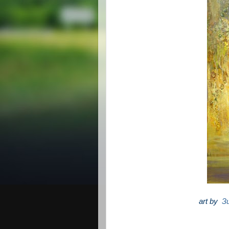
art by
З