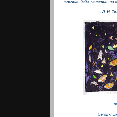
«Ночная бабочка летит на 
--
Л. Н. Т
a
Сегодняшня