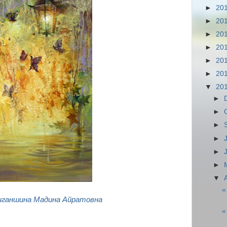
►
20
►
20
►
20
►
20
►
20
►
20
▼
20
►
►
►
►
►
►
▼
«
иганшина Мадина Айратовна
«