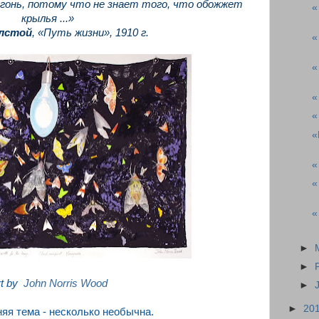
огонь, потому что не знает того, что обожжет
«
крылья ...»
олстой
, «Путь жизни», 1910 г.
«
«
«
«
«
«
«
«
►
►
rt by
John Norris Wood
►
►
20
я тема - несколько необычна.