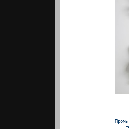
Промыш
У