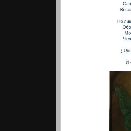
Сло
Весе
Но лиш
Обо
Мо
Что
( 195
И 