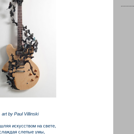
--------
art by Paul Villinski
ляя искусством на свете,
слаждая слепые умы,