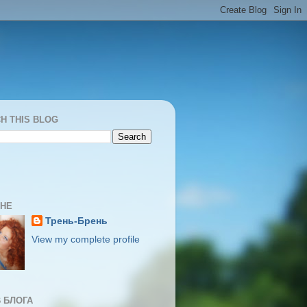
H THIS BLOG
МНЕ
Трень-Брень
View my complete profile
 БЛОГА