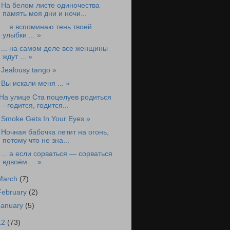
 На белом листе одиночества
память моя дни и ночи...
 ... я вспоминаю тень твоей
улыбки ... »
 ... на самом деле все женщины
ждут ... »
 Jealousy tango »
 Вы искали меня ... »
На улице Ста поцелуев родиться
- годится, годится...
 Smoke Gets In Your Eyes »
 Ночная бабочка летит на огонь,
потому что не зна...
 ... а если сорваться — сорваться
вдвоём ... »
March
(7)
February
(2)
January
(5)
12
(73)