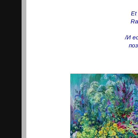
Et
Ra
/И е
поз