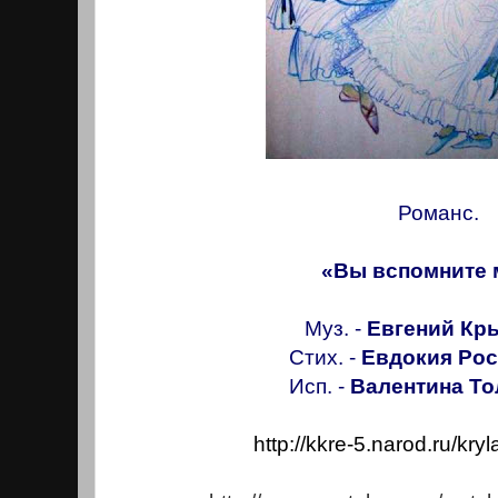
Романс.
«Вы вспомните 
Муз. -
Евгений Кр
Стих. -
Евдокия Рос
Исп. -
Валентина То
http://kkre-5.narod.ru/kr