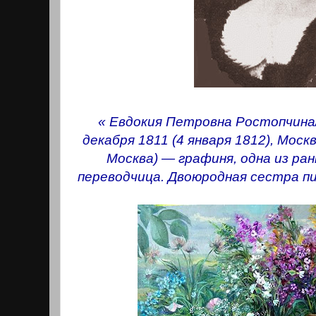
« Евдокия Петровна Ростопчина/
декабря 1811 (4 января 1812), Москв
Москва) — графиня, одна из ран
переводчица. Двоюродная сестра п