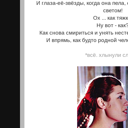
И глаза-её-звёзды, когда она пела
светом!
Ох ... как тяжк
Ну вот - как
Как снова смириться и унять нес
И впрямь, как будто родной чел
*всё. хлынули с