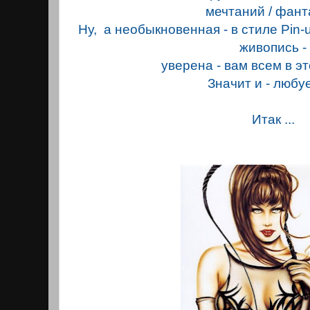
мечтаний / фант
Ну, а необыкновенная - в стиле Pin-u
живопись -
уверена - вам всем в э
Значит и - любу
Итак ...