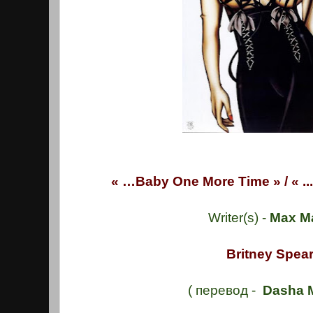
« …Baby One More Time » / « ..
Writer(s) -
Max Ma
Britney Spear
( перевод -
Dasha 