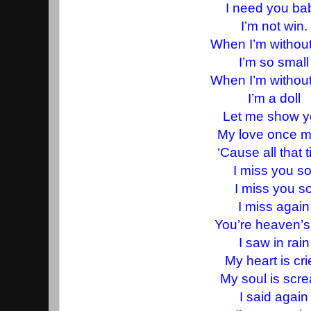
I need you ba
I’m not win.
When I’m withou
I’m so small
When I’m withou
I’m a doll
Let me show 
My love once 
‘Cause all that 
I miss you so
I miss you s
I miss again
You’re heaven’s 
I saw in rain
My heart is cr
My soul is scr
I said again