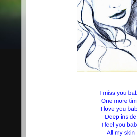
I miss you ba
One more ti
I love you ba
Deep inside
I feel you ba
All my skin