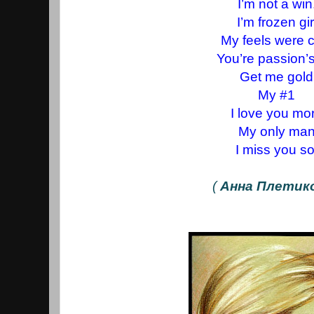
I’m not a win
I’m frozen gir
My feels were 
You’re passion’s
Get me gold
My #1
I love you mo
My only ma
I miss you so
(
Анна Плетик