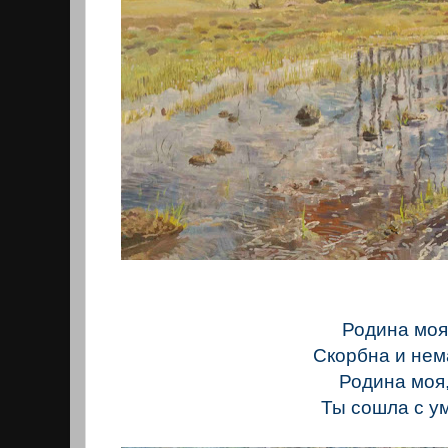
Родина моя
Скорбна и не
Родина моя
Ты сошла с у