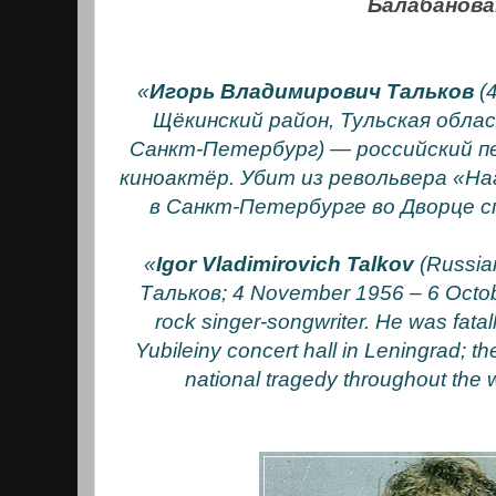
Балабанова.
«
Игорь Владимирович Тальков
(
Щёкинский район, Тульская обла
Санкт-Петербург) — российский пе
киноактёр. Убит из револьвера «На
в Санкт-Петербурге во Дворце 
«
Igor Vladimirovich Talkov
(Russia
Тальков; 4 November 1956 – 6 Octob
rock singer-songwriter. He was fatal
Yubileiny concert hall in Leningrad; t
national tragedy throughout the 