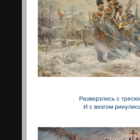
Разверзлись с треск
И с визгом ринулись