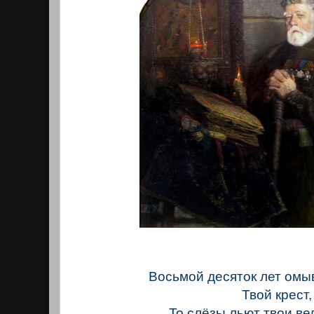
Восьмой десяток лет омы
Твой крест,
То слёзы льют твои в