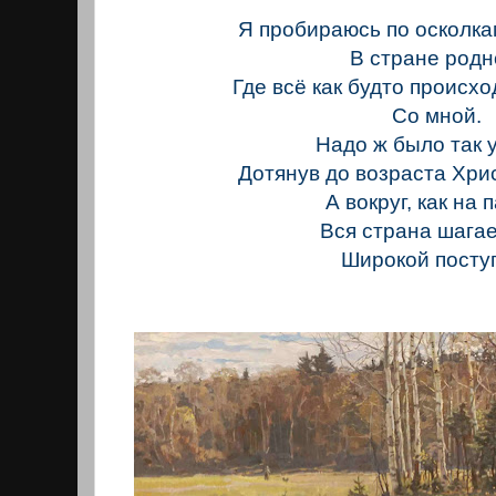
Я пробираюсь по осколка
В стране родн
Где всё как будто происхо
Со мной.
Надо ж было так у
Дотянув до возраста Хри
А вокруг, как на 
Вся страна шагае
Широкой посту