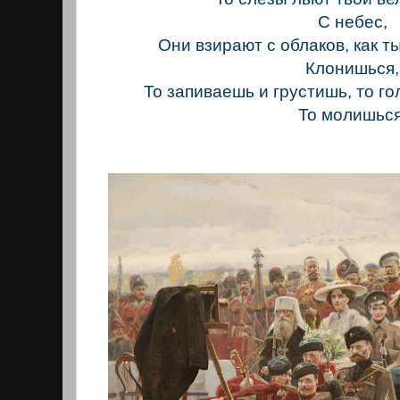
С небес,
Они взирают с облаков, как т
Клонишься,
То запиваешь и грустишь, то г
То молишься