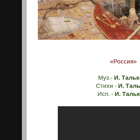
«Россия»
Муз.-
И. Тальк
Стихи -
И. Таль
Исп. -
И. Таль