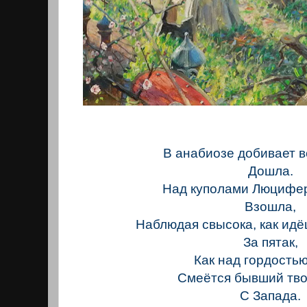
В анабиозе добивает в
Дошла.
Над куполами Люцифер
Взошла,
Наблюдая свысока, как идё
За пятак,
Как над гордость
Смеётся бывший тво
С Запада.