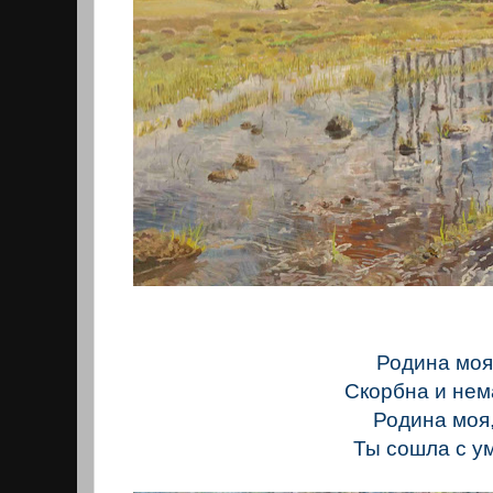
Родина моя
Скорбна и не
Родина моя
Ты сошла с у