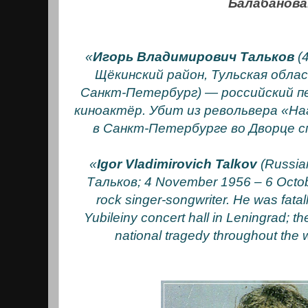
Балабанова.
«
Игорь Владимирович Тальков
(
Щёкинский район, Тульская обла
Санкт-Петербург) — российский пе
киноактёр. Убит из револьвера «На
в Санкт-Петербурге во Дворце 
«
Igor Vladimirovich Talkov
(Russia
Тальков; 4 November 1956 – 6 Octob
rock singer-songwriter. He was fatal
Yubileiny concert hall in Leningrad; t
national tragedy throughout the 