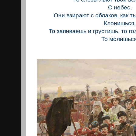
С небес,
Они взирают с облаков, как т
Клонишься,
То запиваешь и грустишь, то г
То молишься