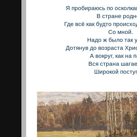
Я пробираюсь по осколка
В стране родн
Где всё как будто происхо
Со мной.
Надо ж было так у
Дотянув до возраста Хри
А вокруг, как на 
Вся страна шагае
Широкой посту