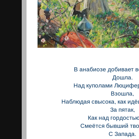
В анабиозе добивает в
Дошла.
Над куполами Люцифер
Взошла,
Наблюдая свысока, как идё
За пятак,
Как над гордость
Смеётся бывший тво
С Запада.