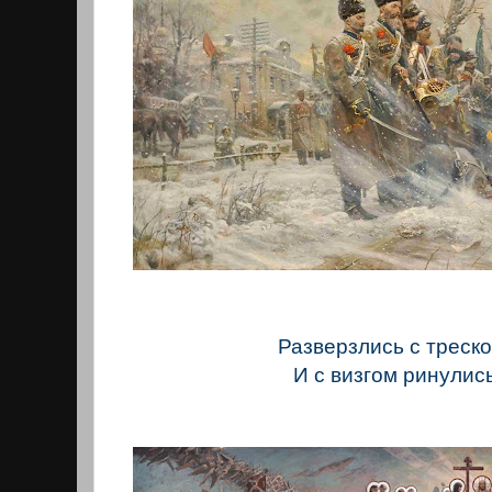
Разверзлись с треск
И с визгом ринулись