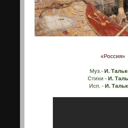
«Россия»
Муз.-
И. Тальк
Стихи -
И. Таль
Исп. -
И. Таль