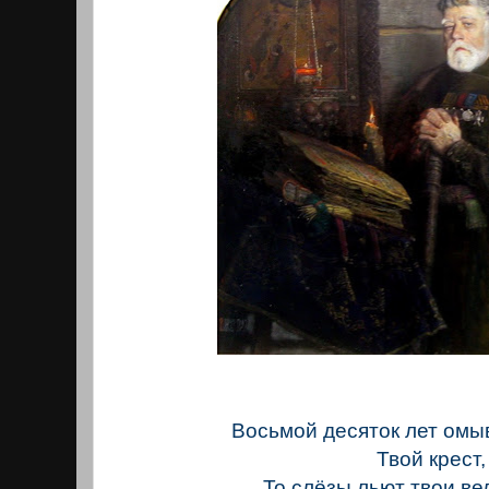
Восьмой десяток лет омы
Твой крест,
То слёзы льют твои в