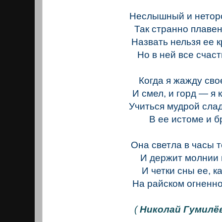
Неслышный и нетор
Так странно плавен
Назвать нельзя ее к
Но в ней все счаст
Когда я жажду св
И смел, и горд — я 
Учиться мудрой сла
В ее истоме и б
Она светла в часы 
И держит молнии 
И четки сны ее, к
На райском огненно
(
Николай Гумилёв