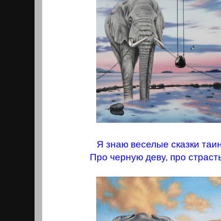
Я знаю веселые сказки таи
Про черную деву, про страст