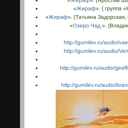
«
Жираф
». (Ярослав Ш
«
Жираф
». ( группа 
«
Жираф
». (Татьяна Задорская
«
Озеро Чад
». (Влади
http://gumilev.ru/audio/
vae
http://gumilev.ru/audio/
Ven
http://gumilev.ru/audio/
gira
http://gumilev.ru/audio/
bran