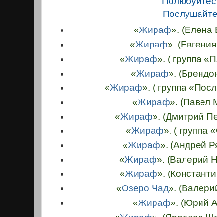
Полюбуйтес
Послушайте
«
Жираф
». (
Елена
«
Жираф
». (Евгения
«
Жираф
». ( группа 
«
Жираф
». (Брендо
«
Жираф
». ( группа «По
«
Жираф
». (Павел
«
Жираф
». (Дмитрий П
«
Жираф
». ( группа 
«
Жираф
». (Андрей 
«
Жираф
». (Валерий 
«
Жираф
». (Констант
«
Озеро Чад
». (Валери
«
Жираф
». (Юрий 