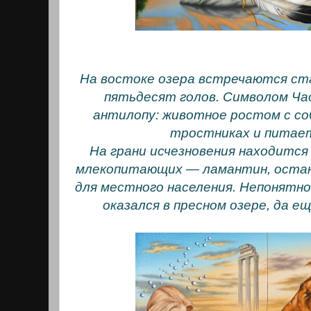
На востоке озера встречаются ста
пятьдесят голов. Символом Ч
антилопу: животное ростом с со
тростниках и питае
На грани исчезновения находится
млекопитающих — ламантин, оста
для местного населения. Непонятно
оказался в пресном озере, да е