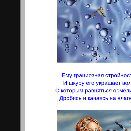
Ему грациозная стройност
И шкуру его украшает во
С которым равняться осмели
Дробясь и качаясь на влаг