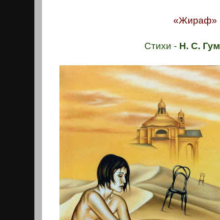
«Жираф»
Стихи -
Н. С. Гу