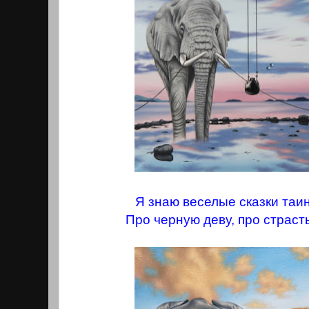
Я знаю веселые сказки таи
Про черную деву, про страст