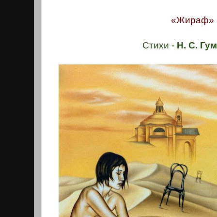
«Жираф»
Стихи -
Н. С. Гу