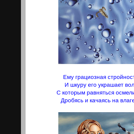
Ему грациозная стройност
И шкуру его украшает во
С которым равняться осмели
Дробясь и качаясь на влаг