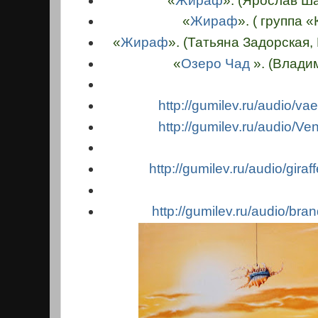
«
Жираф
». (Ярослав Ш
«
Жираф
». ( группа 
«
Жираф
». (Татьяна Задорская
«
Озеро Чад
». (Влади
http://gumilev.ru/audio/
vae
http://gumilev.ru/audio/
Ven
http://gumilev.ru/audio/
gira
http://gumilev.ru/audio/
bran