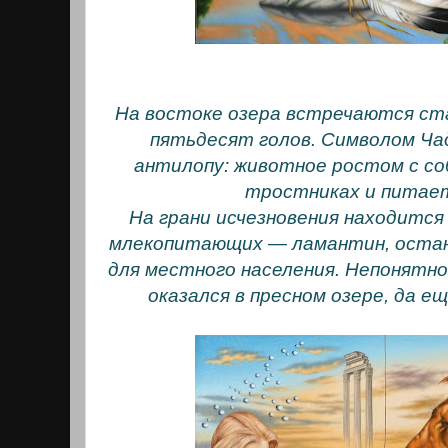
На востоке озера встречаются ста
пятьдесят голов. Символом Ч
антилопу: животное ростом с со
тростниках и питае
На грани исчезновения находится
млекопитающих — ламантин, оста
для местного населения. Непонятно
оказался в пресном озере, да е