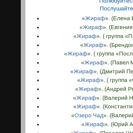
Полюбуйтес
Послушайте
«
Жираф
». (
Елена
«
Жираф
». (Евгения
«
Жираф
». ( группа 
«
Жираф
». (Брендо
«
Жираф
». ( группа «По
«
Жираф
». (Павел
«
Жираф
». (Дмитрий П
«
Жираф
». ( группа 
«
Жираф
». (Андрей 
«
Жираф
». (Валерий 
«
Жираф
». (Констант
«
Озеро Чад
». (Валери
«
Жираф
». (Юрий 