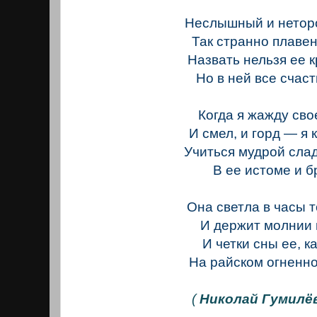
Неслышный и нетор
Так странно плавен
Назвать нельзя ее к
Но в ней все счаст
Когда я жажду св
И смел, и горд — я 
Учиться мудрой сла
В ее истоме и б
Она светла в часы 
И держит молнии 
И четки сны ее, к
На райском огненно
(
Николай Гумилёв