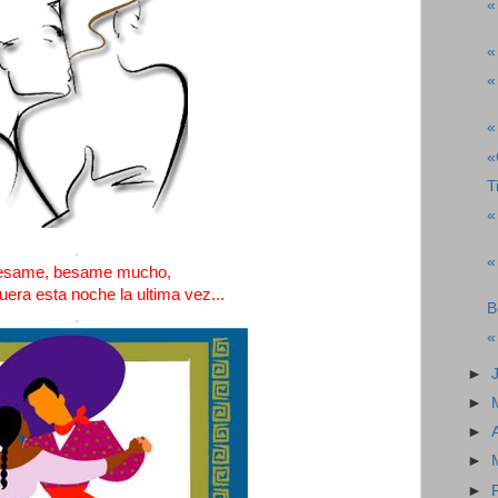
«
«
«
«
«
T
«
.
«
esame, besame mucho,
uera esta noche la ultima vez...
B
.
«
►
►
►
►
►