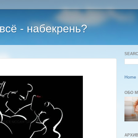
 всё - набекрень?
SEARC
Home
ОБО 
АРХИВ