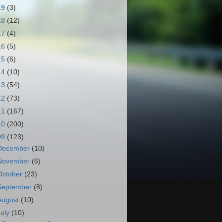
19
(3)
18
(12)
17
(4)
16
(5)
15
(6)
14
(10)
13
(54)
12
(73)
11
(167)
10
(200)
09
(123)
December
(10)
November
(6)
October
(23)
September
(8)
August
(10)
July
(10)