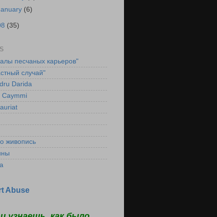
January
(6)
08
(35)
S
ралы песчаных карьеров"
стный случай"
dru Darida
l Caymmi
auriat
ко живопись
ины
а
t Abuse
и узнаешь, как было