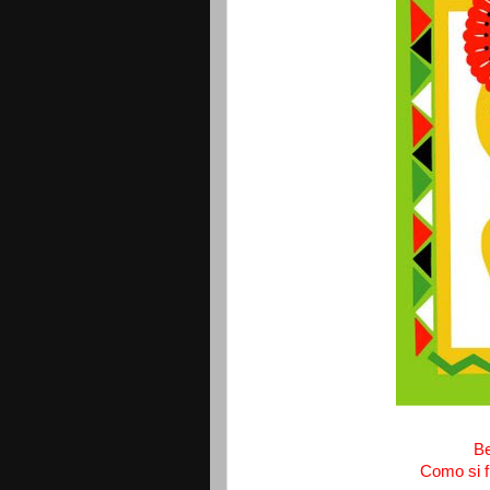
B
Como si f