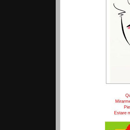
Qu
Mirarme 
Pie
Estare m