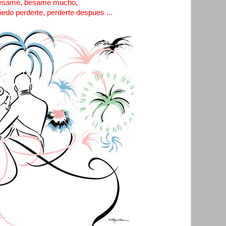
esame, besame mucho,
edo perderte, perderte despues ...
.