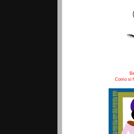
B
Como si f