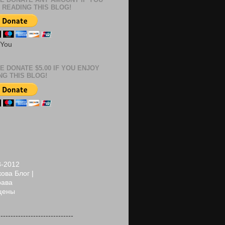
 READING THIS BLOG!
 You
E DONATE $5.00 IF YOU ENJOY
NG THIS BLOG!
8-2012
ова Блог |
рава
щены
------------------------------