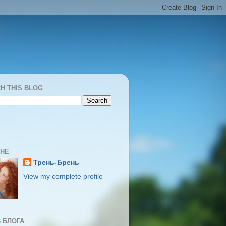
H THIS BLOG
МНЕ
Трень-Брень
View my complete profile
 БЛОГА