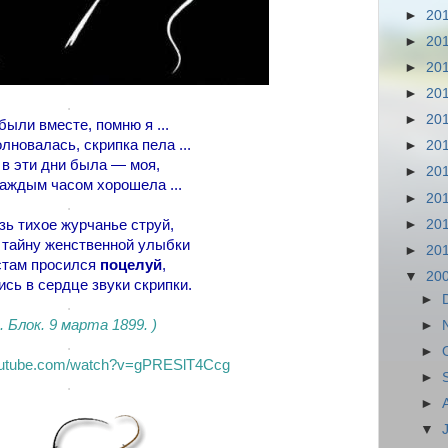
►
20
►
20
►
20
►
20
.
►
20
ыли вместе, помню я ...
лновалась, скрипка пела ...
►
20
 в эти дни была — моя,
►
20
каждым часом хорошела ...
►
20
.
►
20
зь тихое журчанье струй,
 тайну женственной улыбки
►
20
стам просился
поцелуй
,
▼
20
сь в сердце звуки скрипки.
►
.
А. Блок. 9 марта 1899. )
►
.
►
youtube.com/watch?v=gPRESlT4Ccg
►
.
►
▼