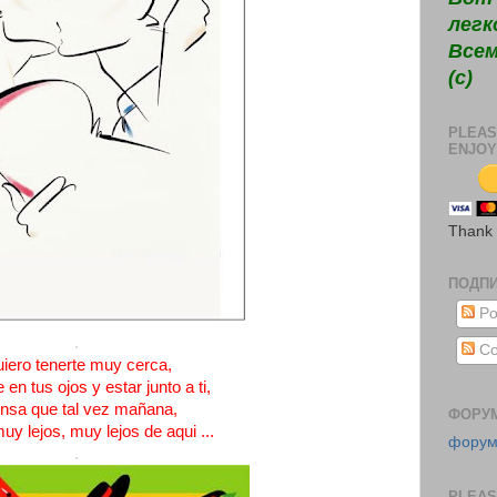
легк
Всем
(c)
PLEAS
ENJOY
Thank
ПОДП
Po
.
Co
iero tenerte muy cerca,
en tus ojos y estar junto a ti,
nsa que tal vez mañana,
ФОРУ
uy lejos, muy lejos de aqui ...
фору
.
PLEAS