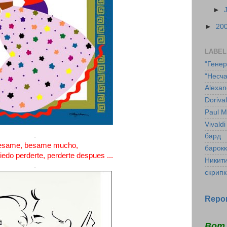
►
►
20
LABEL
"Гене
"Несча
Alexan
Doriva
Paul M
Vivaldi
.
бард
esame, besame mucho,
барок
edo perderte, perderte despues ...
Никит
.
скрипк
Repor
Вот 