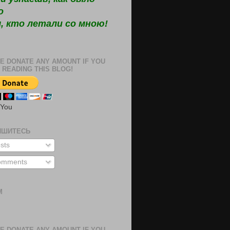
о
, кто летали со мною!
E DONATE ANY AMOUNT IF YOU
 READING THIS BLOG!
 You
ИШИТЕСЬ
sts
mments
М
м
E DONATE ANY AMOUNT IF YOU