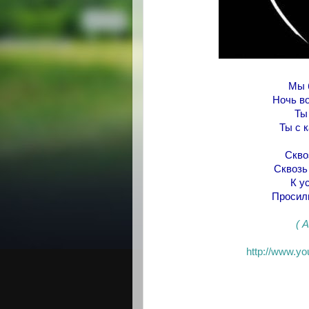
Мы б
Ночь во
Ты
Ты с 
Скво
Сквозь
К у
Просили
( 
http://www.