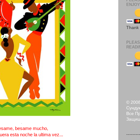
ENJOY
Thank
PLEAS
READI
© 200
Сундук
Все П
Защи
.
esame, besame mucho,
--------
uera esta noche la ultima vez...