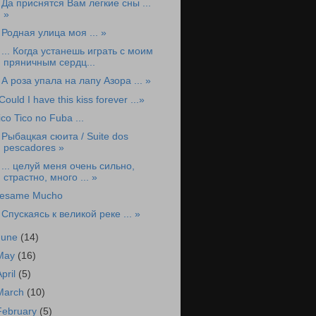
 Да приснятся Вам легкие сны ...
»
 Родная улица моя ... »
 ... Когда устанешь играть с моим
пряничным сердц...
 А роза упала на лапу Азора ... »
Could I have this kiss forever ...»
ico Tico no Fuba ...
 Рыбацкая сюита / Suitе dоs
pеsсаdоrеs »
 ... целуй меня очень сильно,
страстно, много ... »
esame Mucho
 Спускаясь к великой реке ... »
June
(14)
May
(16)
April
(5)
March
(10)
February
(5)