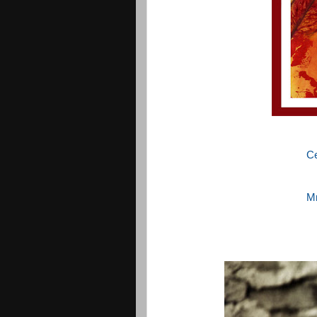
Се
Мн