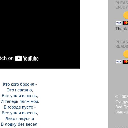
PLEAS
ENJOY
Thank
PLEAS
READI
Кто кого бросил -
Это неважно,
Все ушли в осень,
© 200
И теперь пляж мой.
Сундук
В городе пусто -
Все П
Защи
Все ушли в осень,
Лихо сажусь я
В лодку без весел.
--------