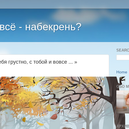
 всё - набекрень?
SEARC
бя грустно, с тобой и вовсе ... »
Home
ОБО 
АРХИВ