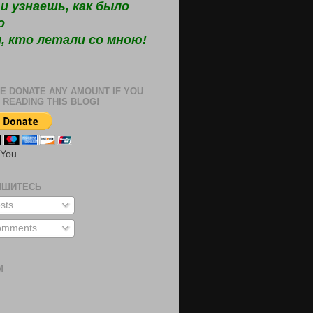
и узнаешь, как было
о
, кто летали со мною!
E DONATE ANY AMOUNT IF YOU
 READING THIS BLOG!
 You
ИШИТЕСЬ
sts
mments
М
м