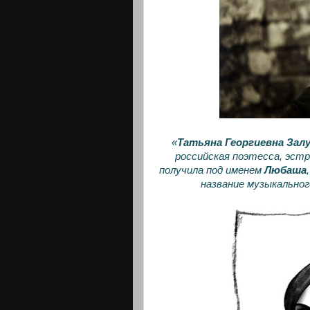
«
Татьяна Георгиевна Зал
российская поэтесса, эстр
получила под именем
Любаша
название музыкальног