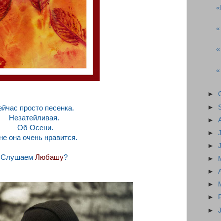
«
«
«
«
►
►
йчас просто песенка.
Незатейливая.
►
Об Осени.
►
е она очень нравится.
►
Слушаем
Любашу
?
►
►
►
►
►