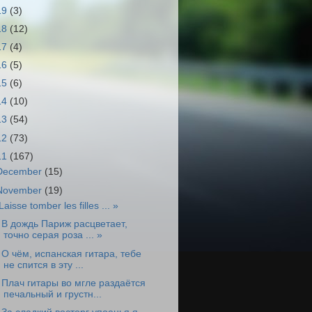
19
(3)
18
(12)
17
(4)
16
(5)
15
(6)
14
(10)
13
(54)
12
(73)
11
(167)
December
(15)
November
(19)
Laisse tomber les filles ... »
 В дождь Париж расцветает,
точно серая роза ... »
 О чём, испанская гитара, тебе
не спится в эту ...
 Плач гитары во мгле раздаётся
печальный и грустн...