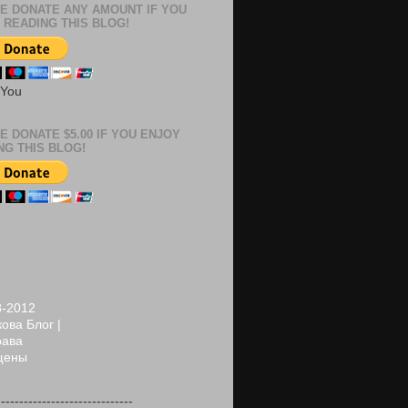
E DONATE ANY AMOUNT IF YOU
 READING THIS BLOG!
 You
E DONATE $5.00 IF YOU ENJOY
NG THIS BLOG!
8-2012
ова Блог |
рава
щены
------------------------------