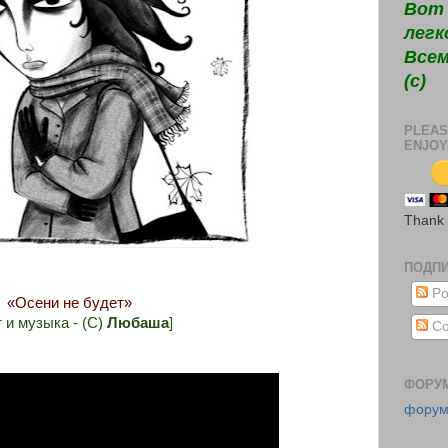
Вот 
легк
Всем
(c)
PLEAS
ENJOY
Thank
ПОДП
Po
«Осени не будет»
т и музыка - (С)
Любаша
]
Co
ФОРУ
фору