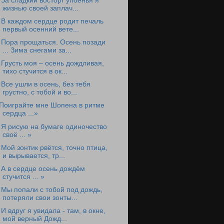
 За сладкий восторг упоенья я
жизнью своей заплач...
 В каждом сердце родит печаль
первый осенний вете...
 Пора прощаться. Осень позади
... Зима снегами за...
 Грусть моя – осень дождливая,
тихо стучится в ок...
 Все ушли в осень, без тебя
грустно, с тобой и во...
Поиграйте мне Шопена в ритме
сердца ...»
 Я рисую на бумаге одиночество
своё ... »
 Мой зонтик рвётся, точно птица,
и вырывается, тр...
 А в сердце осень дождём
стучится ... »
 Мы попали с тобой под дождь,
потеряли свои зонты...
 И вдруг я увидала - там, в окне,
мой верный Дожд...