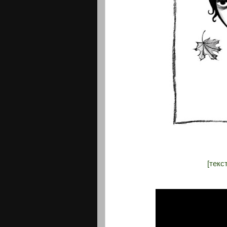
[текс