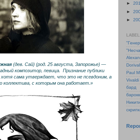
►
20
►
20
►
20
LABEL
"Гене
"Несча
Alexan
ужная
(дев. Сай) (род. 25 августа, Запорожье) —
Doriva
адный композитор, певица. Признание публики
Paul M
, хотя сама утверждает, что это не псевдоним, а
Vivaldi
о коллектива, с которым она работает.»
бард
барок
Никит
скрипк
Repor