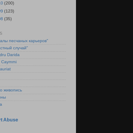
10
(200)
09
(123)
08
(35)
S
ралы песчаных карьеров"
стный случай"
dru Darida
l Caymmi
auriat
ко живопись
ины
а
t Abuse