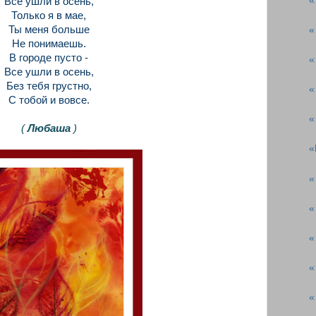
«
Все ушли в осень,
Только я в мае,
Ты меня больше
«
Не понимаешь.
В городе пусто -
«
Все ушли в осень,
Без тебя грустно,
«
С тобой и вовсе.
«
(
Любаша
)
«
«
«
«
«
«