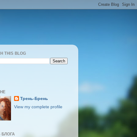
H THIS BLOG
МНЕ
Трень-Брень
View my complete profile
 БЛОГА