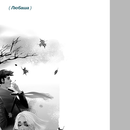
(
Любаша
)