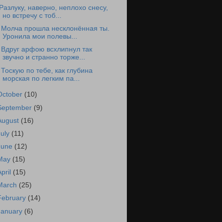
Разлуку, наверно, неплохо снесу,
но встречу с тоб...
 Молча прошла несклонённая ты.
Уронила мои полевы...
 Вдруг арфою всхлипнул так
звучно и странно торже...
 Тоскую по тебе, как глубина
морская по легким па...
October
(10)
September
(9)
August
(16)
July
(11)
June
(12)
May
(15)
April
(15)
March
(25)
February
(14)
January
(6)