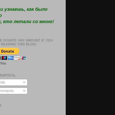
и узнаешь, как было
о
, кто летали со мною!
E DONATE ANY AMOUNT IF YOU
 READING THIS BLOG!
 You
ИШИТЕСЬ
sts
mments
М
м