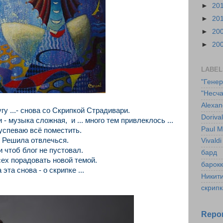
►
20
►
20
►
20
►
20
LABEL
"Гене
"Несча
Alexan
гу ...- снова со Cкрипкой Страдивари.
Doriva
и - музыка сложная, и ... много тем привлеклось ...
Paul M
успеваю всё поместить.
Решила отвлeчься.
Vivaldi
и чтоб блог не пустовал.
бард
сех порадовать новой темой.
барок
 эта снова - о скрипке ...
Никит
скрипк
Repor