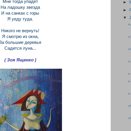
Мне тогда упадет
►
На ладошку звезда
►
И на санках с горы
▼
Я уеду туда.
«
Никого не вернуть!
Я смотрю из окна,
«
За большие деревья
Садится луна...
«
( Зоя Ященко )
«
«
«
«
«
«