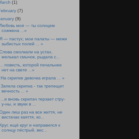
March
(1)
February
(7)
January
(9)
Любовь моя — ты солнцем
сожжена ...»
Я — пастух; мои палаты — межи
зыбистых полей ... »
Слова смолкали на устах,
мелькал смычок, рыдала с...
... повесть, которой печальнее
нет на свете ...»
 На скрипке девочка играла ... »
 Запела скрипка - так трепещет
вечность ... »
 ...и вновь скрипач терзает стру-
у-ны, и звуки в ...
Один лиш раз на все життя, не
вистачає каяття, ко...
Круг, ещё круг и направился к
солнцу пёстрый, вес...