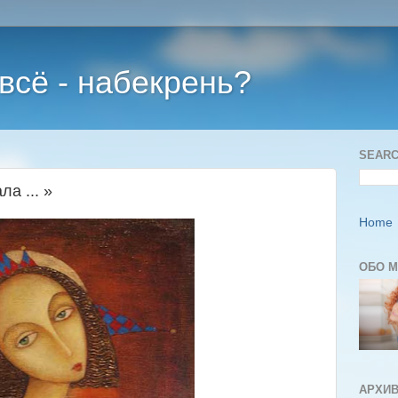
 всё - набекрень?
SEARC
а ... »
Home
ОБО 
АРХИВ