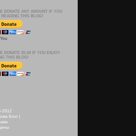
E DONATE ANY AMOUNT IF YOU
 READING THIS BLOG!
 You
E DONATE $5.00 IF YOU ENJOY
NG THIS BLOG!
8-2012
ова Блог |
рава
щены