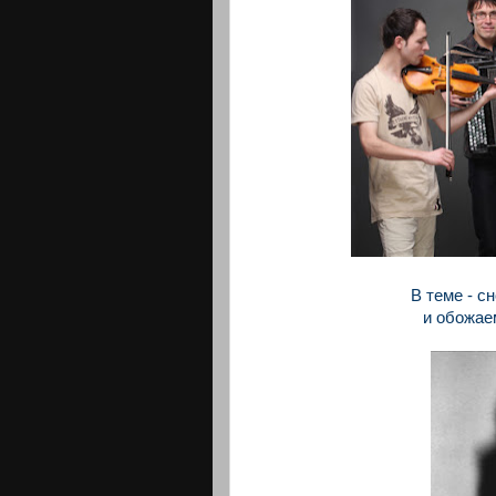
В теме - с
и обожае