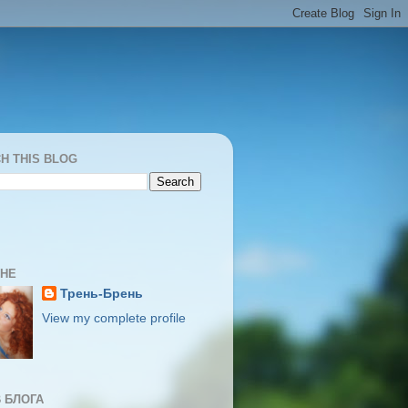
H THIS BLOG
МНЕ
Трень-Брень
View my complete profile
 БЛОГА