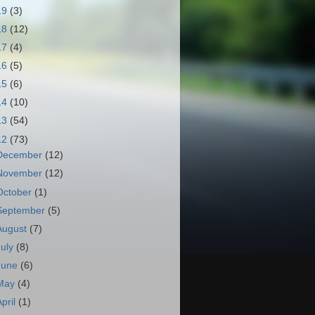
19
(3)
18
(12)
17
(4)
16
(5)
15
(6)
14
(10)
13
(54)
12
(73)
December
(12)
November
(12)
October
(1)
September
(5)
August
(7)
July
(8)
June
(6)
May
(4)
April
(1)