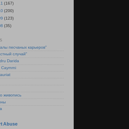
11
(167)
10
(200)
09
(123)
08
(35)
S
ралы песчаных карьеров"
стный случай"
dru Darida
l Caymmi
auriat
ко живопись
ины
а
t Abuse