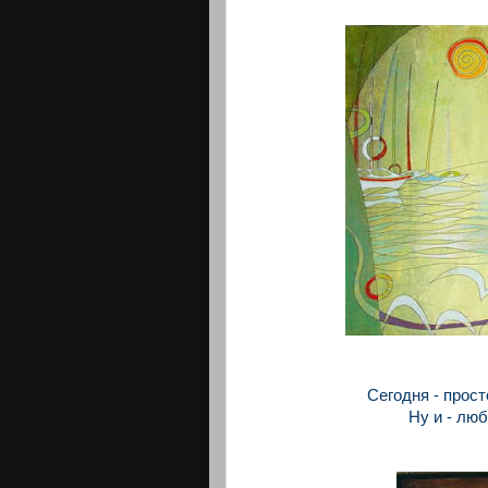
Сегодня - прост
Ну и - лю