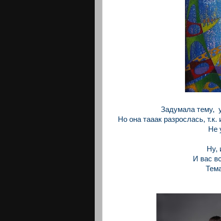
Задумала тему, у
Но она тааак разрослась, т.к. 
Не 
Ну, 
И вас в
Тема