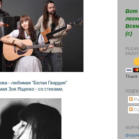
Вот 
легк
Всем
(c)
PLEAS
ENJOY
Thank
нова - любимая "Белая Гвардия"
мая Зоя Ященко - со стихами.
ПОДП
Po
Co
ФОРУ
фору