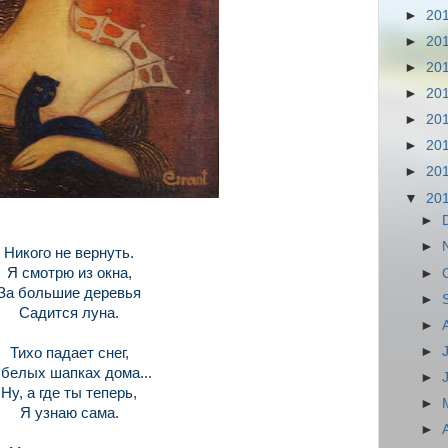
►
20
►
20
►
20
►
20
►
20
►
20
►
20
▼
20
►
►
Никого не вернуть.
Я смотрю из окна,
►
За большие деревья
►
Садится луна.
►
►
Тихо падает снег,
 белых шапках дома...
►
Ну, а где ты теперь,
►
Я узнаю сама.
►