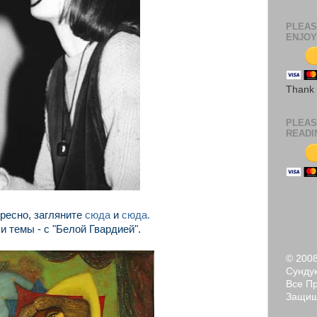
PLEAS
ENJOY
Thank
PLEAS
READI
ресно, загляните
сюда
и
сюда.
 темы - с "Белой Гвардией".
© 200
Сундук
Все П
Защи