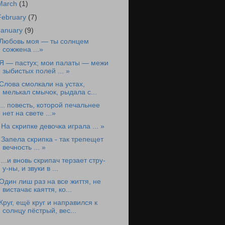
March
(1)
February
(7)
January
(9)
Любовь моя — ты солнцем
сожжена ...»
Я — пастух; мои палаты — межи
зыбистых полей ... »
Слова смолкали на устах,
мелькал смычок, рыдала с...
... повесть, которой печальнее
нет на свете ...»
 На скрипке девочка играла ... »
 Запела скрипка - так трепещет
вечность ... »
 ...и вновь скрипач терзает стру-
у-ны, и звуки в ...
Один лиш раз на все життя, не
вистачає каяття, ко...
Круг, ещё круг и направился к
солнцу пёстрый, вес...