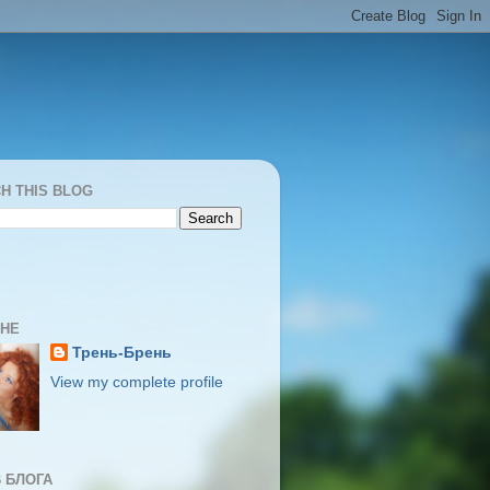
H THIS BLOG
МНЕ
Трень-Брень
View my complete profile
 БЛОГА