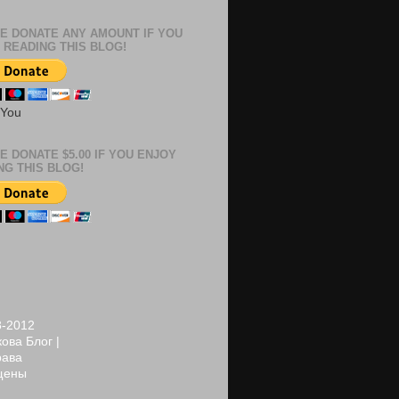
E DONATE ANY AMOUNT IF YOU
 READING THIS BLOG!
 You
E DONATE $5.00 IF YOU ENJOY
NG THIS BLOG!
8-2012
ова Блог |
рава
щены