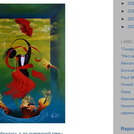
►
20
►
20
►
20
►
20
LABEL
"Гене
"Несча
Alexan
Doriva
Paul M
Vivaldi
бард
барок
Никит
скрипк
Repor
обралась я до очередной темы.