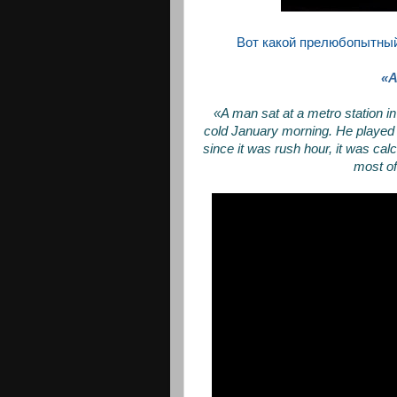
Вот какой прелюбопытный
«A 
«A man sat at a metro station in
cold January morning. He played s
since it was rush hour, it was cal
most of