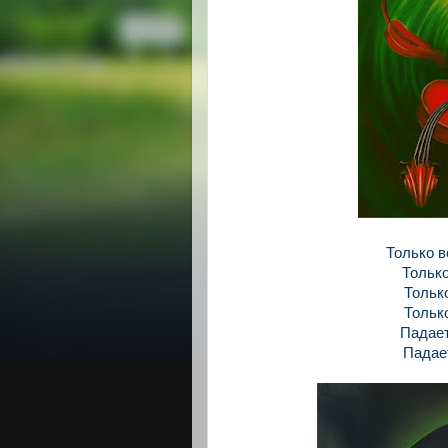
Только в
Только
Только
Только
Падает
Падает