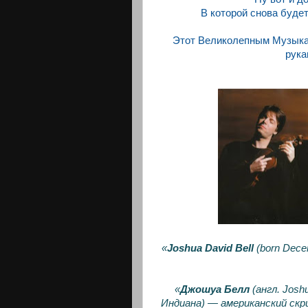
В которой снова буде
Этот Великолепным Музыкант
рука
«
Joshua David Bell
(born Dece
«
Джошуа Белл
(англ. Josh
Индиана) — американский скр