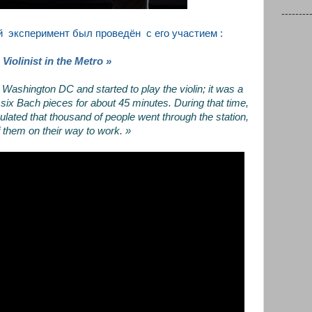
--------
 эксперимент был проведён с его участием :
Violinist in the Metro »
 Washington DC and started to play the violin; it was a
ix Bach pieces for about 45 minutes. During that time,
culated that thousand of people went through the station,
 them on their way to work. »