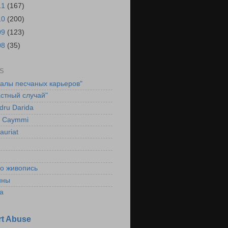
11
(167)
10
(200)
09
(123)
08
(35)
S
ралы песчаных карьеров"
стный случай"
dru Darida
l Caymmi
auriat
ко живопись
ины
а
t Abuse