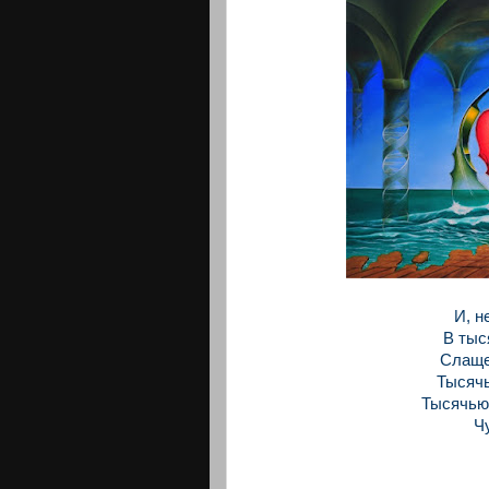
И, н
В тыс
Слаще 
Тысячь
Тысячью 
Ч