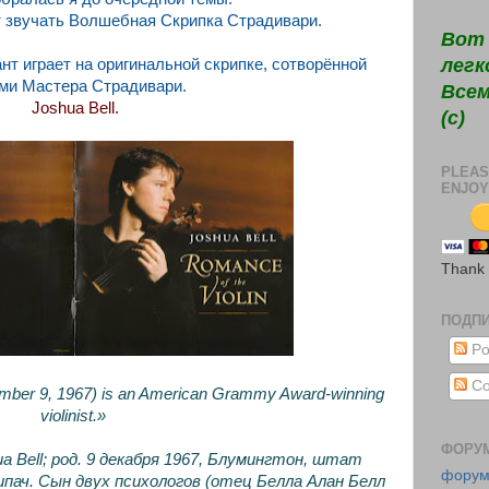
т звучать Волшебная Скрипка Страдивари.
Вот 
легк
 играет на оригинальной скрипке, сотворённой
ми Мастера Страдивари.
Всем
Joshua Bell.
(c)
PLEAS
ENJOY
Thank
ПОДП
Po
Co
mber 9, 1967) is an American Grammy Award-winning
violinist.»
ФОРУ
ua Bell; род. 9 декабря 1967, Блумингтон, штат
фору
ипач. Сын двух психологов (отец Белла Алан Белл