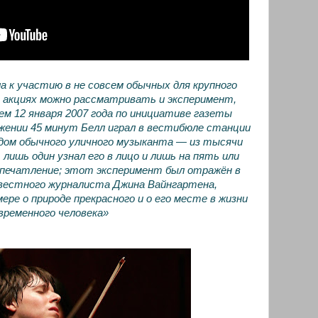
а к участию в не совсем обычных для крупного
 акциях можно рассматривать и эксперимент,
ем 12 января 2007 года по инициативе газеты
жении 45 минут Белл играл в вестибюле станции
дом обычного уличного музыканта — из тысячи
 лишь один узнал его в лицо и лишь на пять или
впечатление; этот эксперимент был отражён в
звестного журналиста Джина Вайнгартена,
ре о природе прекрасного и о его месте в жизни
временного человека»