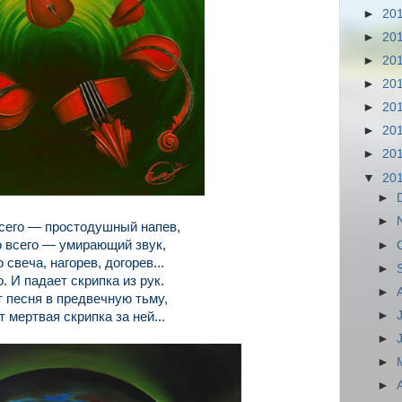
►
20
►
20
►
20
►
20
►
20
►
20
►
20
▼
20
►
►
сего — простодушный напев,
 всего — умирающий звук,
►
 свеча, нагорев, догорев...
►
. И падает скрипка из рук.
►
 песня в предвечную тьму,
►
 мертвая скрипка за ней...
►
►
►