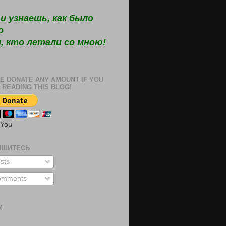
и узнаешь, как было
о
, кто летали со мною!
E DONATE ANY AMOUNT IF YOU
 READING THIS BLOG!
 You
ИШИТЕСЬ
sts
mments
М
м