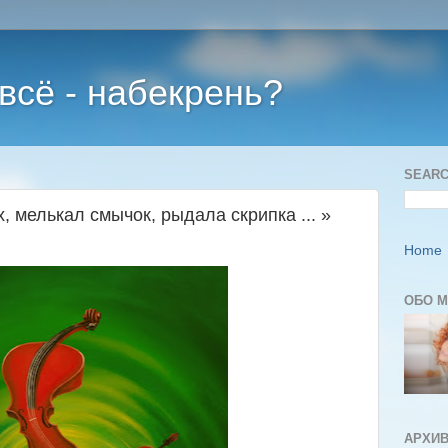
 всё - набекрень?
SEARC
, мелькал смычок, рыдала скрипка ... »
Home
ОБО 
АРХИВ