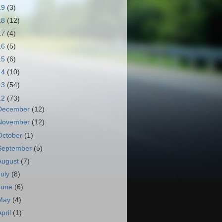
19
(3)
18
(12)
17
(4)
16
(5)
15
(6)
14
(10)
13
(54)
12
(73)
December
(12)
November
(12)
October
(1)
September
(5)
August
(7)
July
(8)
June
(6)
May
(4)
April
(1)