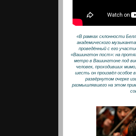
«В рамках склонности Белл
академического музыканта
проведённый с его участи
«Вашингтон пост»: на протя
метро в Вашингтоне под ви
человек, проходивших мимо,
шесть он произвёл особое 
развёрнутом очерке и
размышлявшего на этом приме
со