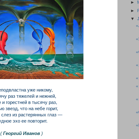
►
►
▼
«
«
«
«
«
«
еподвластна уже никому,
ячу раз тяжелей и нежней,
«
и горестней в тысячу раз,
ю звезд, что на небе горит,
«
слез из растерянных глаз —
удное эхо ее повторит.
«
(
Георгий Иванов
)