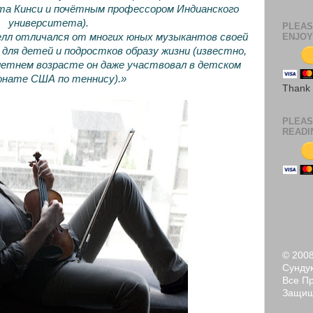
а Кинси и почётным профессором Индианского
университета).
PLEAS
ENJOY
елл отличался от многих юных музыкантов своей
для детей и подростков образу жизни (известно,
летнем возрасте он даже участвовал в детском
онате США по теннису).»
Thank
PLEAS
READI
© 200
Сундук
Все П
Защи