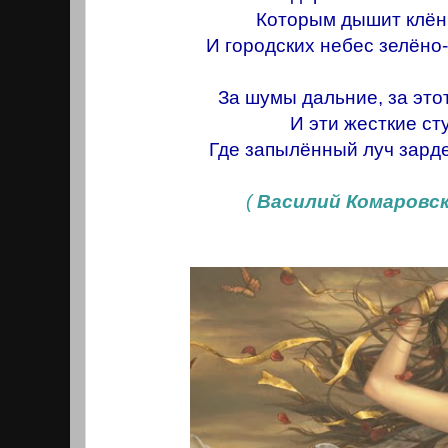
Которым дышит клён
И городских небес зелёно
За шумы дальние, за этот
И эти жесткие ст
Где запылённый луч зарде
(
Василий Комаровс