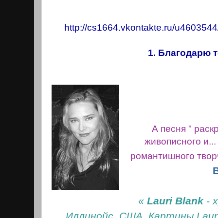
http://cs1664.vkontakte.ru/u46035
1. Благодарю т
А песня " рас
живописного и...
романтишного тво
«
Lauri Blank
- 
Иллинойс, США. Картины Laur