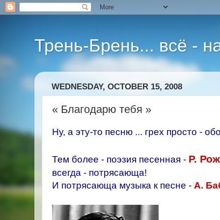
Трень-Брень... всё - 
WEDNESDAY, OCTOBER 15, 2008
« Благодарю тебя »
Ну, а эту-то песню ... грех просто - 
Р. Ро
Тем более - поэзия песенная -
всегда - потрясающа!
И потрясающа музыка к песне -
A. Б