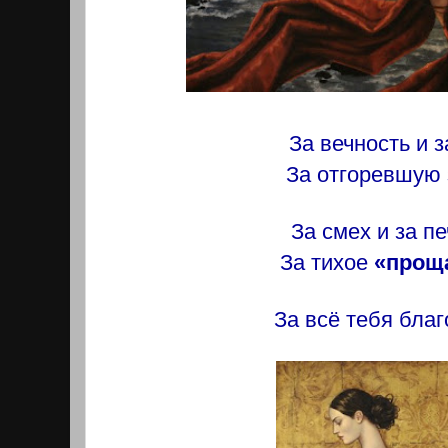
За вечность и з
За отгоревшую 
За смех и за пе
За тихое
«прощ
За всё тебя бла