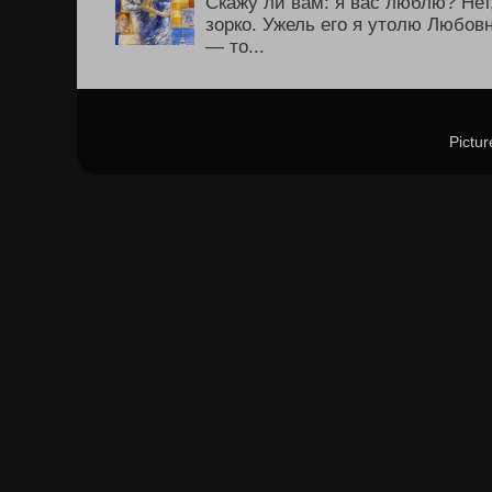
Скажу ли вам: я вас люблю? Не
зорко. Ужель его я утолю Любов
— то...
Pictu