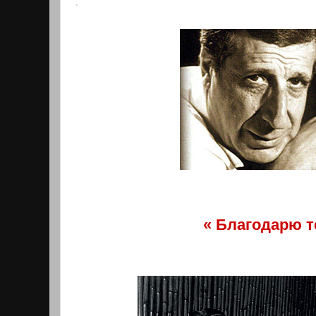
.
« Благодарю
т