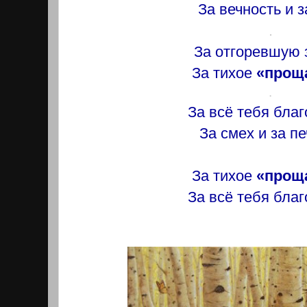
За вечность и з
.
За отгоревшую 
За тихое
«прощ
.
За всё тебя бла
За смех и за пе
За тихое
«прощ
За всё тебя бла