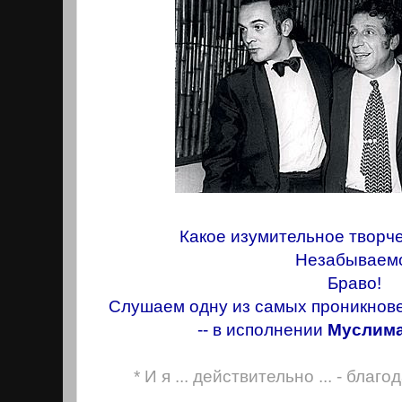
Какое изумительное творч
Незабываем
Браво!
Слушаем одну из самых проникнове
-- в исполнении
Муслима
* И я ... действительно ... - благ