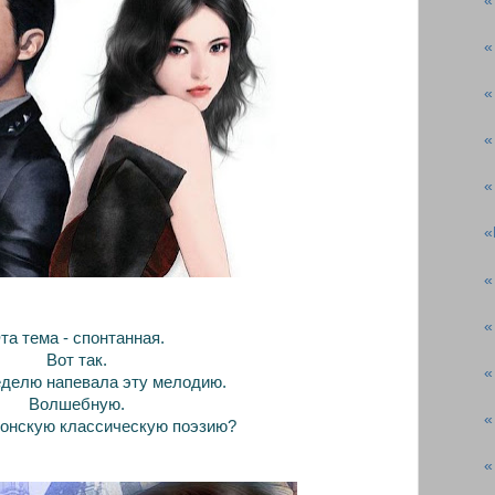
«
«
«
«
«
«
«
«
та тема - спонтанная.
Вот так.
«
делю напевала эту мелодию.
Волшебную.
«
онскую классическую поэзию?
«