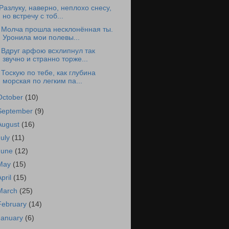
Разлуку, наверно, неплохо снесу,
но встречу с тоб...
 Молча прошла несклонённая ты.
Уронила мои полевы...
 Вдруг арфою всхлипнул так
звучно и странно торже...
 Тоскую по тебе, как глубина
морская по легким па...
October
(10)
September
(9)
August
(16)
July
(11)
June
(12)
May
(15)
April
(15)
March
(25)
February
(14)
January
(6)