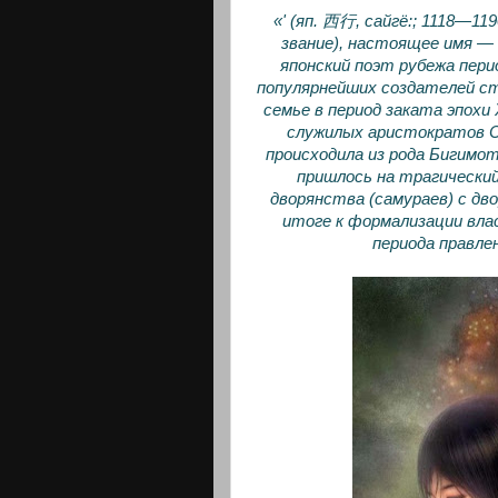
«' (яп. 西行, сайгё:; 1118—1
звание), настоящее имя —
японский поэт рубежа пери
популярнейших создателей ст
семье в период заката эпохи
служилых аристократов С
происходила из рода Бигимо
пришлось на трагический
дворянства (самураев) с дв
итоге к формализации вл
периода правле