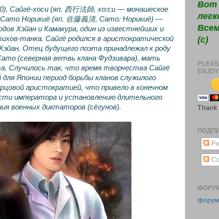
Вот 
190), Сайгё-хоси (яп. 西行法師, хо:си — монашеское
легк
 Сато Норикиё (яп. 佐藤義清, Сато: Норикиё) —
Всем
одов Хэйан и Камакура, один из известнейших и
ихов-танка. Сайгё родился в аристократической
(c)
 Хэйан. Отец будущего поэта принадлежал к роду
ато (северная ветвь клана Фудзивара), мать
PLEAS
та. Случилось так, что время творчества Сайгё
ENJOY
 для Японии период борьбы кланов служилого
орцовой аристократией, что привело в конечном
асти императора и установлению длительного
ния военных диктаторов (сёгунов).
Thank
ПОДП
Po
Co
ФОРУ
фору