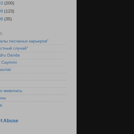
10
(200)
09
(123)
08
(35)
S
ралы песчаных карьеров"
стный случай"
dru Darida
l Caymmi
auriat
ко живопись
ины
а
t Abuse