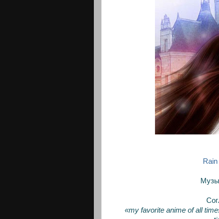
Rain
Музык
Сог
«my favorite anime of all time