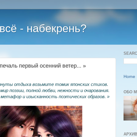
 всё - набекрень?
SEARC
печаль первый осенний ветер... »
Home
нуты отдыха возьмите томик японских стихов.
мир поэзии, полной любви, нежности и очарования.
ОБО 
метафор и изысканность поэтических образов. »
АРХИВ