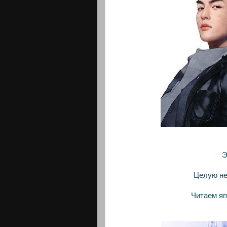
Э
Целую не
Читаем яп