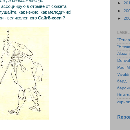
ime , a beautiful feeling»
►
20
я ассоциирую в отрыве от сюжета.
►
20
ушайте, как нежно, как мелодично!
и - великолепного
Сайгё-хоси
?
►
20
LABEL
"Гене
"Несча
Alexan
Doriva
Paul M
Vivaldi
бард
барок
Никит
скрипк
Repor