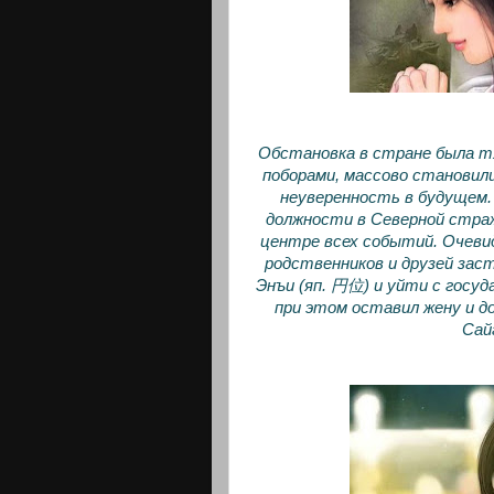
Обстановка в стране была т
поборами, массово становили
неуверенность в будущем.
должности в Северной стра
центре всех событий. Очевид
родственников и друзей зас
Энъи (яп. 円位) и уйти с госу
при этом оставил жену и д
Сай