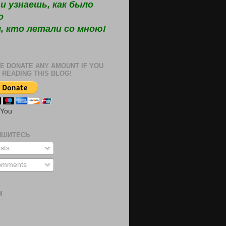
и узнаешь, как было
о
, кто летали со мною!
E DONATE ANY AMOUNT IF YOU
 READING THIS BLOG!
 You
ИШИТЕСЬ
sts
mments
М
м