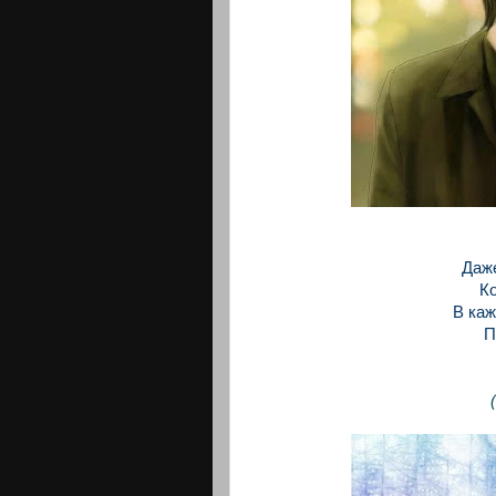
Даже
К
В каж
П