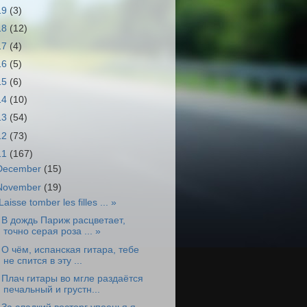
19
(3)
18
(12)
17
(4)
16
(5)
15
(6)
14
(10)
13
(54)
12
(73)
11
(167)
December
(15)
November
(19)
Laisse tomber les filles ... »
 В дождь Париж расцветает,
точно серая роза ... »
 О чём, испанская гитара, тебе
не спится в эту ...
 Плач гитары во мгле раздаётся
печальный и грустн...