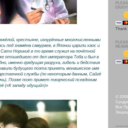
PLEAS
ENJOY
Thank
яжёлой, крестьяне, изнурённые многочисленными
PLEAS
сь под знамёна самураев, в Японии царили хаос и
READI
 Сато Норикиё в то время служил на почётной
же отошедшего от дел императора Тоба и был в
но, именно грядущая разруха, гибель и бедствия
тавили будущего поэта принять монашеское имя
дарственной службы (по некоторым данным, Сайгё
очь). Позже поэт примет творческий псевдоним
гё («К западу идущий»)»
© 200
Сундук
Все П
Защи
--------