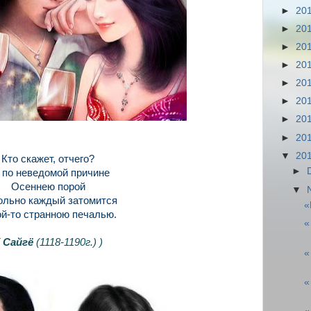
►
20
►
20
►
20
►
20
►
20
►
20
►
20
►
20
▼
20
Кто скажет, отчего?
►
 по неведомой причине
Осеннею порой
▼
ольно каждый затомится
«
ой-то странною печалью.
«
(
Сайгё
(1118-1190г.)
)
«
«