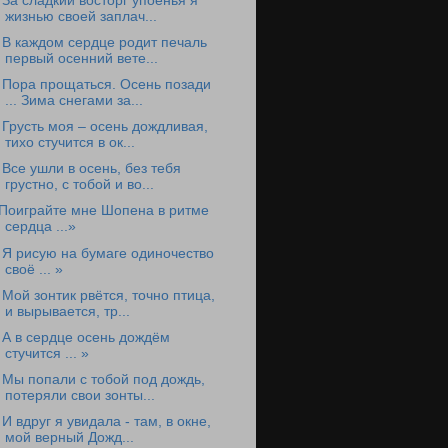
 За сладкий восторг упоенья я
жизнью своей заплач...
 В каждом сердце родит печаль
первый осенний вете...
 Пора прощаться. Осень позади
... Зима снегами за...
 Грусть моя – осень дождливая,
тихо стучится в ок...
 Все ушли в осень, без тебя
грустно, с тобой и во...
Поиграйте мне Шопена в ритме
сердца ...»
 Я рисую на бумаге одиночество
своё ... »
 Мой зонтик рвётся, точно птица,
и вырывается, тр...
 А в сердце осень дождём
стучится ... »
 Мы попали с тобой под дождь,
потеряли свои зонты...
 И вдруг я увидала - там, в окне,
мой верный Дожд...