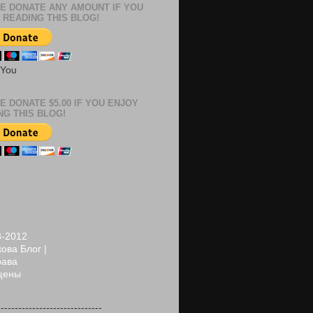
E DONATE ANY AMOUNT IF YOU
 READING THIS BLOG!
 You
E DONATE $5.00 IF YOU ENJOY
NG THIS BLOG!
8-2012
ова Блог |
рава
щены
------------------------------