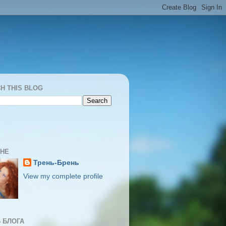
H THIS BLOG
МНЕ
Трень-Брень
View my complete profile
 БЛОГА