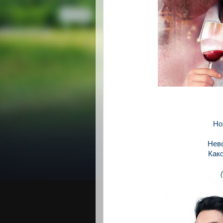
Но
Нев
Как