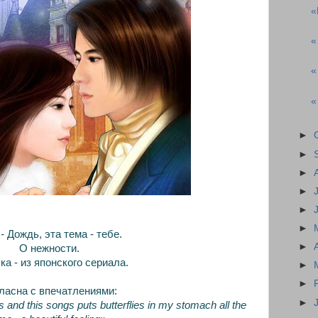
«
«
«
«
►
►
►
►
►
►
-
Дождь, эта тема - тебе.
►
О нежности.
а - из японского сериала.
►
►
ласна с впечатлениями:
►
s and this songs puts butterflies in my stomach all the