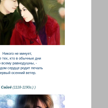
Никого не минует,
 тех, кто в обычные дни
о всему равнодушны, -
дом сердце родит печаль
ервый осенний ветер.
(
Сайгё
(1118-1190г.)
)