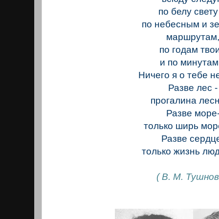
по белу свету
по небесным и з
маршрутам
по годам тво
и по минутам.
Ничего я о тебе н
Разве лес -
прогалина лес
Разве море
только ширь мор
Разве сердц
только жизнь лю
( В. М. Тушнов