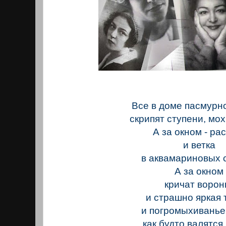
Все в доме пасмурно
скрипят ступени, мох 
А за окном - ра
и ветка
в аквамариновых 
А за окном
кричат ворон
и страшно яркая 
и погромыхиванье
как будто валятся