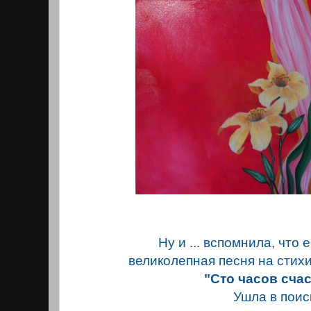
Ну и ... вспомнила, что 
велико
л
епная песня на стихи
"Сто часов счас
Ушла в поиc