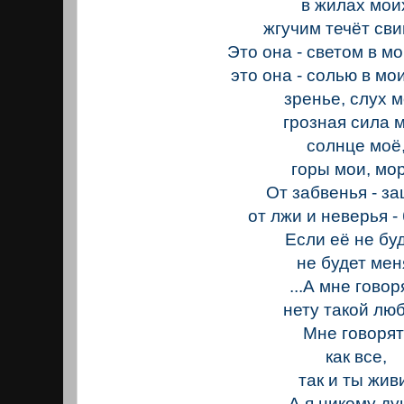
в жилах мои
жгучим течёт св
Это она - светом в мо
это она - солью в мо
зренье, слух м
грозная сила м
солнце моё
горы мои, мор
От забвенья - за
от лжи и неверья - 
Если её не буд
не будет мен
...А мне говор
нету такой люб
Мне говорят
как все,
так и ты жив
А я никому д