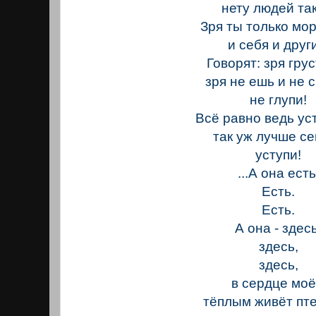
нету людей так
Зря ты только мо
и себя и друг
Говорят: зря гру
зря не ешь и не 
не глупи!
Всё равно ведь ус
так уж лучше с
уступи!
...А она есть
Есть.
Есть.
А она - здесь
здесь,
здесь,
в сердце мо
тёплым живёт пт