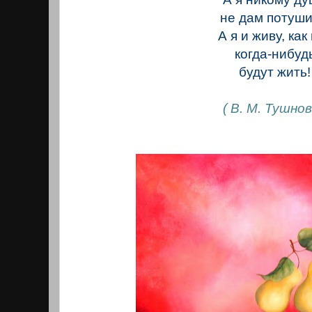
не дам потуши
А я и живу, как
когда-нибуд
будут жить!
( В. М. Тушнов