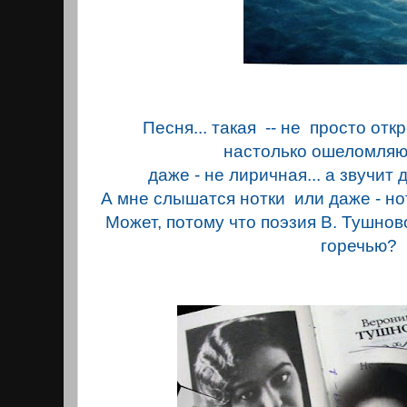
Песня... такая -- не просто отк
настолько ошеломляю
даже - не лиричная... а звучит
А мне слышатся нотки или даже - нот
Может, потому что поэзия В. Тушново
горечью?