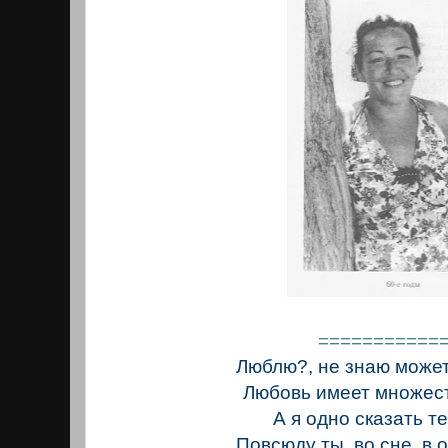
===========
Люблю?, не знаю может 
Любовь имеет множест
А я одно сказать т
Повсюду ты, во сне, в ог