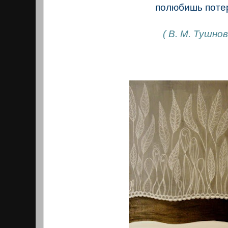
полюбишь потер
( В. М. Тушно