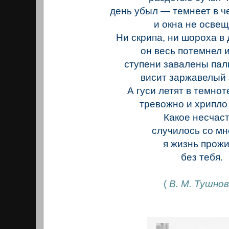
день убыл — темнеет в ч
и окна не осве
Ни скрипа, ни шороха в 
он весь потемнел и
ступени завалены пал
висит заржавелый з
А гуси летят в темнот
тревожно и хрипло 
Какое несчас
случилось со м
я жизнь прож
без тебя.
(
В. М. Тушно