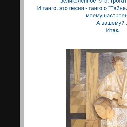
великолепное это, трога
И танго, это песня - танго о "Тайне
моему настрое
А вашему? 
Итак.