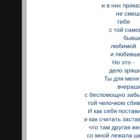
и в них приказ
не смешив
тебя
с той само
бывше
любимой
и любивше
Но это -
дело зряшн
Ты для меня 
вчерашня
с беспомощно заб
той челочкою сби
И как себя постав
и как считать заста
что там другая ж
со мной лежала ш