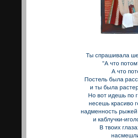
Ты спрашивала ше
"А что потом
А что пото
Постель была расс
и ты была растер
Но вот идешь по г
несешь красиво г
надменность рыжей 
и каблучки-игол
В твоих глаза
насмешливо