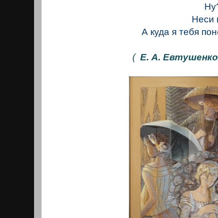
Ну
Неси ме
А куда я тебя пон
(
Е. А. Евтушенко