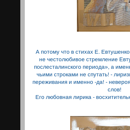
А потому что в стихах Е. Евтyшенк
не честолюбивое стремление Евт
послесталинского периода», а имен
чьими строками не спутать! - лириз
переживания и именно -да! - невероя
слов!
Его любовная лирика - восхитительн