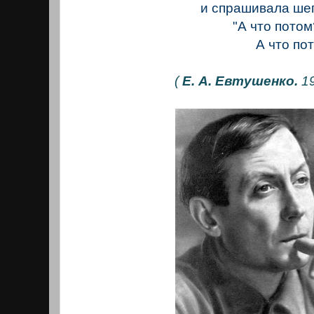
и спрашивала ше
"А что потом
А что пото
(
Е. А. Евтушенко.
19