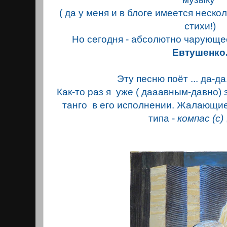
( да у мeня и в блоге имеeтся неско
стихи!)
Но сегодня - абсолютно чарующее
Евтушенко
Эту песню поёт ... да-д
Как-то раз я уже ( дааавным-давно)
танго в его исполнении. Жалaющие
типа -
компас (с)
,