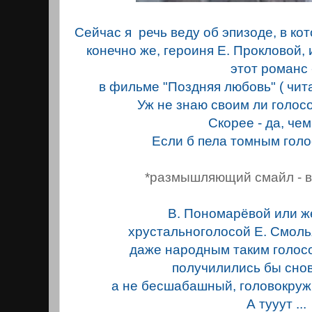
Сейчас я речь веду об эпизоде, в кот
конечно же, героиня Е. Прокловой
этот романс
в фильме "Поздняя любовь" ( чи
Уж не знаю своим ли голос
Скорее - да, чем 
Если б пела томным голо
*размышляющий смайл - в 
В. Пономарёвой или 
хрустальноголосой Е. Смоль
даже народным таким голосо
получилились бы снов
а не бесшабашный, головокруж
А тууут ...