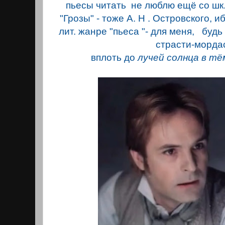
пьесы читать не люблю ещё со шк.
"Грозы" - тоже A. Н . Островского, и
лит. жанре "пьеса "- для меня, будь
страсти-морда
вплоть до
лучей солнца в тё