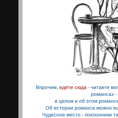
Впрочем,
идёте сюда
- читаете в
романсах -
в целом и об этом романсе
Об истории романса можно е
Чудесное место - поклонники 