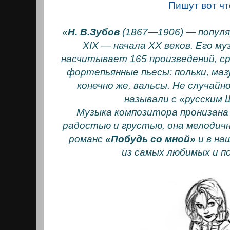
Пишут вот чт
«
Н. В.Зубов
(1867—1906) — популя
ХIХ — начала ХX веков. Его м
насчитывает 165 произведений, с
фортепьянные пьесы: польки, маз
конечно же, вальсы. Не случайн
называли с «русским
Музыка композитора пронизана
радостью и грустью, она мелодичн
романс
«Побудь со мной»
и в на
из самых любимых и п