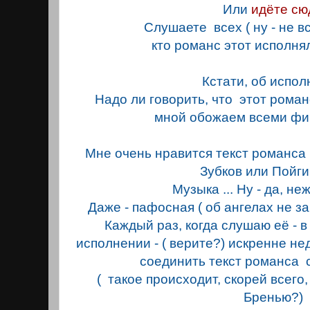
Или
идёте
сю
Слушаете всех ( ну - не все
кто романс этот исполнял
Кстати, об испол
Надо ли говорить, что этот романс
мной обожаем всеми ф
Мне очень нравится текст романса ( 
Зубков или
Пойги
Музыка ... Ну - да, не
Даже - пафосная ( об ангелах не з
Каждый раз, когда слушаю её - 
исполнении - ( верите?) искренне н
соединить текст романса 
( такое происходит, скорей всего,
Бренью?)