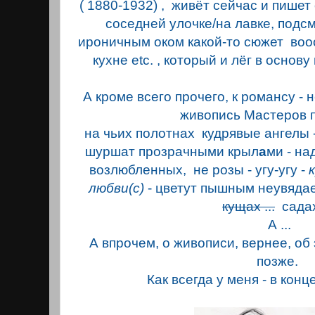
( 1880-1932) , живёт сейчас и пишет 
соседней улочке/на лавке, подсм
ироничным оком какой-то сюжет вооо
кухне etc. , который и лёг в основ
А кроме всего прочего, к романсу -
живопись Мастеров 
на чьих полотнах кудрявые ангелы 
шуршат прозрачными крыл
а
ми - н
возлюбленных, не розы - угу-угу -
к
любви(с)
- цветут пышным неувядае
кущах ...
садах 
А ...
А впрочем, о живописи, вернее, об 
позже.
Как всегда у меня - в кон