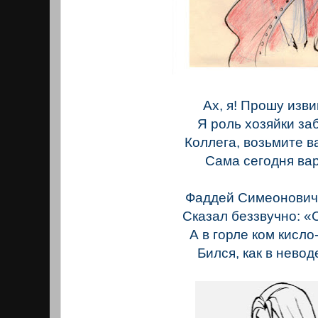
Ах, я! Прошу изви
Я роль хозяйки з
Коллега, возьмите 
Сама сегодня ва
Фаддей Симеонович
Сказал беззвучно: «
А в горле ком кисло
Бился, как в невод