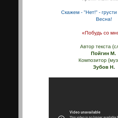
Скажем - "Нет!" - груст
Весна!
«Побудь со мн
Автор текста (с
Пойгин М.
Композитор (муз
Зубов Н.