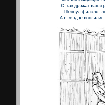
О, как дрожат ваши 
Шепнул филолог л
А в сердце вонзилис