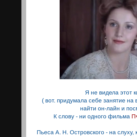
Я не видела этот 
( вот. придумала себе занятие на
найти он-лайн и пос
К слову - ни одного фильма
П
Пьеса А. Н. Островского - на слуху, ко