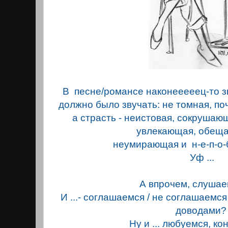
В песне/романсе наконеeeeeц-то зв
должно было звучать: не томная, п
а страсть - неистовая, сокрушающ
увлекающая, обеща
неумирающая и н-е-п-о-б
Уф ...
А впрочем, слушае
И ...- соглашаемся / не соглашаемся
доводами?
Ну и ... любуемся, к