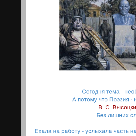
Сегодня тема - не
А потому что Поэзия -
В. С. Высоцки
Без лишних сл
Ехала на работу - уcлыхала часть н