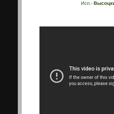
Исп.-
Высоцк