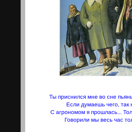
Ты приснился мне во сне пьяны
Если думаешь чего, так 
С агрономом я прошлась... То
Говорили мы весь час тол