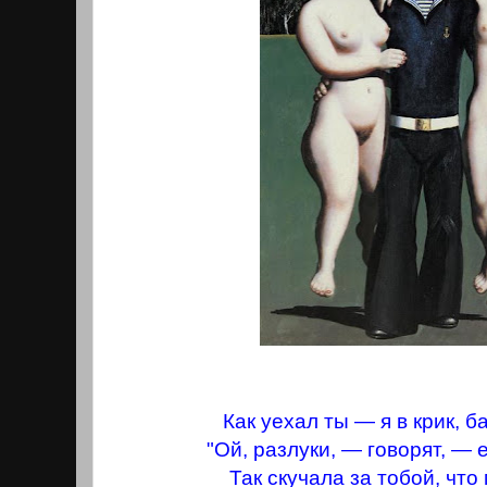
Как уехал ты — я в крик, 
"Ой, разлуки, — говорят, — 
Так скучала за тобой, что