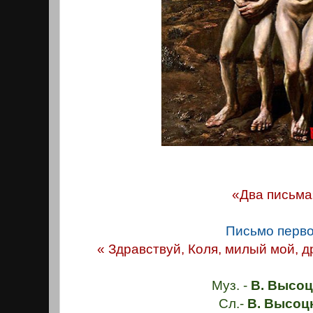
«Два письма
Письмо перво
« Здравствуй, Коля, милый мой, 
Муз. -
В. Высоц
Сл.-
В. Высоц