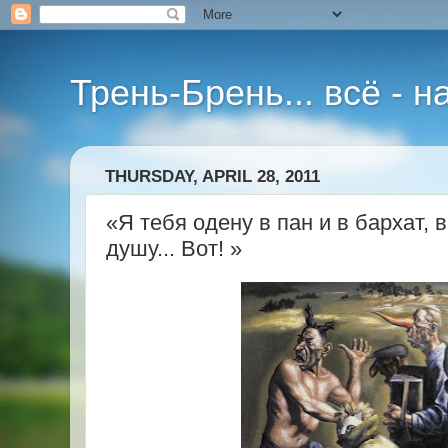
Трень-Брень... всё - 
THURSDAY, APRIL 28, 2011
«Я тебя одену в пан и в бархат, в
душу... Вот! »