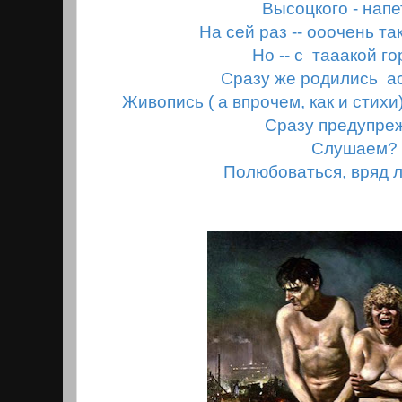
Высоцкого - нап
На сей раз -- ооочень та
Но -- с тааакой г
Сразу же родились а
Живопись ( а впрочем, как и стихи)
Сразу предупре
Слушаем?
Полюбоваться, вряд л