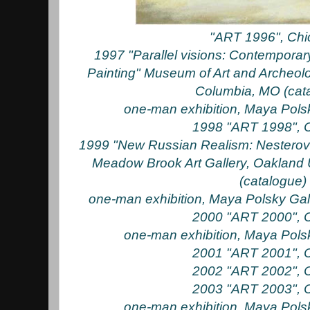
"ART 1996", Ch
1997 "Parallel visions: Contempora
Painting" Museum of Art and Archeolog
Columbia, MO (cat
one-man exhibition, Maya Pols
1998 "ART 1998", 
1999 "New Russian Realism: Nesterova
Meadow Brook Art Gallery, Oakland U
(catalogue)
one-man exhibition, Maya Polsky Gal
2000 "ART 2000", 
one-man exhibition, Maya Pols
2001 "ART 2001", 
2002 "ART 2002", 
2003 "ART 2003", 
one-man exhibition, Maya Pols