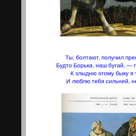
Ты, болтают, получил пр
Будто Борька, наш бугай, — 
К злыдню этому быку я
И люблю тебя сильней, н