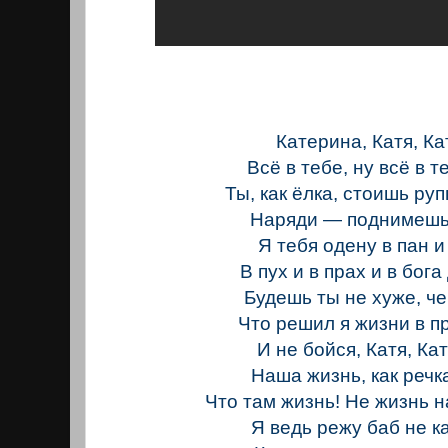
Катерина, Катя, Ка
Всё в тебе, ну всё в т
Ты, как ёлка, стоишь руп
Наряди — поднимешьс
Я тебя одену в пан и
В пух и в прах и в бога 
Будешь ты не хуже, ч
Что решил я жизни в п
И не бойся, Катя, Ка
Наша жизнь, как речка
Что там жизнь! Не жизнь 
Я ведь режу баб не к