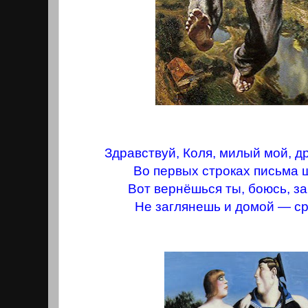
Здравствуй, Коля, милый мой, д
Во первых строках письма 
Вот вернёшься ты, боюсь, з
Не заглянешь и домой — ср