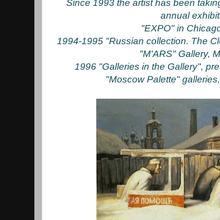
Since 1993 the artist has been taking
annual exhibit
"EXPO" in Chicag
1994-1995 "Russian collection. The Clo
"M'ARS" Gallery, 
1996 "Galleries in the Gallery", p
"Moscow Palette" gallerie