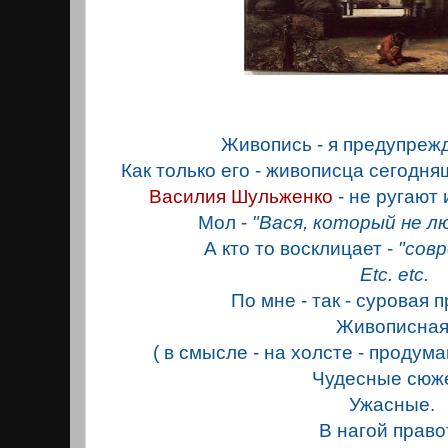
Живопись - я предупрежд
Как только его - живописца сегодн
Василия Шульженко
- не ругают
Мол -
"Вася, который не л
А кто то восклицает -
"совр
Etc. etc.
По мне - так - суровая 
Живописная
( в смысле - на холсте - продум
Чудесные сюж
Ужасные.
В нагой право