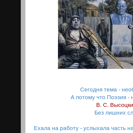
Сегодня тема - не
А потому что Поэзия -
В. С. Высоцки
Без лишних сл
Ехала на работу - уcлыхала часть н