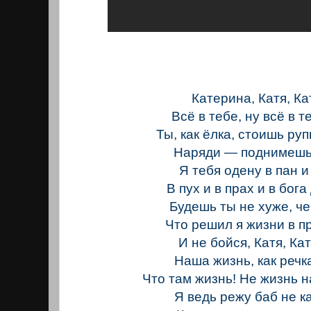
Катерина, Катя, Ка
Всё в тебе, ну всё в т
Ты, как ёлка, стоишь руп
Наряди — поднимешьс
Я тебя одену в пан и
В пух и в прах и в бога 
Будешь ты не хуже, ч
Что решил я жизни в п
И не бойся, Катя, Ка
Наша жизнь, как речка
Что там жизнь! Не жизнь 
Я ведь режу баб не к