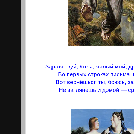
Здравствуй, Коля, милый мой, д
Во первых строках письма 
Вот вернёшься ты, боюсь, з
Не заглянешь и домой — ср