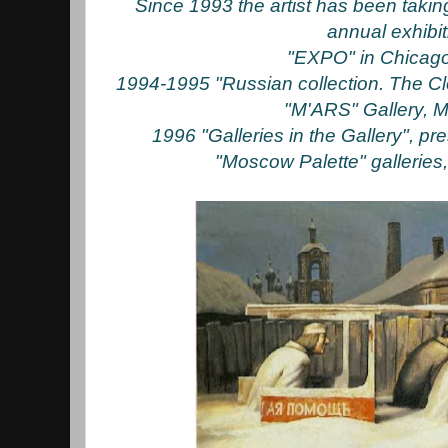
Since 1993 the artist has been taking
annual exhibit
"EXPO" in Chicag
1994-1995 "Russian collection. The Clo
"M'ARS" Gallery, 
1996 "Galleries in the Gallery", p
"Moscow Palette" gallerie