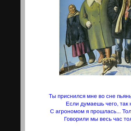
Ты приснился мне во сне пьяны
Если думаешь чего, так 
С агрономом я прошлась... То
Говорили мы весь час тол