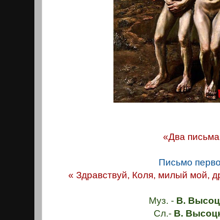
«Два письма
Письмо перво
« Здравствуй, Коля, милый мой, 
Муз. -
В. Высоц
Сл.-
В. Высоц