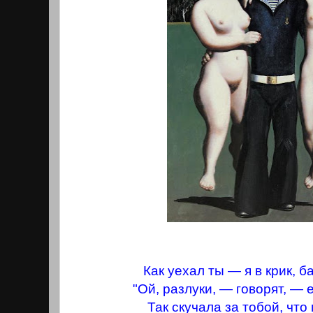
Как уехал ты — я в крик, 
"Ой, разлуки, — говорят, — 
Так скучала за тобой, что