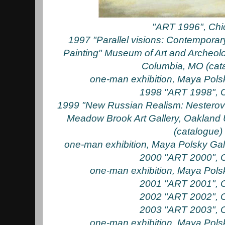
"ART 1996", Ch
1997 "Parallel visions: Contempora
Painting" Museum of Art and Archeolog
Columbia, MO (cat
one-man exhibition, Maya Pols
1998 "ART 1998", 
1999 "New Russian Realism: Nesterova
Meadow Brook Art Gallery, Oakland U
(catalogue)
one-man exhibition, Maya Polsky Gal
2000 "ART 2000", 
one-man exhibition, Maya Pols
2001 "ART 2001", 
2002 "ART 2002", 
2003 "ART 2003", 
one-man exhibition, Maya Pols