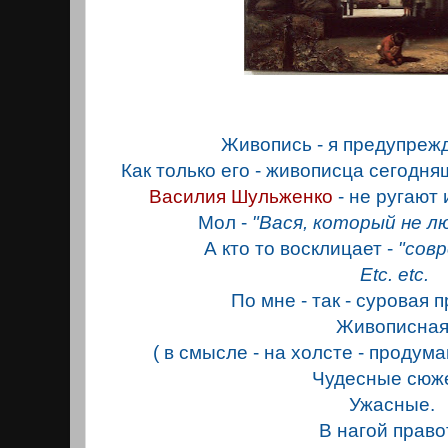
Живопись - я предупрежд
Как только его - живописца сегодн
Василия Шульженко
- не ругают
Мол -
"Вася, который не л
А кто то восклицает -
"совр
Etc. etc.
По мне - так - суровая 
Живописная
( в смысле - на холсте - продум
Чудесные сюж
Ужасные.
В нагой право