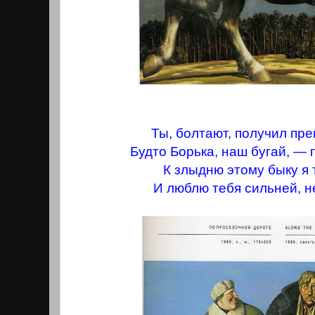
Ты, болтают, получил пр
Будто Борька, наш бугай, — 
К злыдню этому быку я
И люблю тебя сильней, н