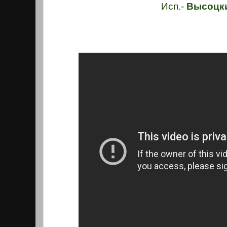
Исп.-
Высоцк