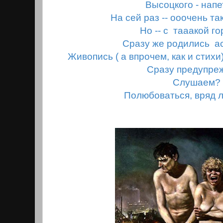
Высоцкого - нап
На сей раз -- ооочень та
Но -- с тааакой г
Сразу же родились а
Живопись ( а впрочем, как и стихи)
Сразу предупре
Слушаем?
Полюбоваться, вряд л