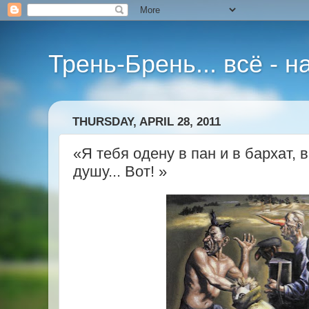
Трень-Брень... всё - 
THURSDAY, APRIL 28, 2011
«Я тебя одену в пан и в бархат, в
душу... Вот! »