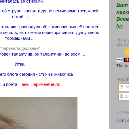
ачиталась её стихами.
Вот 
утой струне, звенят в душе немыслимо тревожной
легк
нотой ...
Всем
(c)
оставляют равнодушной, с живописных её полотен
 и печаль, их сюжеты переворачивают душу кверх
тормашками ...
PLEAS
ENJOY
*перевела дыханье*
овек талантлив, он талантлив - во всём ...
Итак.
Thank
го блога сегодня - стихи и живопись
ПОДП
 и поэта
Наны Нариманбейли.
Po
.
Co
ФОРУ
фору