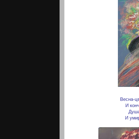
Весна-цв
И кон
Душа
И умир