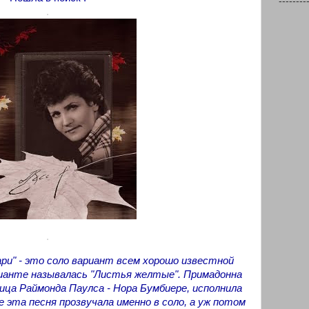
--------
.
.
 lapu" - это соло вариант всем хорошо известной
рианте называлась "Листья желтые". Примадонна
ца Раймонда Паулса - Нора Бумбиере, исполнила
ые эта песня прозвучала именно в соло, а уж потом