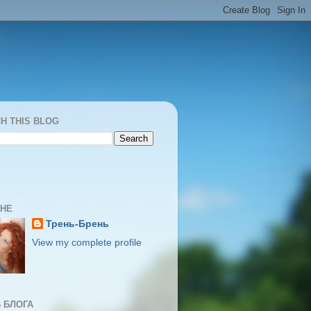
H THIS BLOG
МНЕ
Трень-Брень
View my complete profile
 БЛОГА