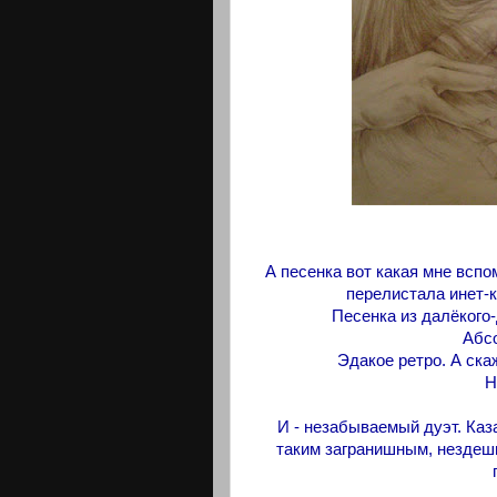
А песенка вот какая мне вспо
перелистала инет-к
Песенка из далёкого-д
Абсо
Эдакое ретро. А ска
Н
И - незабываемый дуэт. Каза
таким загранишным, нездешни