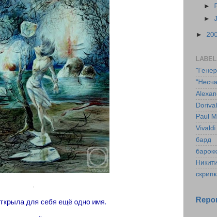
►
►
►
20
LABEL
"Гене
"Несча
Alexan
Doriva
Paul M
Vivaldi
бард
барок
Никит
скрипк
.
Repor
открыла для себя ещё одно имя.