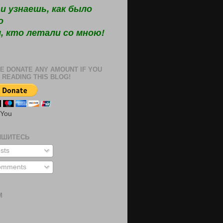
и узнаешь, как было
о
, кто летали со мною!
E DONATE ANY AMOUNT IF YOU
 READING THIS BLOG!
 You
ИШИТЕСЬ
sts
mments
М
м