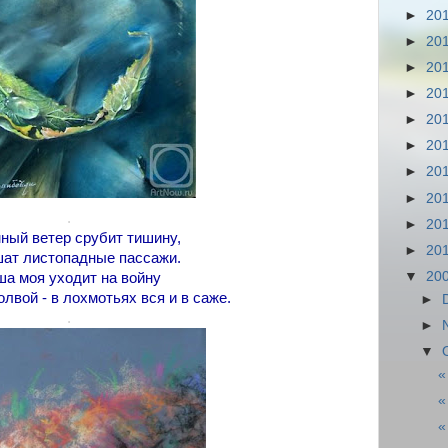
►
20
►
20
►
20
►
20
►
20
►
20
►
20
►
20
.
►
20
ный ветер срубит тишину,
►
20
ат листопадные пассажи.
▼
20
а моя уходит на войну
лвой - в лохмотьях вся и в саже.
►
.
►
▼
«
«
«