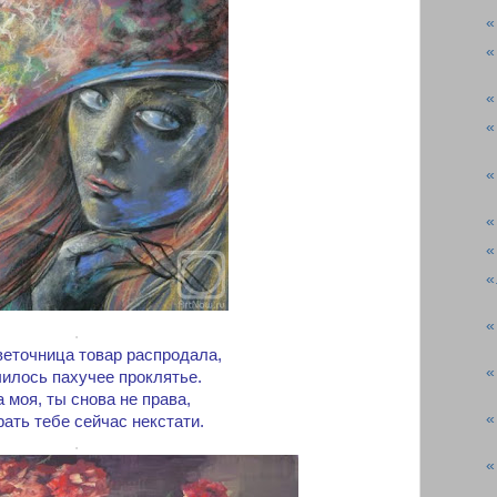
«
«
«
«
«
«
«
«
«
.
еточница товар распродала,
«
чилось пахучее проклятье.
 моя, ты снова не права,
«
ать тебе сейчас некстати.
.
«