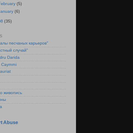
February
(5)
January
(6)
08
(35)
S
ралы песчаных карьеров"
стный случай"
dru Darida
l Caymmi
auriat
ко живопись
ины
а
t Abuse