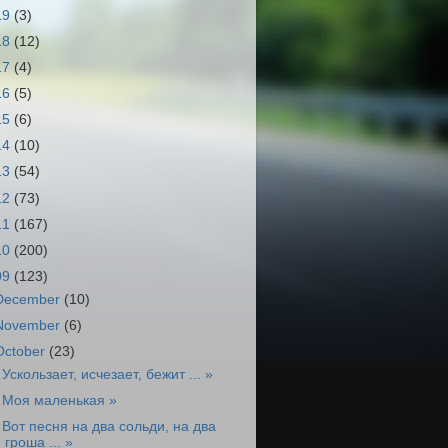
19
(3)
18
(12)
17
(4)
16
(5)
15
(6)
14
(10)
13
(54)
12
(73)
11
(167)
10
(200)
09
(123)
December
(10)
November
(6)
October
(23)
 Ускользает, исчезает, бежит ... »
 Моя маленькая »
 Вот песня на два сольди, на два
гроша ... »