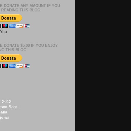
E DONATE ANY AMOUNT IF YOU
 READING THIS BLOG!
 You
E DONATE $5.00 IF YOU ENJOY
NG THIS BLOG!
8-2012
ова Блог |
рава
щены