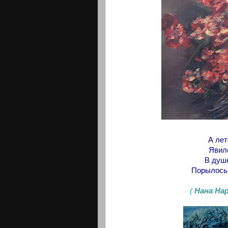
А лет
Явило
В душе
Порылось 
(
Нана На