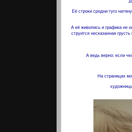
З
Её строки сродни туго натян
А её живопись и графика не 
струится несказанная грусть
А ведь верно: если чел
На страницах мое
художницы