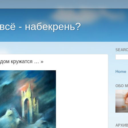
 всё - набекрень?
SEARC
одом кружатся … »
Home
ОБО 
АРХИВ