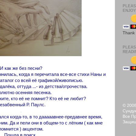
PLEAS
ENJOY
Thank
PLEAS
READI
.
И как же без песни?
мнилась, когда я перечитала все-все стихи Наны и
аталог со всей её графикой/живописью.
алёка, оттуда ...- из детства/отрочества.
лютно осенняя песенка.
жите, кто её не помнит? Кто её не любит?
езабвенный Р. Паулс.
© 200
.
Сундук
Все П
лся когда-то, в то дааааавнее-предавнее время,
Защи
м. Да и пели они в общем-то с лёгким ( как мне
помнится ) акцентом.
Пошла в поиск .