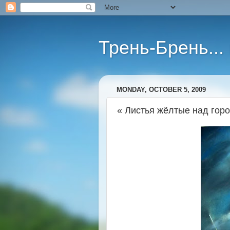
Трень-Брень...
MONDAY, OCTOBER 5, 2009
« Листья жёлтые над гор