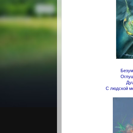
Безум
Оглуш
Душ
С людской мо