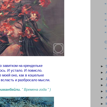
«
«
«
«
«
С
«
«
.
о завитком на крендельке
►
сь. И устало. И повисло.
►
 моей оно, как в кошельке
►
всласть и разбросало мысли.
.
►
риманбейли.
" Времена года " )
►
.
►
►