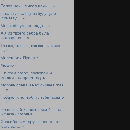
 Белая ночь, милая ночь ... »
 Пролитую слезу из будущего
привезу ... »
 Мне тебя уже не надо ... »
 А я из твоего ребра была
сотворена ... »
 Так же, как все, как все, как все
...»
 Маленький Принц »
 Люблю »
... в этом взоре, ласковом и
милом, по-прежнему с...
 Любовь слепа и нас лишает глаз
... »
 Поздно, мне любить тебя поздно
... »
 Не исчезай из жизни моей ... не
исчезай сгоряча...
 Спасибо вам, друзья, за то, что
есть вы ... »