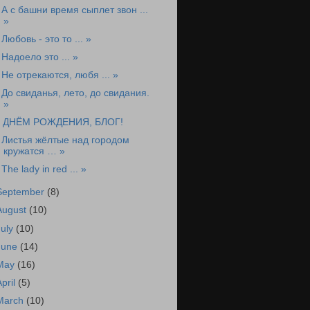
 А с башни время сыплет звон ...
»
 Любовь - это то ... »
 Надоело это ... »
 Не отрекаются, любя ... »
 До свиданья, лето, до свидания.
»
 ДНЁМ РОЖДЕНИЯ, БЛОГ!
 Листья жёлтые над городом
кружатся … »
 The lady in red ... »
September
(8)
August
(10)
July
(10)
June
(14)
May
(16)
April
(5)
March
(10)