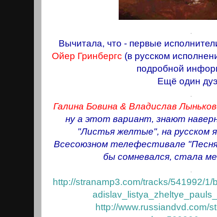
.
Вычитала, что - первые исполнител
Ойер Гринбергс
(в русском исполнени
подробной инфор
Ещё один дуэ
.
Галина Бовина & Владислав Лыньков
ну а этот вариант, знают наверн
"Листья желтые", на русском я
Всесоюзном телефестивале "Песня г
бы сомневался, стала мег
.
http://stranamp3.com/tracks/541992/1/
adislav_listya_zheltye_pauls
http://www.russiandvd.com/s