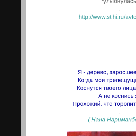
*улыбнулась
.
http://www.stihi.ru/av
.
Я - дерево, заросшее
Когда мои трепещущ
Коснутся твоего лица,
А не коснись 
Прохожий, что торопитс
.
( Нана Нариманб
.