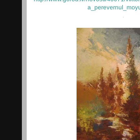
a_perevernul_moy
.