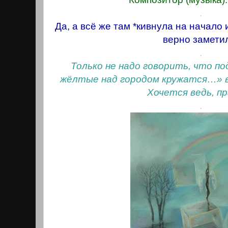
.
Да, а всё же там *кивнула на начало 
верно замети
.
Только не надо говорить, что по
жёлтые над городом кружатся…» в
Хочется ведь, п
.