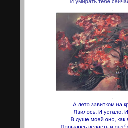
И умирать тебе сейча
.
.
А лето завитком на 
Явилось. И устало. И
В душе моей оно, как 
Порылось всласть и разб