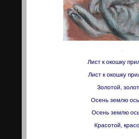
.
Лист к окошку при
Лист к окошку пр
Золотой, золот
Осень землю осы
Осень землю ос
Красотой, красо
.