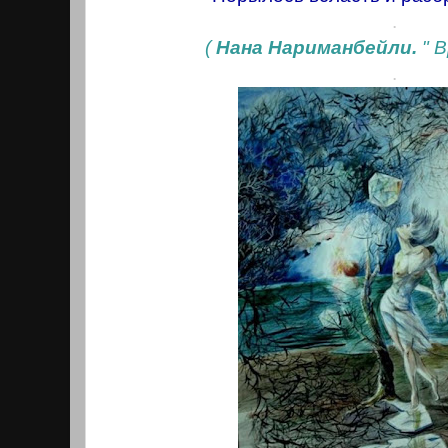
.
(
Нана Нариманбейли.
" В
.