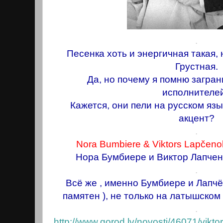
.
Песенка хоть и энергичная такая, н
Грустная.
Да, но почему я помню загра
исполнителе
Кажется, они пели на русском язы
акцент?
.
Nora Bumbiere & Viktors Lapčenok
Нора Бумбиере и Виктор Лапчено
.
Всё же , именно Бумбиере и Лапчён
памятен ), не только на латышском 
.
http://www.gorod.lv/novosti/46071/vik