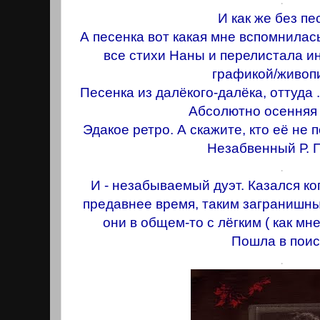
И как же без пе
А песенка вот какая мне вспомнилась
все стихи Наны и перелистала ин
графикой/живоп
Песенка из далёкого-далёка, оттуда .
Абсолютно осенняя 
Эдакое ретро. А скажите, кто её не 
Незабвенный Р. 
.
И - незабываемый дуэт. Казался ког
предавнее время, таким загранишны
они в общем-то с лёгким ( как мн
Пошла в поиск
.