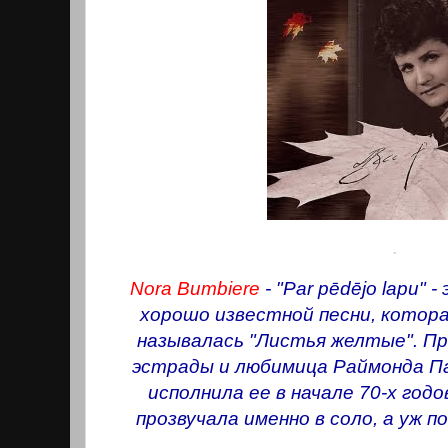
.
Nora Bumbiere
- "Par pēdējo lapu"
хорошо известной песни, котора
называлась "Листья желтые". П
эстрады и любимица Раймонда Па
исполнила ее в начале 70-х год
прозвучала именно в соло, а уж 
.