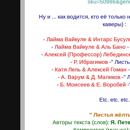
sku=50986&genr
.
Ну и ... как водится, кто её только н
каверы) :
.
-
Лайма Вайкуле & Интарс Бусул
-
Лайма Вайкуле & Аль Бано
-
-
Алексей (Профессор) Лебединс
-
Р. Ибрагимов
-" Лист
-
Катя Лель & Алексей Гоман
-
А. Варум & Д. Маликов
-" 
-
Б. Моисеев & Е. Воробей
-
.
Etc. etc. etc.
.
" Листья жёлт
Авторы текста (слов):
Я. Пет
Композитор (музыка)