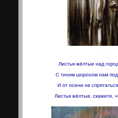
.
Листья жёлтые над горо
С тихим шорохом нам под
И от осени не спрятаться
Листья жёлтые, скажите, ч
.