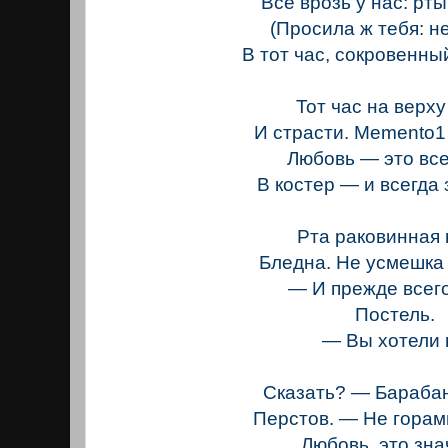
Все врозь у нас: рты
(Просила ж тебя: не
В тот час, сокровенны
Тот час на верху
И страсти. Memento1
Любовь — это вс
В костер — и всегда 
Рта раковинная
Бледна. Не усмешка
— И прежде всег
Постель.
— Вы хотели пр
Сказать? — Бараба
Перстов. — Не горам
Любовь, это знач