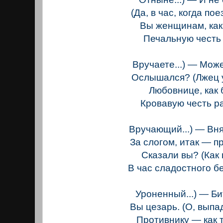
(Да, в час, когда пое
Вы женщинам, как
Печальную честь
Вручаете...) — Може
Ослышался? (Лжец 
Любовнице, как 
Кровавую честь р
Вручающий...) — Вня
За слогом, итак — п
Сказали вы? (Как 
В час сладостного б
Уроненный...) — Б
Вы цезарь. (О, выпа
Противнику — как 