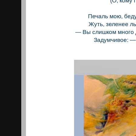
(О, кому п
Печаль мою, бед
Жуть, зеленее ль
— Вы слишком много 
Задумчивое: —