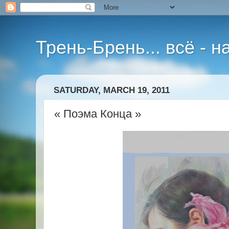
Трень-Брень... всё - 
SATURDAY, MARCH 19, 2011
« Поэма Конца »