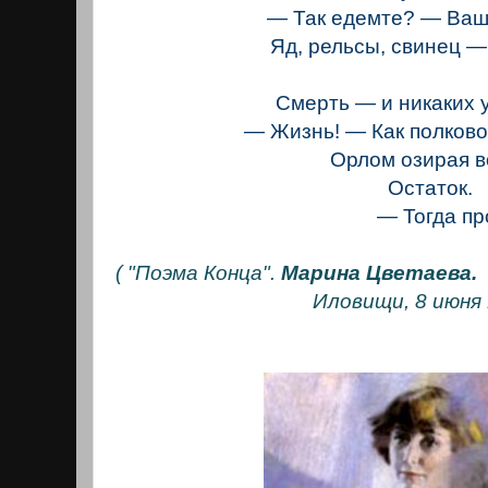
— Так едемте? — Ва
Яд, рельсы, свинец —
Смерть — и никаких 
— Жизнь! — Как полково
Орлом озирая в
Остаток.
— Тогда прос
( "Поэма Конца".
Марина Цветаева.
Иловищи, 8 июня 