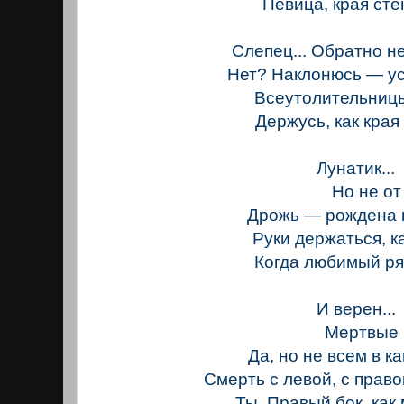
Певица, края ст
Слепец... Обратно н
Нет? Наклонюсь — 
Всеутолительниц
Держусь, как кра
Лунатик...
Но не от р
Дрожь — рождена 
Руки держаться, ка
Когда любимый р
И верен...
Мертвые ве
Да, но не всем в ка
Смерть с левой, с прав
Ты. Правый бок, как