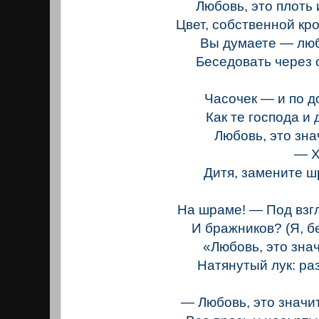
Любовь, это плоть 
Цвет, собственной кро
Вы думаете — лю
Беседовать через 
Часочек — и по 
Как те господа и
Любовь, это знач
— Хра
Дитя, замените 
На шраме! — Под взг
И бражников? (Я, бе
«Любовь, это знач
Натянутый лук: раз
— Любовь, это значи