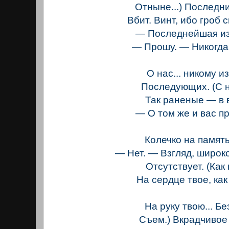
Отныне...) Последн
Вбит. Винт, ибо гроб 
— Последнейшая из
— Прошу. — Никогда
О нас... никому из .
Последующих. (С 
Так раненые — в 
— О том же и вас пр
Колечко на памят
— Нет. — Взгляд, широк
Отсутствует. (Как
На сердце твое, как
На руку твою... Бе
Съем.) Вкрадчивое