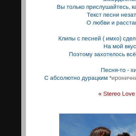
Вы только прислушайтесь, к
Текст песни неза
О любви и расста
Клипы с песней ( имхо) сде
На мой вкус
Поэтому захотелось всё
Песня-то - хи
С абсолютно дурацким
*ироничн
« Stereo Love