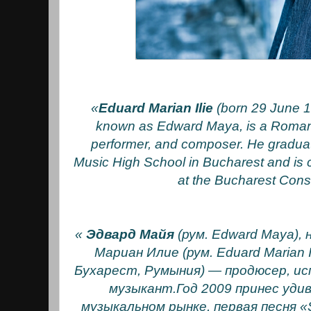
«
Eduard Marian Ilie
(born 29 June 19
known as Edward Maya, is a Romani
performer, and composer. He gradu
Music High School in Bucharest and is cu
at the Bucharest Cons
«
Эдвард Майя
(рум. Edward Maya),
Мариан Илие (рум. Eduard Marian Il
Бухарест, Румыния) — продюсер, ис
музыкант.Год 2009 принес уди
музыкальном рынке, первая песня «