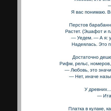
— Мо
Я вас понимаю. 
Перстов барабанн
Растет. (Эшафот и 
— Уедем. — А я: 
Надеялась. Это 
Достаточно деше
Рифм, рельс, номеров, 
— Любовь, это значи
— Нет, иначе наз
У древних..
— Итак
Лоск
Платка в кулаке, к