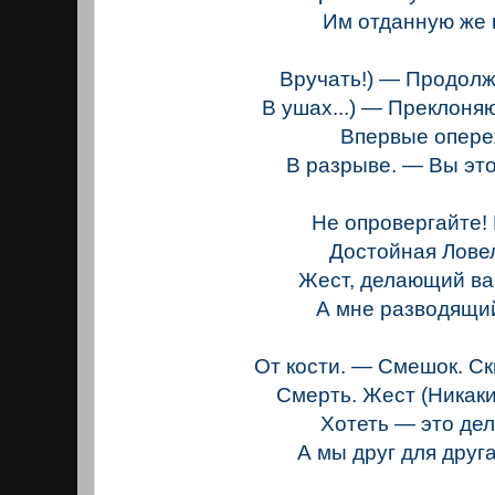
Им отданную же 
Вручать!) — Продолж
В ушах...) — Преклоня
Впервые опер
В разрыве. — Вы эт
Не опровергайте!
Достойная Лове
Жест, делающий ва
А мне разводящи
От кости. — Смешок. С
Смерть. Жест (Никак
Хотеть — это дел
А мы друг для друг