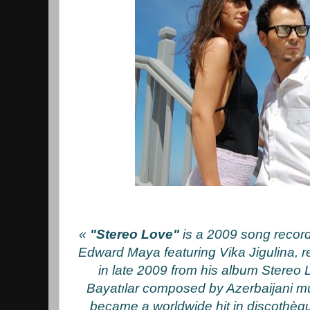
«
"Stereo Love"
is a 2009 song reco
Edward Maya featuring Vika Jigulina, r
in late 2009 from his album Stereo L
Bayatılar composed by Azerbaijani mu
became a worldwide hit in discothèqu