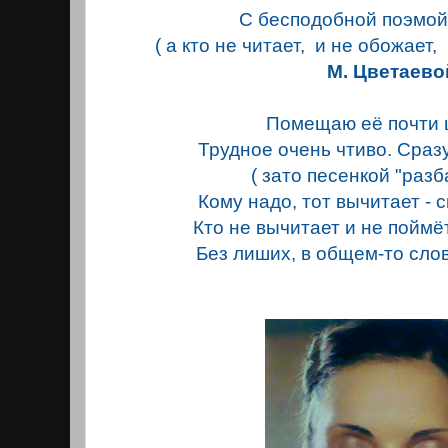
С бесподобной поэмо
( а кто не читает, и не обожает
М. Цветаево
Помещаю её почти 
Трудное очень чтиво. Сра
( зато песенкой "разб
Кому надо, тот вычитает - с
Кто не вычитает и не поймёт
Без лиших, в общем-то сло