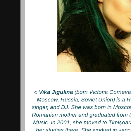
«
Vika Jigulina
(born Victoria Corneva
Moscow, Russia, Soviet Union) is a 
singer, and DJ. She was born in Mosco
Romanian mother and graduated from 
Music. In 2001, she moved to Timişoa
her studies there. She worked in vari