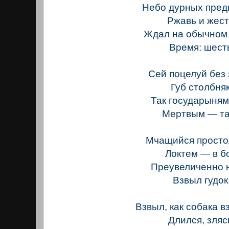
Небо дурных пред
Ржавь и жест
Ждал на обычном 
Время: шест
Сей поцелуй без 
Губ столбняк
Так государыням 
Мертвым — так
Мчащийся прост
Локтем — в бо
Преувеличенно 
Взвыл гудок
Взвыл, как собака в
Длился, зляс