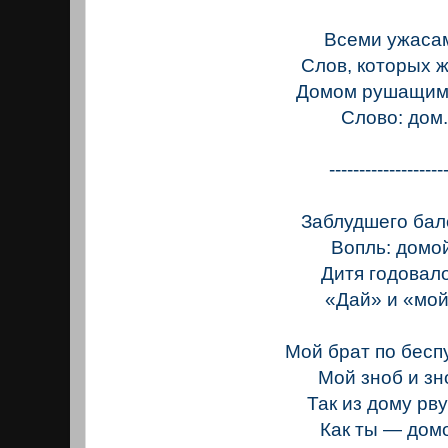
Всеми ужаса
Слов, которых 
Домом рушащим
Слово: дом
-------------------
Заблудшего бал
Вопль: домо
Дитя годовал
«Дай» и «мой
Мой брат по беспу
Мой зноб и зн
Так из дому рву
Как ты — дом