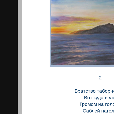
2
Братство таборн
Вот куда вел
Громом на голо
Саблей нагол