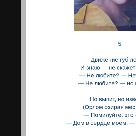
5
Движение губ л
И знаю — не скажет
— Не любите? — Нет
— Не любите? — но 
Но выпит, но изв
(Орлом озирая мес
— Помилуйте, это
— Дом в сердце моем. —