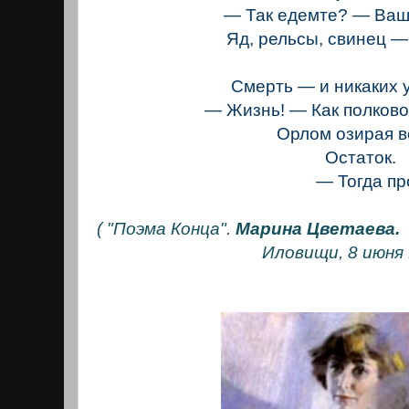
— Так едемте? — Ва
Яд, рельсы, свинец —
Смерть — и никаких 
— Жизнь! — Как полково
Орлом озирая в
Остаток.
— Тогда прос
( "Поэма Конца".
Марина Цветаева.
Иловищи, 8 июня 