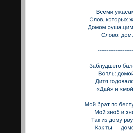
Всеми ужаса
Слов, которых 
Домом рушащим
Слово: дом
-------------------
Заблудшего бал
Вопль: домо
Дитя годовал
«Дай» и «мой
Мой брат по беспу
Мой зноб и зн
Так из дому рву
Как ты — дом