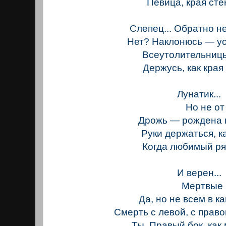
Певица, края ст
Слепец... Обратно н
Нет? Наклонюсь — 
Всеутолительниц
Держусь, как кра
Лунатик...
Но не от р
Дрожь — рождена 
Руки держаться, ка
Когда любимый р
И верен...
Мертвые ве
Да, но не всем в ка
Смерть с левой, с прав
Ты. Правый бок, как