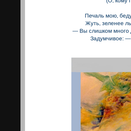
(О, кому п
Печаль мою, бед
Жуть, зеленее ль
— Вы слишком много 
Задумчивое: —