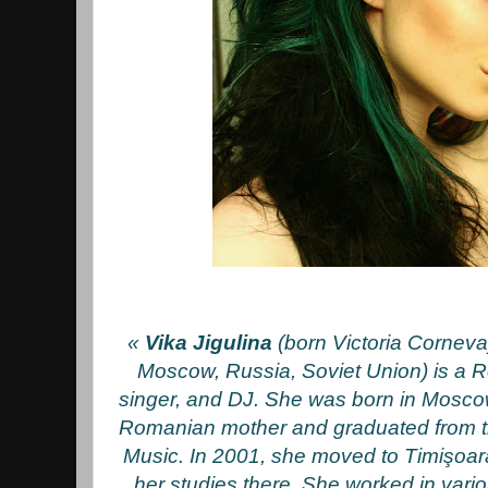
«
Vika Jigulina
(born Victoria Corneva
Moscow, Russia, Soviet Union) is a 
singer, and DJ. She was born in Mosco
Romanian mother and graduated from 
Music. In 2001, she moved to Timişoa
her studies there. She worked in vari