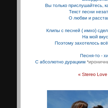
Вы только прислушайтесь, к
Текст песни неза
О любви и расста
Клипы с песней ( имхо) сде
На мой вкус
Поэтому захотелось всё
Песня-то - хи
С абсолютно дурацким
*ироничн
« Stereo Love