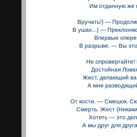
Им отданную же 
Вручать!) — Продолж
В ушах...) — Преклоня
Впервые опер
В разрыве. — Вы эт
Не опровергайте!
Достойная Лове
Жест, делающий ва
А мне разводящи
От кости. — Смешок. С
Смерть. Жест (Никак
Хотеть — это дел
А мы друг для друг