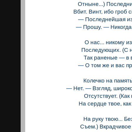
Отныне...) Последн
Вбит. Винт, ибо гроб 
— Последнейшая из
— Прошу. — Никогда
О нас... никому из .
Последующих. (С 
Так раненые — в 
— О том же и вас пр
Колечко на памят
— Нет. — Взгляд, широк
Отсутствует. (Как
На сердце твое, как
На руку твою... Бе
Съем.) Вкрадчивое