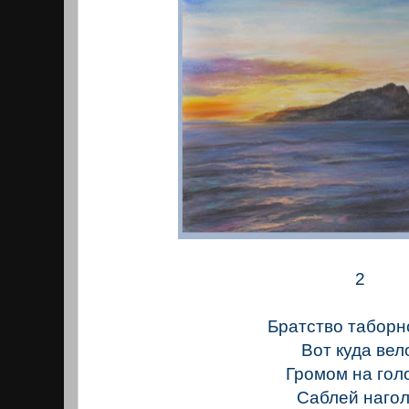
2
Братство таборн
Вот куда вел
Громом на голо
Саблей нагол