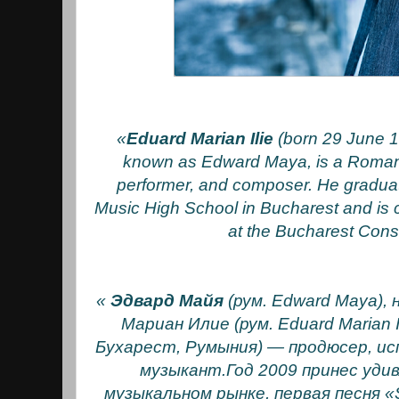
«
Eduard Marian Ilie
(born 29 June 19
known as Edward Maya, is a Romani
performer, and composer. He gradu
Music High School in Bucharest and is cu
at the Bucharest Cons
«
Эдвард Майя
(рум. Edward Maya),
Мариан Илие (рум. Eduard Marian Il
Бухарест, Румыния) — продюсер, ис
музыкант.Год 2009 принес уди
музыкальном рынке, первая песня «