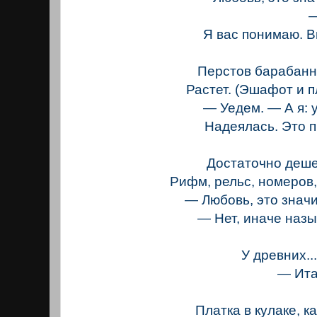
— Мо
Я вас понимаю. 
Перстов барабанн
Растет. (Эшафот и 
— Уедем. — А я: 
Надеялась. Это 
Достаточно деше
Рифм, рельс, номеров, 
— Любовь, это значи
— Нет, иначе наз
У древних..
— Итак
Лоск
Платка в кулаке, к