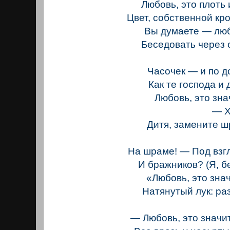
Любовь, это плоть 
Цвет, собственной кро
Вы думаете — лю
Беседовать через 
Часочек — и по 
Как те господа и
Любовь, это знач
— Хра
Дитя, замените 
На шраме! — Под взг
И бражников? (Я, бе
«Любовь, это знач
Натянутый лук: раз
— Любовь, это значи