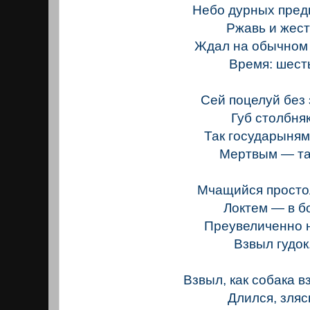
Небо дурных пред
Ржавь и жест
Ждал на обычном 
Время: шест
Сей поцелуй без 
Губ столбняк
Так государыням 
Мертвым — так
Мчащийся прост
Локтем — в бо
Преувеличенно 
Взвыл гудок
Взвыл, как собака в
Длился, зляс