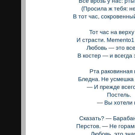
Все врозь у нас: рты
(Просила ж тебя: не
В тот час, сокровенны
Тот час на верху
И страсти. Memento1
Любовь — это вс
В костер — и всегда 
Рта раковинная
Бледна. Не усмешка
— И прежде всег
Постель.
— Вы хотели пр
Сказать? — Бараба
Перстов. — Не горам
Любовь, это знач