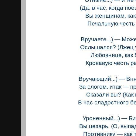
(Да, в час, когда пое
Вы женщинам, как
Печальную честь
Вручаете...) — Може
Ослышался? (Лжец 
Любовнице, как 
Кровавую честь р
Вручающий...) — Вня
За слогом, итак — п
Сказали вы? (Как 
В час сладостного б
Уроненный...) — Б
Вы цезарь. (О, выпа
Противнику — как 