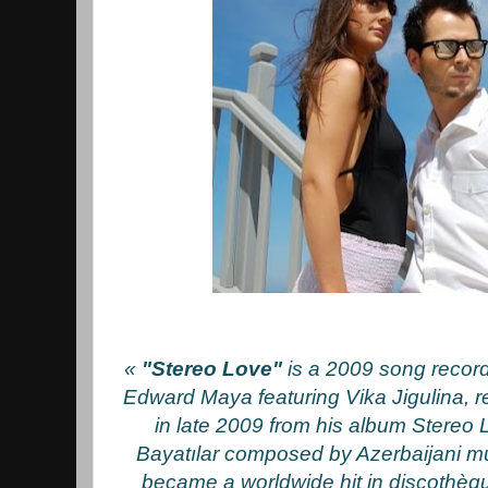
«
"Stereo Love"
is a 2009 song reco
Edward Maya featuring Vika Jigulina, r
in late 2009 from his album Stereo L
Bayatılar composed by Azerbaijani mu
became a worldwide hit in discothèqu