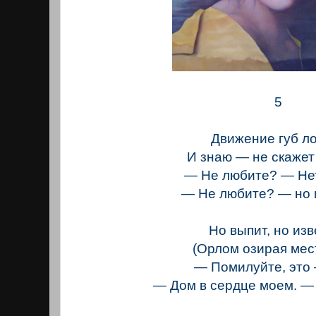
5
Движение губ л
И знаю — не скажет
— Не любите? — Нет
— Не любите? — но 
Но выпит, но изв
(Орлом озирая мес
— Помилуйте, это
— Дом в сердце моем. —