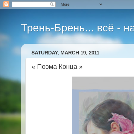
Трень-Брень... всё - 
SATURDAY, MARCH 19, 2011
« Поэма Конца »