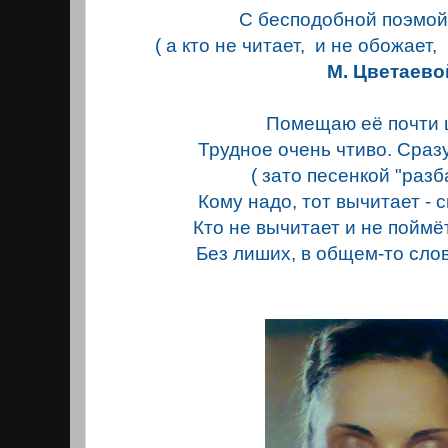
С бесподобной поэмо
( а кто не читает, и не обожает
М. Цветаево
Помещаю её почти 
Трудное очень чтиво. Сра
( зато песенкой "разб
Кому надо, тот вычитает - с
Кто не вычитает и не поймёт
Без лиших, в общем-то сло