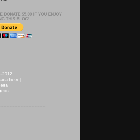
E DONATE $5.00 IF YOU ENJOY
NG THIS BLOG!
8-2012
ова Блог |
рава
щены
------------------------------