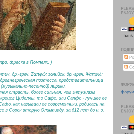
PLEAS
ENJOY
Thank
ПОДП
Po
пфо
, фреска в Помпеях. )
Co
ич. др.-греч. Σαπφώ; эолийск. др.-греч. Ψαπφώ;
 — древнегреческая поэтесса, представительница
ФОРУ
 (музыкально-песенной) лирики.
фору
ная страсть, более сильная, чем энтузиазм
 жрецов Цибеллы, то Сафо, или Сапфо - лучшее ее
фо, как называли ее современники, родилась на
PLEAS
е в Сорок вторую Олимпиаду, за 612 лет до н. э.
ENJOY
Thank