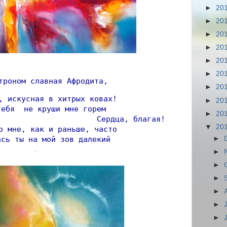
►
20
►
20
►
20
►
20
►
20
►
20
троном славная Афродита,
►
20
, искусная в хитрых ковах!
►
20
тебя  не круши мне горем
►
20
                      Сердца, благая!
▼
20
о мне, как и раньше, часто
►
ась ты на мой зов далекий
.
►
►
►
►
►
►