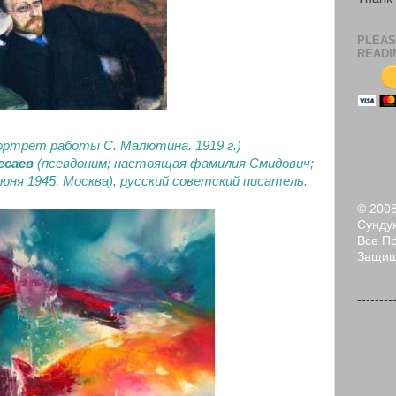
PLEAS
READI
 Портрет работы С. Малютина. 1919 г.)
есаев
(псевдоним; настоящая фамилия Смидович;
 июня 1945, Москва), русский советский писатель.
© 200
Сундук
Все П
Защи
--------