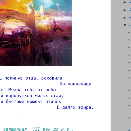
►
►
►
▼
«
«
«
«
«
«
ц покинув отца, всходила
«
                       На колесницу
ую. Мчала тебя от неба
«
ей воробушков милых стая;
«
ли быстрые крылья птичек
«
                      В далях эфира.
.
«
а священная. VII век до н.э.)
«