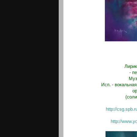
Лирик
- п
Муз
Исп. - вокальна
о
(сол
http://csg.spb
http://www.