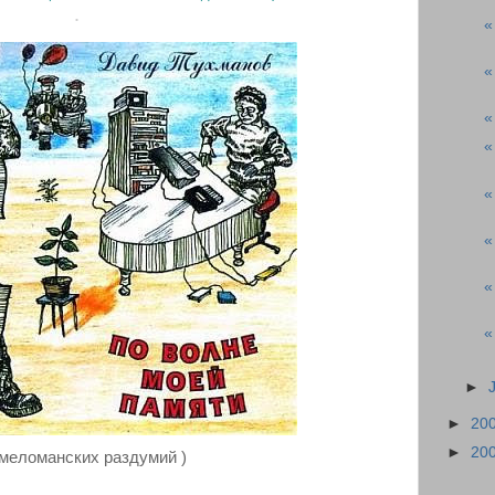
.
«
«
«
«
«
«
«
«
►
►
20
►
20
 меломанских раздумий )