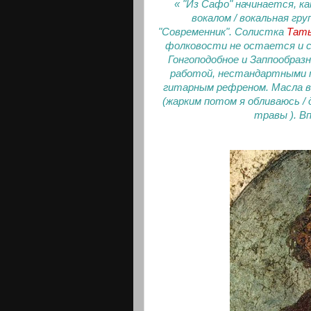
« "Из Сафо" начинается, к
вокалом / вокальная гр
"Современник". Солистка
Тать
фолковости не остается и с
Гонгоподобное и Заппообраз
работой, нестандартными м
гитарным рефреном. Масла в
(жарким потом я обливаюсь /
травы ). Вп