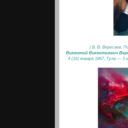
( В. В. Вересаев.
Викентий Викентьевич Вер
4 (16) января 1867, Тула — 3