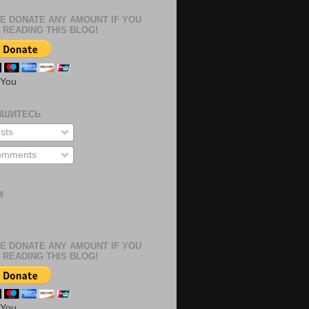
E DONATE ANY AMOUNT IF YOU
 READING THIS BLOG!
 You
ИШИТЕСЬ
sts
mments
М
м
E DONATE ANY AMOUNT IF YOU
 READING THIS BLOG!
 You