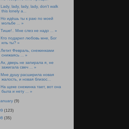
 Lady, lady, lady, lady, don't walk
this lonely a...
 Но идёшь ты к раю по моей
мольбе ... »
 Тише!.. Мне слез не надо ... »
 Кто подарил любовь мне, Бог
иль ты? »
 Летит Февраль, снежинками
снижаясь ... »
 Ах, дверь не запирала я, не
зажигала свеч ... »
 Мне душу расширила новая
жалость, и новая близос...
 На щеке снежинка тает, вот она
была и нету ... »
January
(9)
09
(123)
08
(35)