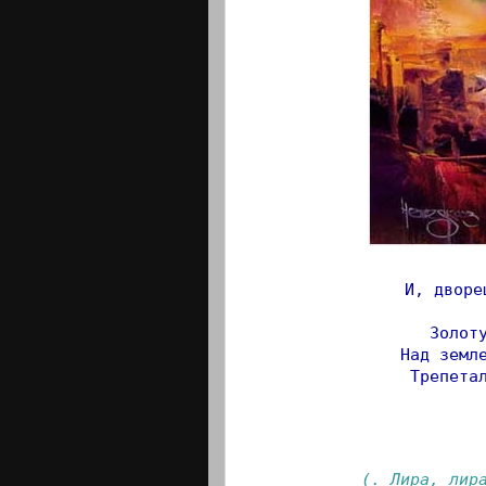
И, дворе
                   
Золот
Над земл
Трепета
                    
(
. Лира, лир