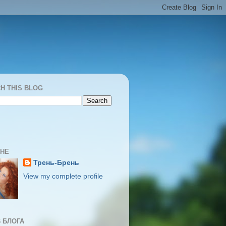
H THIS BLOG
МНЕ
Трень-Брень
View my complete profile
 БЛОГА