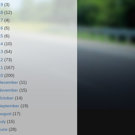
19
(3)
18
(12)
17
(4)
16
(5)
15
(6)
14
(10)
13
(54)
12
(73)
11
(167)
10
(200)
December
(11)
November
(15)
October
(14)
September
(19)
August
(17)
July
(15)
June
(28)