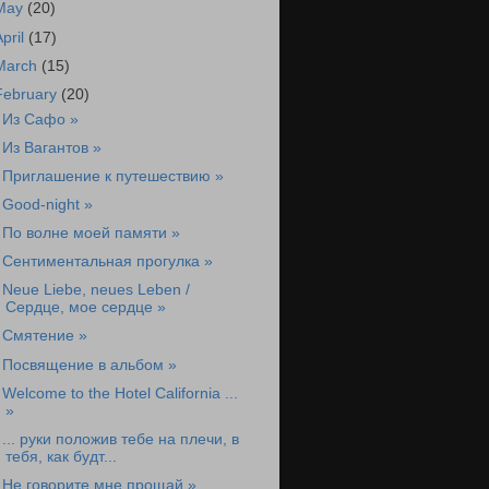
May
(20)
April
(17)
March
(15)
February
(20)
 Из Сафо »
 Из Вагантов »
 Приглашение к путешествию »
 Good-night »
 По волне моей памяти »
 Сентиментальная прогулка »
 Neue Liebe, neues Leben /
Сердце, мое сердце »
 Смятение »
 Посвящение в альбом »
 Welcome to the Hotel California ...
»
 ... руки положив тебе на плечи, в
тебя, как будт...
 Не говорите мне прощай »