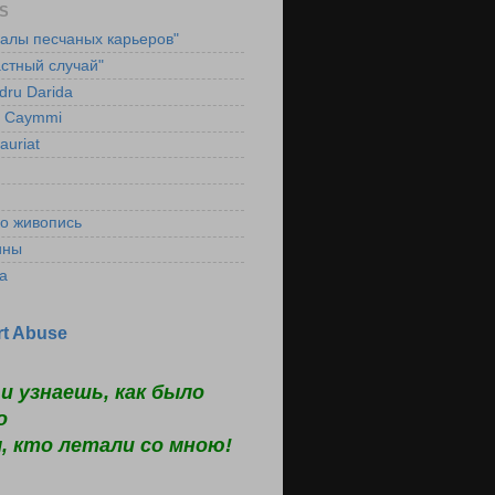
S
ралы песчаных карьеров"
стный случай"
dru Darida
l Caymmi
auriat
ко живопись
ины
а
t Abuse
и узнаешь, как было
о
, кто летали со мною!