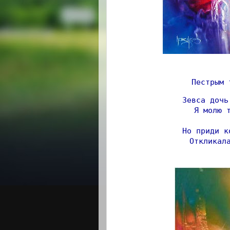
Пестрым 
Зевса дочь
Я молю 
                    
Но приди к
Откликал