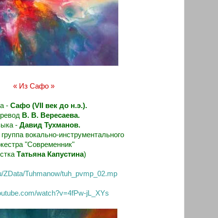
« Из Сафо »
а -
Сафо (VII век до н.э.).
еревод
В. В. Вересаева.
ыка -
Давид Тухманов.
я группа
вокально-инструментального
ркестра
"Современник"
истка
Татьяна Капустина
)
.ru/ZData/Tuhmanow/tuh_pvmp_02.mp
youtube.com/watch?v=4fPw-jL_XYs