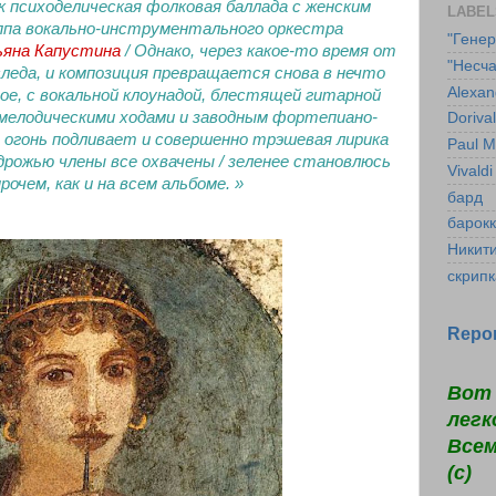
ак психоделическая фолковая баллада с женским
LABEL
уппа вокально-инструментального оркестра
"Гене
яна Капустина
/
Однако, через какое-то время от
"Несча
леда, и композиция превращается снова в нечто
Alexan
ное, с вокальной клоунадой, блестящей гитарной
елодическими ходами и заводным фортепиано-
Doriva
 огонь подливает и совершенно трэшевая лирика
Paul M
 дрожью члены все охвачены / зеленее становлюсь
Vivaldi
рочем, как и на всем альбоме. »
бард
барок
Никит
скрипк
Repor
Вот 
легк
Всем
(c)