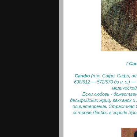
(
Са
Сапфо
(тж. Сафо, Сафо; атт
630/612 — 572/570 до н. э.)
мелической
Если любовь - божествен
дельфийских жриц, вакханок и
олицетворение. Страстная Са
острове Лесбос в городе Эрос