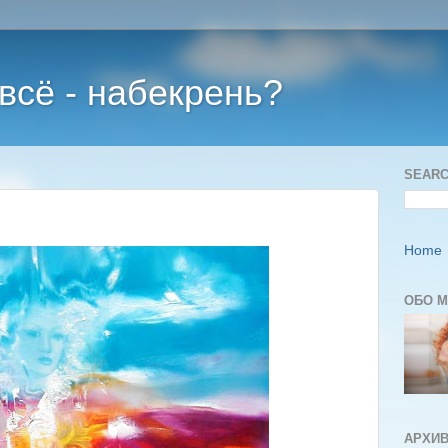
 всё - набекрень?
SEARC
Home
ОБО 
АРХИВ