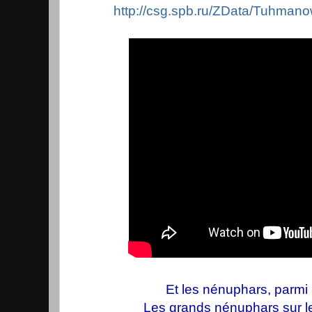
http://csg.spb.ru/ZData/Tuhma
Et les nénuphars, parmi 
Les grands nénuphars sur l