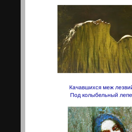
Качавшихся меж лезвий
Под колыбельный лепет 