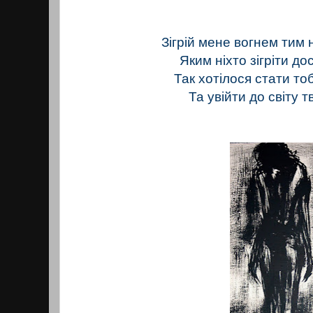
Зігрій мене вогнем тим
Яким ніхто зігріти дос
Так хотілося стати то
Та увійти до світу т