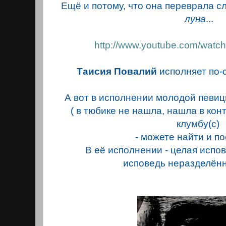
Ещё и потому, что она переврала с
луна
...
http://www.youtube.com/wat
Таисия Повалий
исполняет по-с
А вот в исполнении молодой певи
( в тюбике не нашла, нашла в конта
клумбу(с)
- можете найти и п
В её исполнении - целая испове
исповедь неразделённ