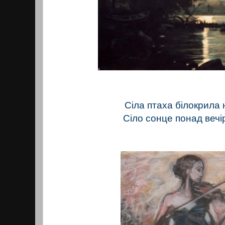
Сіла птаха білокрила 
Сіло сонце понад вечір 