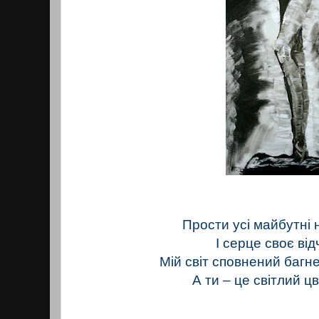
Прости усі майбутні 
І серце своє ві
Мій світ сповнений багне
А ти – це світлий ц