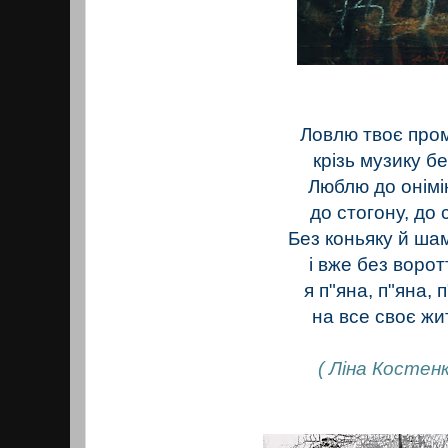
Ловлю твоє про
крізь музику бе
Люблю до онімі
до стогону, до с
Без коньяку й ша
і вже без воротт
я п"яна, п"яна, 
на все своє жи
( Ліна Костенк