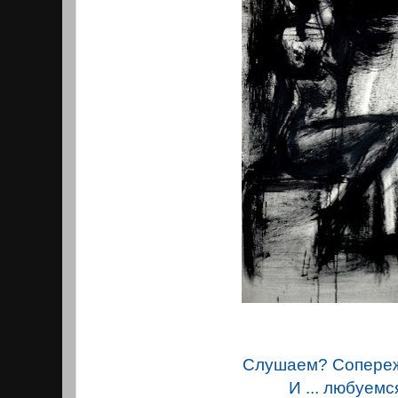
Слушаем? Сопере
И ... любуемс