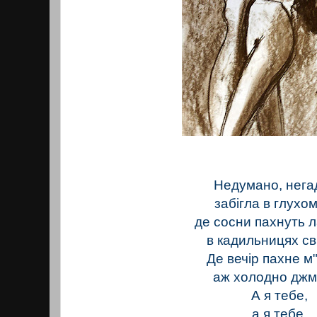
Недумано, нега
забігла в глухо
де сосни пахнуть 
в кадильницях св
Де вечір пахне м
аж холодно джм
А я тебе,
а я тебе,