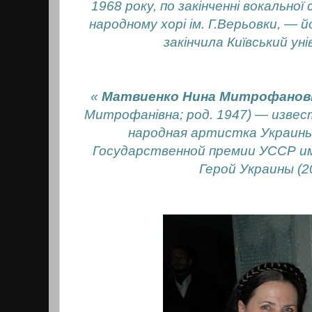
1968 року, по закінченні вокальної
народному хорі ім. Г.Верьовки, — й
закінчила Київський у
«
Матвиенко Нина Митрофанов
Митрофанівна; род. 1947) — извес
народная артистка Украины
Государственной премии УССР им. 
Герой Украины (2