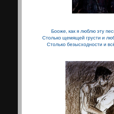
Бооже, как я люблю эту песн
Столько щемящей грусти и любв
Столько безысходности и всё-