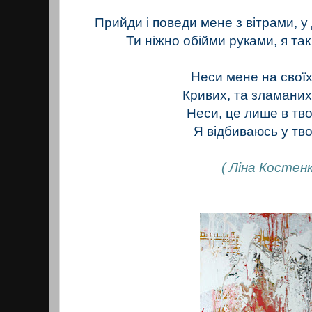
Прийди і поведи мене з вітрами, у
Ти ніжно обійми руками, я так
Неси мене на свої
Кривих, та зламани
Неси, це лише в тво
Я відбиваюсь у тво
( Ліна Костенк