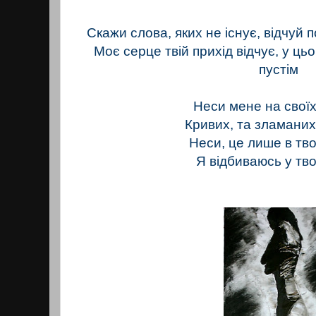
Скажи слова, яких не існує, відчуй п
Моє серце твій прихід відчує, у ць
пустім
Неси мене на свої
Кривих, та зламани
Неси, це лише в тво
Я відбиваюсь у тво