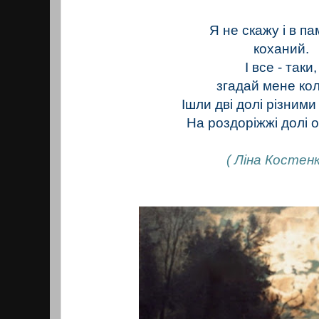
Я не скажу і в пам
коханий.
І все - таки,
згадай мене кол
Ішли дві долі різним
На роздоріжжі долі 
( Ліна Костенк