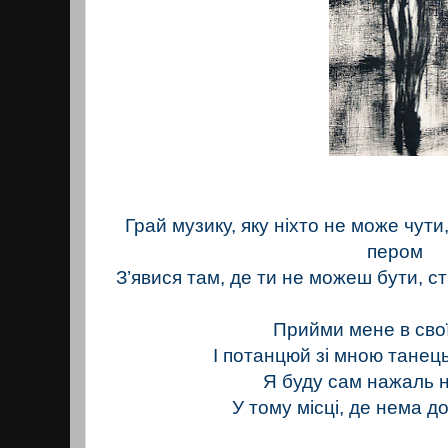
Грай музику, яку ніхто не може чут
пером
З’явися там, де ти не можеш бути, с
Прийми мене в сво
І потанцюй зі мною танец
Я буду сам нажаль 
У тому місці, де нема до