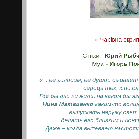
« Чарiвна скрип
Стихи -
Юрий Рыбч
Муз. -
Игорь По
« ...её голосом, её душой оживает 
сердца тех, кто с
Где бы они ни жили, на каком бы я
Нина Матвиенко
каким-то волш
выпускать наружу свет
делать его близким и пон
Даже – когда выпевает настоящу