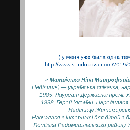
( у меня уже была одна те
http://www.sundukova.com/2009/0
«
Матвієнко Ніна Митрофані
Неділище) — українська співачка, н
1985, Лауреат Державної премії УР
1988, Герой України.
Народилася 1
Неділище Житомирсько
Навчалася в інтернаті для дітей з 
Потіївка Радомишльського району 