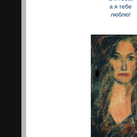
а я тебе
люблю!