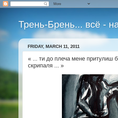
Трень-Брень... всё - 
FRIDAY, MARCH 11, 2011
« ... ти до плеча мене притулиш
скрипаля ... »