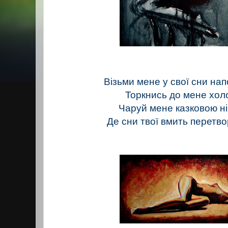
Візьми мене у свої сни на
Торкнись до мене хол
Чаруй мене казковою н
Де сни твої вмить перетв