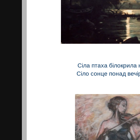
Сіла птаха білокрила 
Сіло сонце понад вечір 