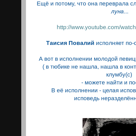
Ещё и потому, что она переврала с
луна
...
http://www.youtube.com/wat
Таисия Повалий
исполняет по-с
А вот в исполнении молодой певи
( в тюбике не нашла, нашла в конта
клумбу(с)
- можете найти и п
В её исполнении - целая испове
исповедь неразделённ