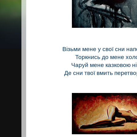
Візьми мене у свої сни на
Торкнись до мене хол
Чаруй мене казковою н
Де сни твої вмить перетв