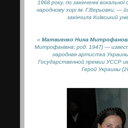
1968 року, по закінченні вокальної
народному хорі ім. Г.Верьовки, — й
закінчила Київський у
«
Матвиенко Нина Митрофанов
Митрофанівна; род. 1947) — извес
народная артистка Украины
Государственной премии УССР им. 
Герой Украины (2