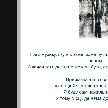
Грай музику, яку ніхто не може чут
пером
З’явися там, де ти не можеш бути, с
Прийми мене в сво
І потанцюй зі мною танец
Я буду сам нажаль 
У тому місці, де нема до