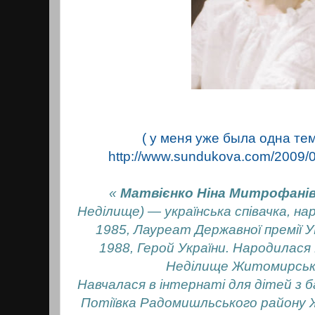
( у меня уже была одна те
http://www.sundukova.com/2009/0
«
Матвієнко Ніна Митрофані
Неділище) — українська співачка, н
1985, Лауреат Державної премії УР
1988, Герой України.
Народилася 1
Неділище Житомирсько
Навчалася в інтернаті для дітей з 
Потіївка Радомишльського району 