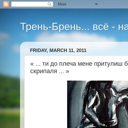
Трень-Брень... всё - 
FRIDAY, MARCH 11, 2011
« ... ти до плеча мене притулиш
скрипаля ... »