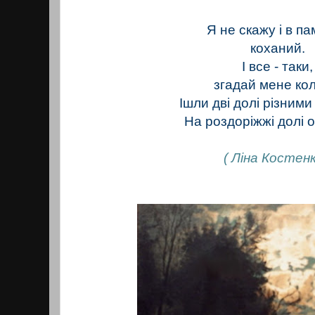
Я не скажу і в пам
коханий.
І все - таки,
згадай мене кол
Ішли дві долі різним
На роздоріжжі долі 
( Ліна Костенк