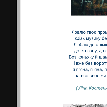
Ловлю твоє про
крізь музику бе
Люблю до онімі
до стогону, до с
Без коньяку й ша
і вже без воротт
я п"яна, п"яна, 
на все своє жи
( Ліна Костенк