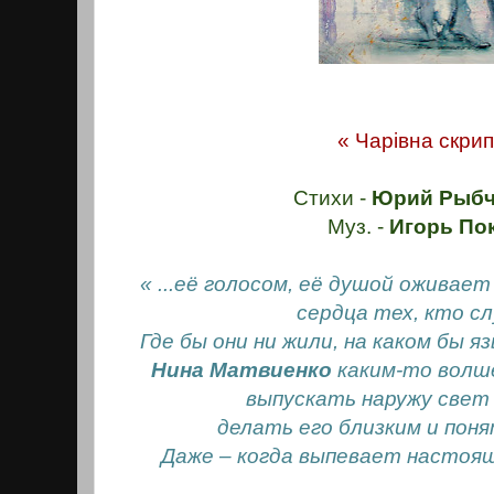
« Чарiвна скрип
Стихи -
Юрий Рыбч
Муз. -
Игорь По
« ...её голосом, её душой оживает 
сердца тех, кто с
Где бы они ни жили, на каком бы я
Нина Матвиенко
каким-то волш
выпускать наружу свет
делать его близким и пон
Даже – когда выпевает настоящу