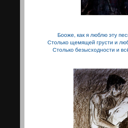
Бооже, как я люблю эту песн
Столько щемящей грусти и любв
Столько безысходности и всё-