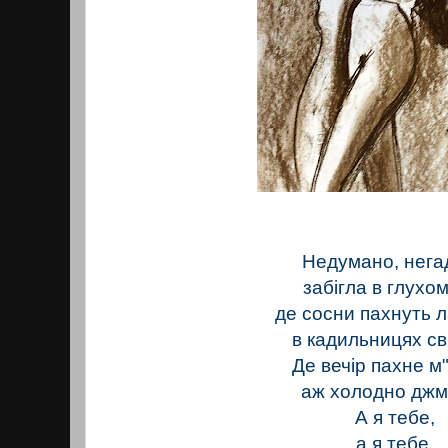
Недумано, нега
забігла в глухо
де сосни пахнуть 
в кадильницях св
Де вечір пахне м
аж холодно джм
А я тебе,
а я тебе,