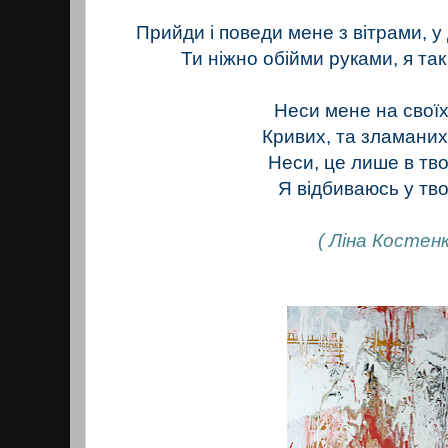
Прийди і поведи мене з вітрами, у
Ти ніжно обійми руками, я так
Неси мене на свої
Кривих, та зламани
Неси, це лише в тво
Я відбиваюсь у тво
( Ліна Костенк