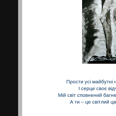
Прости усі майбутні 
І серце своє ві
Мій світ сповнений багне
А ти – це світлий ц