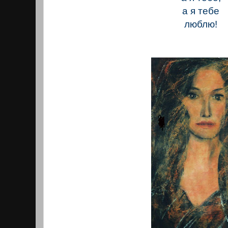
а я тебе
люблю!