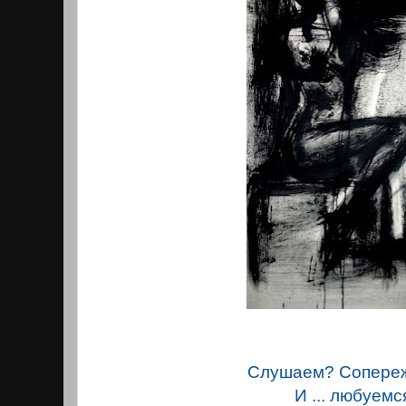
Слушаем? Сопере
И ... любуемс