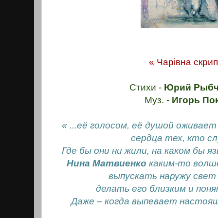
« Чарiвна скрип
Стихи -
Юрий Рыбч
Муз. -
Игорь По
« ...её голосом, её душой оживает 
сердца тех, кто с
Где бы они ни жили, на каком бы я
Нина Матвиенко
каким-то волш
выпускать наружу свет
делать его близким и пон
Даже – когда выпевает настоящу