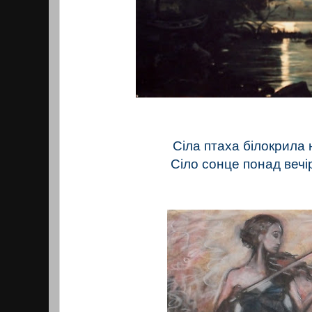
Сіла птаха білокрила 
Сіло сонце понад вечір 