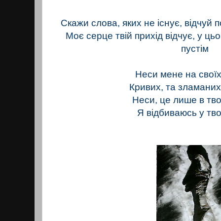
Скажи слова, яких не існує, відчуй п
Моє серце твій прихід відчує, у ць
пустім
Неси мене на свої
Кривих, та зламани
Неси, це лише в тво
Я відбиваюсь у тво