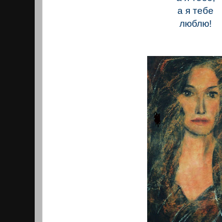
а я тебе
люблю!