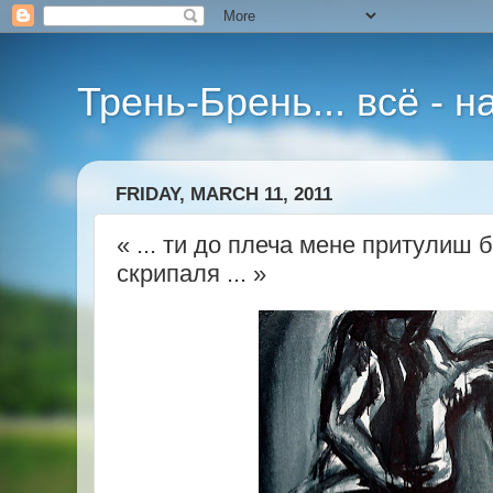
Трень-Брень... всё - 
FRIDAY, MARCH 11, 2011
« ... ти до плеча мене притулиш
скрипаля ... »