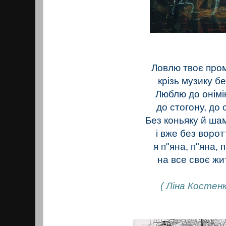
Ловлю твоє про
крізь музику бе
Люблю до онімі
до стогону, до с
Без коньяку й ша
і вже без воротт
я п"яна, п"яна, 
на все своє жи
( Ліна Костенк