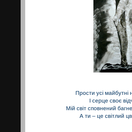
Прости усі майбутні 
І серце своє ві
Мій світ сповнений багне
А ти – це світлий ц