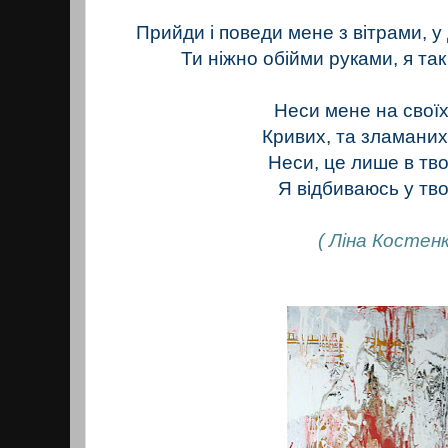
Прийди і поведи мене з вітрами, у
Ти ніжно обійми руками, я так
Неси мене на свої
Кривих, та зламани
Неси, це лише в тво
Я відбиваюсь у тво
( Ліна Костенк