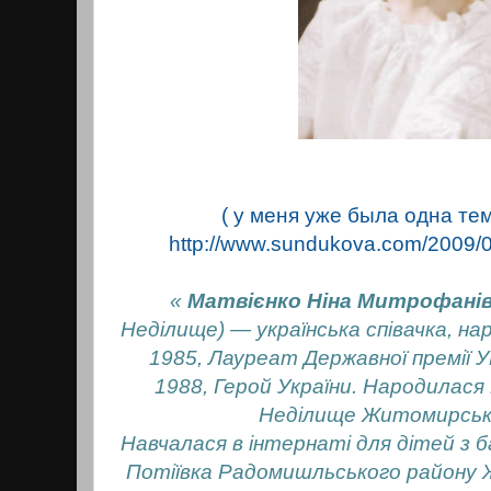
( у меня уже была одна те
http://www.sundukova.com/2009/0
«
Матвієнко Ніна Митрофані
Неділище) — українська співачка, н
1985, Лауреат Державної премії УР
1988, Герой України.
Народилася 1
Неділище Житомирсько
Навчалася в інтернаті для дітей з 
Потіївка Радомишльського району 