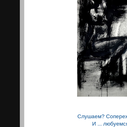
Слушаем? Сопере
И ... любуемс