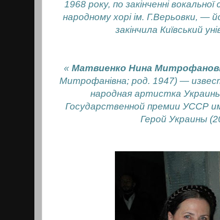
1968 року, по закінченні вокальної
народному хорі ім. Г.Верьовки, — й
закінчила Київський у
«
Матвиенко Нина Митрофанов
Митрофанівна; род. 1947) — извес
народная артистка Украины
Государственной премии УССР им. 
Герой Украины (2