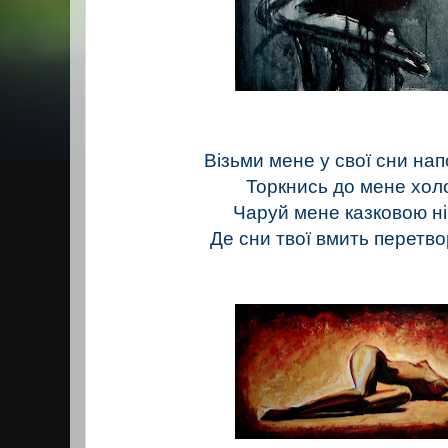
Візьми мене у свої сни на
Торкнись до мене хол
Чаруй мене казковою н
Де сни твої вмить перетв