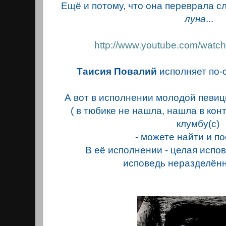
Ещё и потому, что она переврала с
луна
...
http://www.youtube.com/wat
Таисия Повалий
исполняет по-с
А вот в исполнении молодой певи
( в тюбике не нашла, нашла в конта
клумбу(с)
- можете найти и п
В её исполнении - целая испове
исповедь неразделённ