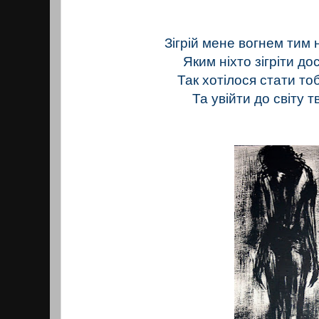
Зігрій мене вогнем тим
Яким ніхто зігріти дос
Так хотілося стати то
Та увійти до світу т