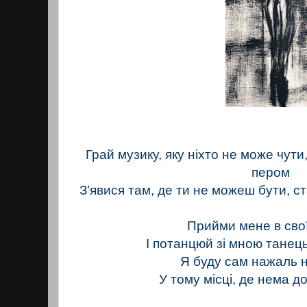
Грай музику, яку ніхто не може чут
пером
З’явися там, де ти не можеш бути, с
Прийми мене в сво
І потанцюй зі мною танец
Я буду сам нажаль 
У тому місці, де нема до