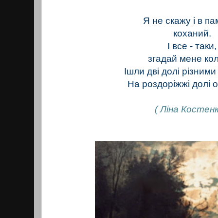
Я не скажу і в пам
коханий.
І все - таки,
згадай мене кол
Ішли дві долі різним
На роздоріжжі долі 
( Ліна Костенк