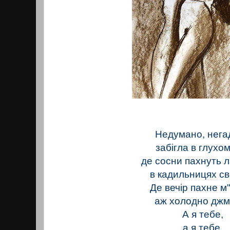
Недумано, нега
забігла в глухо
де сосни пахнуть 
в кадильницях св
Де вечір пахне м
аж холодно джм
А я тебе,
а я тебе,