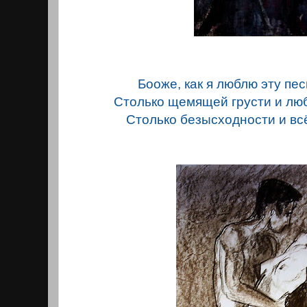
Бооже, как я люблю эту песн
Столько щемящей грусти и любв
Столько безысходности и всё-