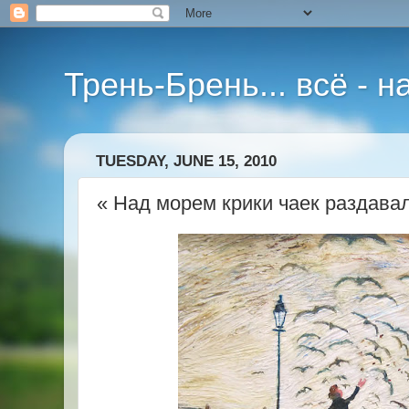
Трень-Брень... всё - 
TUESDAY, JUNE 15, 2010
« Над морем крики чаек раздавали