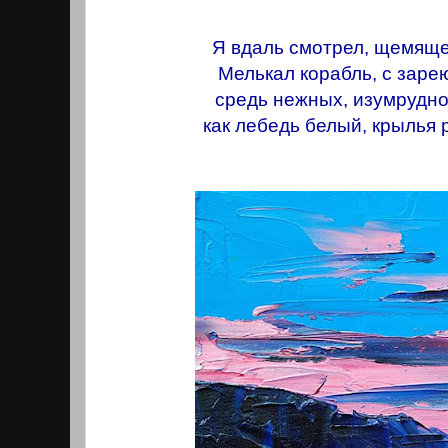
Я вдаль смотрел, щемяще
Мелькал корабль, с зар
средь нежных, изумрудно
как лебедь белый, крылья