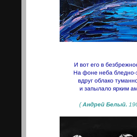
И вот его в безбрежно
На фоне неба бледно-
вдруг облако туманн
и запылало ярким а
(
Андрей Белый.
19