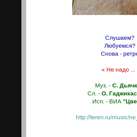
Слушаем?
Любуемся
Снова - ретр
« Не надо ...
Муз. -
С. Дьяч
Сл. -
О. Гаджика
Исп. - ВИА
"Цве
http://teren.ru/music/