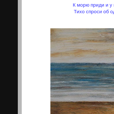
К морю приди и у
Тихо спроси об о