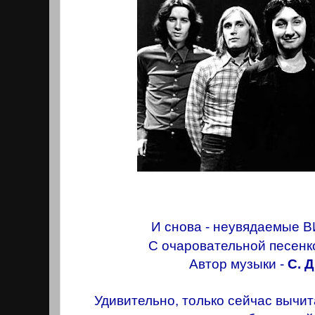
И снова - неувядаемые 
С очаровательной песенкой
Автор музыки -
С. 
Удивительно, только сейчас вычит