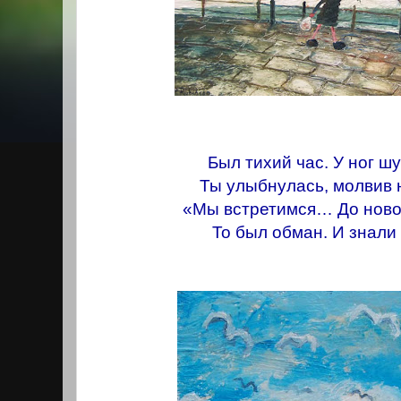
Был тихий час. У ног ш
Ты улыбнулась, молвив 
«Мы встретимся… До нов
То был обман. И знали 